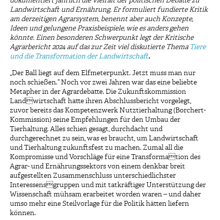
dokumentiert jährlich die Vielfalt der politischen Debatte zu
Landwirtschaft und Ernährung. Er formuliert fundierte Kritik
am derzeitigen Agrarsystem, benennt aber auch Konzepte,
Ideen und gelungene Praxisbeispiele, wie es anders gehen
könnte. Einen besonderen Schwerpunkt legt der Kritische
Agrarbericht 2024 auf das zur Zeit viel diskutierte Thema
Tiere
und die Transformation der Landwirtschaft
.
„Der Ball liegt auf dem Elfmeterpunkt. Jetzt muss man nur
noch schießen.“ Noch vor zwei Jahren war das eine beliebte
Metapher in der Agrardebatte. Die Zukunftskommission
Landwirtschaft hatte ihren Abschlussbericht vorgelegt,
zuvor bereits das Kompetenzwerk Nutztierhaltung (Borchert-
Kommission) seine Empfehlungen für den Umbau der
Tierhaltung. Alles schien gesagt, durchdacht und
durchgerechnet zu sein, was es braucht, um Landwirtschaft
und Tierhaltung zukunftsfest zu machen. Zumal all die
Kompromisse und Vorschläge für eine Transformation des
Agrar- und Ernährungssektors von einem denkbar breit
aufgestellten Zusammenschluss unterschiedlichster
Interessensgruppen und mit tatkräftiger Unterstützung der
Wissenschaft mühsam erarbeitet worden waren – und daher
umso mehr eine Steilvorlage für die Politik hätten liefern
können.