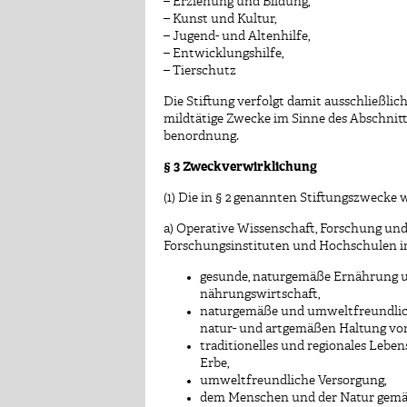
– Erziehung und Bildung,
– Kunst und Kultur,
– Jugend- und Altenhilfe,
– Entwicklungshilfe,
– Tierschutz
Die Stiftung verfolgt damit ausschließli
mildtätige Zwecke im Sinne des Abschnitt
benordnung.
§ 3 Zweckverwirklichung
(1) Die in § 2 genannten Stiftungszwecke
a) Operative Wissenschaft, Forschung un
Forschungsinstituten und Hochschulen in
gesunde, naturgemäße Ernährung un
nährungswirtschaft,
naturgemäße und umweltfreundlic
natur- und artgemäßen Haltung von
traditionelles und regionales Lebe
Erbe,
umweltfreundliche Versorgung,
dem Menschen und der Natur gemä