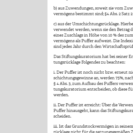
b) aus Zuwendungen, soweit sie vom Zuw
vermögens bestimmt sind; §4 Abs. 2 Satz 2
c) aus der Umschichtungsrücklage. Hierb
verwendet werden, wenn sie den Betrag de
eines Zuschlags in Höhe von 10 % des zum
vermögens als Puffer aufweist. Die Index
sind jedes Jahr durch den Wirtschaftsprüf
Das Stiftungskuratorium hat bei seiner 
tungsrücklage Folgendes zu beachten:
i. Der Puffer ist noch nicht bzw. erneut n
schichtungsgewinne an, werden 75%, nac
§ 4 Abs. 3, zum Aufbau des Puffers verwen
tungskuratorium entscheiden, ob diese f
werden.
ii. Der Puffer ist erreicht: Über die Ver
Puffer hinausgeht, kann das Stiftungsku
scheiden.
iii. Ist das Grundstockvermögen in seinem
rücklage nicht für die satzungsgemäßen