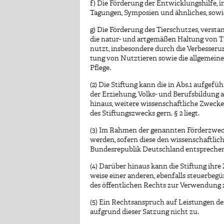
f) Die Förderung der Entwicklungshilfe, 
Tagungen, Symposien und ähnliches, sowi
g) Die Förderung des Tierschutzes, verst
die natur- und artgemäßen Haltung von T
nutzt, insbesondere durch die Verbesseru
tung von Nutztieren sowie die allgemein
Pflege.
(2) Die Stiftung kann die in Abs.1 aufg
der Erziehung, Volks- und Berufsbildung au
hinaus, weitere wissenschaftliche Zwecke
des Stiftungszwecks gern. § 2 liegt.
(3) Im Rahmen der genannten Förderzwec
werden, sofern diese den wissenschaftlic
Bundesrepublik Deutschland entsprechen
(4) Darüber hinaus kann die Stiftung ihre Z
weise einer anderen, ebenfalls steuerbeg
des öffentlichen Rechts zur Verwendung 
(5) Ein Rechtsanspruch auf Leistungen de
aufgrund dieser Satzung nicht zu.