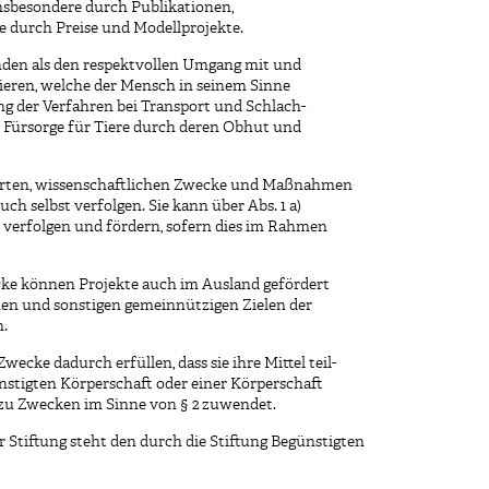
insbesondere durch Publikationen,
e durch Preise und Modellprojekte.
anden als den respektvollen Umgang mit und
ieren, welche der Mensch in seinem Sinne
ng der Verfahren bei Transport und Schlach-
e Fürsorge für Tiere durch deren Obhut und
eführten, wissenschaftlichen Zwecke und Maßnahmen
ch selbst verfolgen. Sie kann über Abs. 1 a)
 verfolgen und fördern, sofern dies im Rahmen
ke können Projekte auch im Ausland gefördert
hen und sonstigen gemeinnützigen Zielen der
.
wecke dadurch erfüllen, dass sie ihre Mittel teil-
ünstigten Körperschaft oder einer Körperschaft
zu Zwecken im Sinne von § 2 zuwendet.
r Stiftung steht den durch die Stiftung Begünstigten