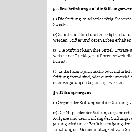
§ 6 Beschränkung auf die Stiftungszwe
(1) Die Stiftung ist selbstlos tätig. Sie ver
Zwecke.
(2) Sämtliche Mittel dürfen lediglich fü
werden. Stifter und deren Erben erhalten
(3) Die Stiftung kann ihre Mittel (Erträg
weise einer Rücklage zuführen, soweit die
lich ist.
(4) Es darf keine juristische oder natürl
Stiftung fremd sind, oder durch unverh
oder Vergütungen begünstigt werden.
§ 7 Stiftungsorgane
(1) Organe der Stiftung sind der Stiftung
(2) Die Mitglieder der Stiftungsorgane erh
Aufgabe und dem Umfang der Stiftungstäti
gütung wird unter Berücksichtigung der 
Erhaltung der Gemeinnützigkeit vom Stift