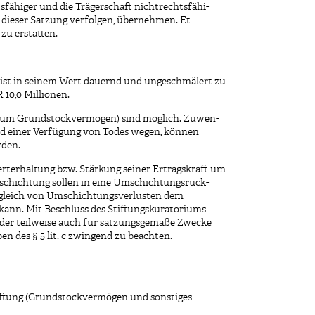
tsfähiger und die Trägerschaft nichtrechtsfähi-
3 dieser Satzung verfolgen, übernehmen. Et-
zu erstatten.
 ist in seinem Wert dauernd und ungeschmälert zu
 10,0 Millionen.
 zum Grundstockvermögen) sind möglich. Zuwen-
 einer Verfügung von Todes wegen, können
den.
terhaltung bzw. Stärkung seiner Ertragskraft um-
schichtung sollen in eine Umschichtungsrück-
usgleich von Umschichtungsverlusten dem
nn. Mit Beschluss des Stiftungskuratoriums
der teilweise auch für satzungsgemäße Zwecke
en des § 5 lit. c zwingend zu beachten.
tiftung (Grundstockvermögen und sonstiges