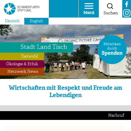
Menü
Suchen
Deutsch
English
Stadt Land Tisch
Tierwohl
Ökologie & Ethik
Netzwerk News
Wirtschaften mit Respekt und Freude am
Lebendigen
Nachruf