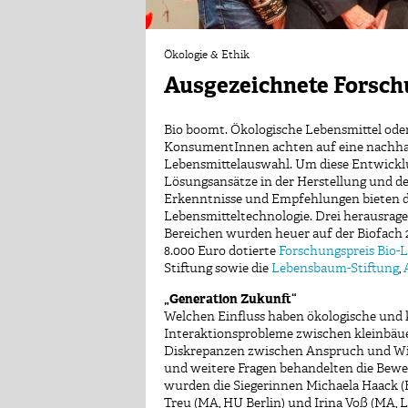
Ökologie & Ethik
Ausgezeichnete Forschu
Bio boomt. Ökologische Lebensmittel oder
KonsumentInnen achten auf eine nachhalt
Lebensmittelauswahl. Um diese Entwickl
Lösungsansätze in der Herstellung und d
Erkenntnisse und Empfehlungen bieten d
Lebensmitteltechnologie. Drei herausrag
Bereichen wurden heuer auf der Biofach 
8.000 Euro dotierte
Forschungspreis Bio-
Stiftung sowie die
Lebensbaum-Stiftung
,
„Generation Zukunft“
Welchen Einfluss haben ökologische und 
Interaktionsprobleme zwischen kleinbä
Diskrepanzen zwischen Anspruch und Wir
und weitere Fragen behandelten die Bewer
wurden die Siegerinnen Michaela Haack (
Treu (MA, HU Berlin) und Irina Voß (MA, 