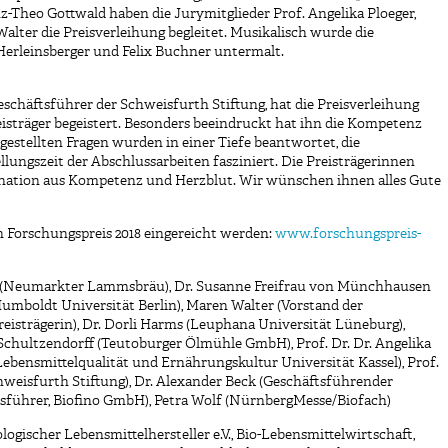
z-Theo Gottwald haben die Jurymitglieder Prof. Angelika Ploeger,
lter die Preisverleihung begleitet. Musikalisch wurde die
erleinsberger und Felix Buchner untermalt.
Geschäftsführer der Schweisfurth Stiftung, hat die Preisverleihung
isträger begeistert. Besonders beeindruckt hat ihn die Kompetenz
gestellten Fragen wurden in einer Tiefe beantwortet, die
ellungszeit der Abschlussarbeiten fasziniert. Die Preisträgerinnen
ination aus Kompetenz und Herzblut. Wir wünschen ihnen alles Gute
n Forschungspreis 2018 eingereicht werden:
www.forschungspreis-
rger (Neumarkter Lammsbräu), Dr. Susanne Freifrau von Münchhausen
mboldt Universität Berlin), Maren Walter (Vorstand der
eisträgerin), Dr. Dorli Harms (Leuphana Universität Lüneburg),
 Schultzendorff (Teutoburger Ölmühle GmbH), Prof. Dr. Dr. Angelika
Lebensmittelqualität und Ernährungskultur Universität Kassel), Prof.
hweisfurth Stiftung), Dr. Alexander Beck (Geschäftsführender
ftsführer, Biofino GmbH), Petra Wolf (NürnbergMesse/Biofach)
logischer Lebensmittelhersteller e.V.
,
Bio-Lebensmittelwirtschaft
,