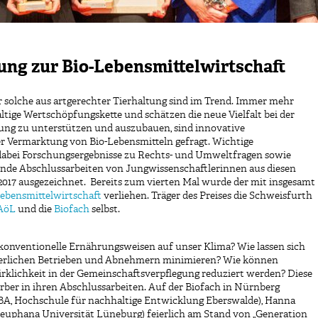
ng zur Bio-Lebensmittelwirtschaft
 solche aus artgerechter Tierhaltung sind im Trend. Immer mehr
ige Wertschöpfungskette und schätzen die neue Vielfalt bei der
ung zu unterstützen und auszubauen, sind innovative
er Vermarktung von Bio-Lebensmitteln gefragt. Wichtige
abei Forschungsergebnisse zu Rechts- und Umweltfragen sowie
ende Abschlussarbeiten von Jungwissenschaftlerinnen aus diesen
2017 ausgezeichnet. Bereits zum vierten Mal wurde der mit insgesamt
Lebensmittelwirtschaft
verliehen. Träger des Preises die Schweisfurth
AöL
und die
Biofach
selbst.
konventionelle Ernährungsweisen auf unser Klima? Wie lassen sich
uerlichen Betrieben und Abnehmern minimieren? Wie können
klichkeit in der Gemeinschaftsverpflegung reduziert werden? Diese
ber in ihren Abschlussarbeiten. Auf der Biofach in Nürnberg
BA, Hochschule für nachhaltige Entwicklung Eberswalde), Hanna
Leuphana Universität Lüneburg) feierlich am Stand von „Generation