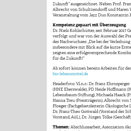
Zukunft“ ausgezeichnet. Neben Prof. Fran
Albrecht von Schultzendorff und Maren Wa
Veranstaltung vom Jazz Duo Konstantin H
Kompetenz gepaart mit Überzeugung
Dr. Niels Kohlschütter, seit Februar 2017 
verfolgt und war von der Auswahl der Pre
des Nachwuchses: „Die bei der Verleihung 
insbesondere mit Blick auf die kurze Erst
zeigten eine erfolgsversprechende Komb
für die Zukunft!“
Ab sofort können bereits Arbeiten für de
bio-lebensmittel.de
Headerfoto: V.l.n.r.: Dr. Franz Ehrnspe
(HNE Eberswalde), PD Heide Hoffmann (Hu
Lebensbaum-Stiftung), Michaela Haack (Pr
Hanna Treu (Preisträgerin), Albrecht von
Ploeger (Fachgebietsleiterin Ökologische 
Dr. Franz-Theo Gottwald (Vorstand der Sc
Vorstand, AöL), Dr. Jürgen Tölke (Geschä
Themen:
Abschlussarbeit
,
Assoziation öko