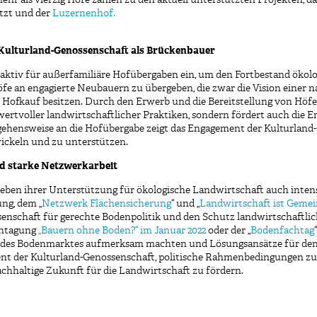
etzt und der
Luzernenhof.
Kulturland-Genossenschaft als Brückenbauer
 aktiv für außerfamiliäre Hofübergaben ein, um den Fortbestand ökolo
 Höfe an engagierte Neubauern zu übergeben, die zwar die Vision einer 
nen Hofkauf besitzen. Durch den Erwerb und die Bereitstellung von H
wertvoller landwirtschaftlicher Praktiken, sondern fördert auch die E
ehensweise an die Hofübergabe zeigt das Engagement der Kulturland-
ickeln und zu unterstützen.
nd starke Netzwerkarbeit
eben ihrer Unterstützung für ökologische Landwirtschaft auch intens
ung, dem „
Netzwerk Flächensicherung
“ und „
Landwirtschaft ist Geme
ossenschaft für gerechte Bodenpolitik und den Schutz landwirtschaftlic
achtagung
„Bauern ohne Boden?“ im Januar 2022
oder der „
Bodenfachtag
atik des Bodenmarktes aufmerksam machten und Lösungsansätze für den
ent der Kulturland-Genossenschaft, politische Rahmenbedingungen z
chhaltige Zukunft für die Landwirtschaft zu fördern.