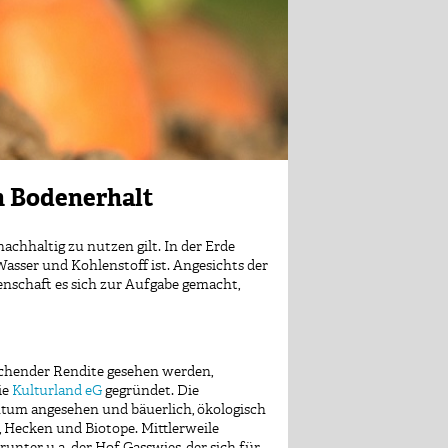
n Bodenerhalt
chhaltig zu nutzen gilt. In der Erde
Wasser und Kohlenstoff ist. Angesichts der
schaft es sich zur Aufgabe gemacht,
echender Rendite gesehen werden,
ie
Kulturland eG
gegründet. Die
ntum angesehen und bäuerlich, ökologisch
, Hecken und Biotope. Mittlerweile
unter u.a. der Hof Gasswies, der sich für