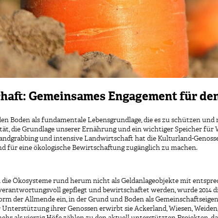
haft: Gemeinsames Engagement für de
en Boden als fundamentale Lebensgrundlage, die es zu schützen und na
tät, die Grundlage unserer Ernährung und ein wichtiger Speicher für 
dgrabbing und intensive Landwirtschaft hat die Kulturland-Genossen
nd für eine ökologische Bewirtschaftung zugänglich zu machen.
d die Ökosysteme rund herum nicht als Geldanlageobjekte mit entspr
verantwortungsvoll gepflegt und bewirtschaftet werden, wurde 2014 d
Form der Allmende ein, in der Grund und Boden als Gemeinschaftseige
r Unterstützung ihrer Genossen erwirbt sie Ackerland, Wiesen, Weiden
hr als vierzig Höfe zählen zu den aktuell unterstützten Projekten, dar