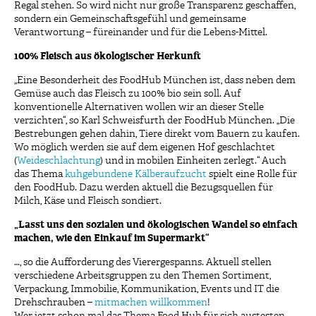
Regal stehen. So wird nicht nur große Transparenz geschaffen,
sondern ein Gemeinschaftsgefühl und gemeinsame
Verantwortung – füreinander und für die Lebens-Mittel.
100% Fleisch aus ökologischer Herkunft
„Eine Besonderheit des FoodHub München ist, dass neben dem
Gemüse auch das Fleisch zu 100% bio sein soll. Auf
konventionelle Alternativen wollen wir an dieser Stelle
verzichten“, so Karl Schweisfurth der FoodHub München. „Die
Bestrebungen gehen dahin, Tiere direkt vom Bauern zu kaufen.
Wo möglich werden sie auf dem eigenen Hof geschlachtet
(
Weideschlachtung
) und in mobilen Einheiten zerlegt.“ Auch
das Thema
kuhgebundene Kälberaufzucht
spielt eine Rolle für
den FoodHub. Dazu werden aktuell die Bezugsquellen für
Milch, Käse und Fleisch sondiert.
„Lasst uns den sozialen und ökologischen Wandel so einfach
machen, wie den Einkauf im Supermarkt“
…, so die Aufforderung des Vierergespanns. Aktuell stellen
verschiedene Arbeitsgruppen zu den Themen Sortiment,
Verpackung, Immobilie, Kommunikation, Events und IT die
Drehschrauben –
mitmachen willkommen
!
Wer jetzt schon mal das Thema Food Hub für sich austesten