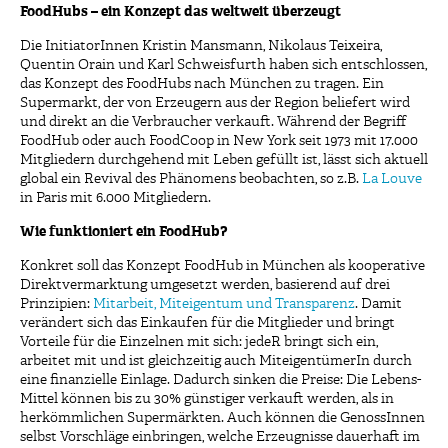
FoodHubs – ein Konzept das weltweit überzeugt
Die InitiatorInnen Kristin Mansmann, Nikolaus Teixeira,
Quentin Orain und Karl Schweisfurth haben sich entschlossen,
das Konzept des FoodHubs nach München zu tragen. Ein
Supermarkt, der von Erzeugern aus der Region beliefert wird
und direkt an die Verbraucher verkauft. Während der Begriff
FoodHub oder auch FoodCoop in New York seit 1973 mit 17.000
Mitgliedern durchgehend mit Leben gefüllt ist, lässt sich aktuell
global ein Revival des Phänomens beobachten, so z.B.
La Louve
in Paris mit 6.000 Mitgliedern.
Wie funktioniert ein FoodHub?
Konkret soll das Konzept FoodHub in München als kooperative
Direktvermarktung umgesetzt werden, basierend auf drei
Prinzipien:
Mitarbeit, Miteigentum und Transparenz
. Damit
verändert sich das Einkaufen für die Mitglieder und bringt
Vorteile für die Einzelnen mit sich: jedeR bringt sich ein,
arbeitet mit und ist gleichzeitig auch MiteigentümerIn durch
eine finanzielle Einlage. Dadurch sinken die Preise: Die Lebens-
Mittel können bis zu 30% günstiger verkauft werden, als in
herkömmlichen Supermärkten. Auch können die GenossInnen
selbst Vorschläge einbringen, welche Erzeugnisse dauerhaft im