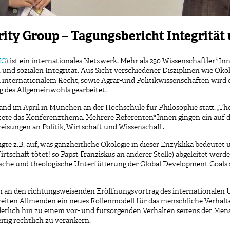
grity Group – Tagungsbericht Integritä
IG)
ist ein internationales Netzwerk. Mehr als 250 Wissenschaftler*
und sozialen Integrität. Aus Sicht verschiedener Disziplinen wie Ökolo
 internationalem Recht, sowie Agrar-und Politikwissenschaften wird 
g des Allgemeinwohls gearbeitet.
and im April in München an der Hochschule für Philosophie statt. „T
utete das Konferenzthema. Mehrere Referenten*Innen gingen ein auf d
isungen an Politik, Wirtschaft und Wissenschaft.
igte z.B. auf, was ganzheitliche Ökologie in dieser Enzyklika bedeute
tschaft tötet! so Papst Franziskus an anderer Stelle) abgeleitet werde
che und theologische Unterfütterung der Global Development Goals se
 an den richtungsweisenden Eröffnungsvortrag des internationalen U
ltweiten Allmenden ein neues Rollenmodell für das menschliche Verha
derlich hin zu einem vor- und fürsorgenden Verhalten seitens der Men
tig rechtlich zu verankern.