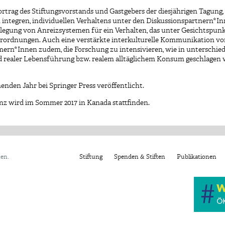
trag des Stiftungsvorstands und Gastgebers der diesjährigen Tagung, 
ntegren, individuellen Verhaltens unter den Diskussionspartnern*In
erlegung von Anreizsystemen für ein Verhalten, das unter Gesichtspun
erordnungen. Auch eine verstärkte interkulturelle Kommunikation von
ern*Innen zudem, die Forschung zu intensivieren, wie in unterschie
 realer Lebensführung bzw. realem alltäglichem Konsum geschlagen 
den Jahr bei Springer Press veröffentlicht.
nz wird im Sommer 2017 in Kanada stattfinden.
ten.
Stiftung
Spenden & Stiften
Publikationen