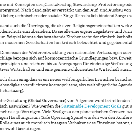
ne mit Konzepten des „Caretakership, Stewardship, Protectorship oder
intergrund. Nach Sand geht es verstärkt um den Auf- und Ausbau von 
licher, technischer oder sozialer Eingriffe rechtlich bindend Sorge t
tstand auch die Überlegung, die aktiven Religionsgemeinschaften welt
odenschutz einzubeziehen. Da sie alle eine eigene Legislative und Jur
um Beispiel könnte das bestehende Kirchenrecht der römisch-katholi
in modernen Gesellschaften hin kritisch beleuchtet und gegebenenfa
 Dimension der Weiterentwicklung von nationalen Verfassungen oder i
hläge bezogen sich auf kosmozentrische Grundlegungen bzw. Erweite
prinzipien und reichten bis zu Anregungen für eindeutige Verfassungsar
tives Wirtschaften und eine gemeinwohlorientierte Wirtschaft ausri
ch darin einig, dass es ein neues weltbürgerliches Erwachen brauche
Lebendigkeit verpflichtete kosmopolitane, also weltbürgerliche Agenda
hcharta.org).
dliche Gestaltung (Global Governance) von Allgemeinwohl betreffend
tisch auswirken? Wie werden die
Sustainable Development Goals
gut u
ehr als 30 Vorträgen. Viele Bezüge zu den planetarischen Grenzen bz
igen Handlungsraum (Safe Operating Space) wurden von den Konfere
olle eines auch moralisch integren Verhaltens des Einzelnen betont, 
einwohl beizutragen.