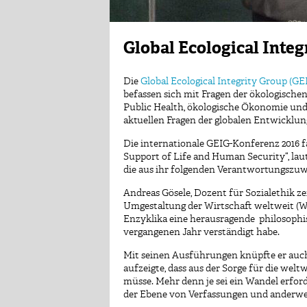
Global Ecological Inte
Die
Global Ecological Integrity Group (GE
befassen sich mit Fragen der ökologischen 
Public Health, ökologische Ökonomie und
aktuellen Fragen der globalen Entwicklun
Die internationale GEIG-Konferenz 2016 f
Support of Life and Human Security“, la
die aus ihr folgenden Verantwortungszuwe
Andreas Gösele, Dozent für Sozialethik ze
Umgestaltung der Wirtschaft weltweit (Wir
Enzyklika eine herausragende philosophis
vergangenen Jahr verständigt habe.
Mit seinen Ausführungen knüpfte er auch
aufzeigte, dass aus der Sorge für die we
müsse. Mehr denn je sei ein Wandel erfor
der Ebene von Verfassungen und anderwei