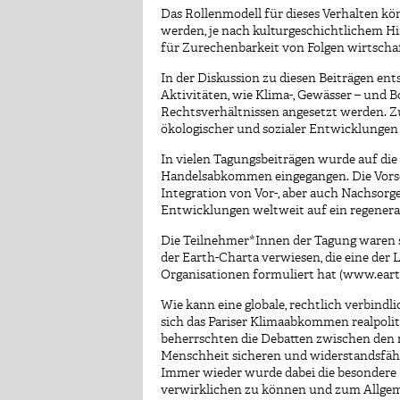
Das Rollenmodell für dieses Verhalten kön
werden, je nach kulturgeschichtlichem H
für Zurechenbarkeit von Folgen wirtschaft
In der Diskussion zu diesen Beiträgen en
Aktivitäten, wie Klima-, Gewässer – und B
Rechtsverhältnissen angesetzt werden. Z
ökologischer und sozialer Entwicklungen 
In vielen Tagungsbeiträgen wurde auf die
Handelsabkommen eingegangen. Die Vorsc
Integration von Vor-, aber auch Nachsorge
Entwicklungen weltweit auf ein regenera
Die Teilnehmer*Innen der Tagung waren si
der Earth-Charta verwiesen, die eine der 
Organisationen formuliert hat (www.eart
Wie kann eine globale, rechtlich verbin
sich das Pariser Klimaabkommen realpoli
beherrschten die Debatten zwischen den m
Menschheit sicheren und widerstandsfäh
Immer wieder wurde dabei die besondere R
verwirklichen zu können und zum Allgem