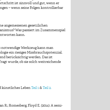
rtschritt ist sinnvoll und gut, wenn er
ngen – wenn seine Folgen kontrollierbar
ine angemessenen gesetzlichen
rganismus? Was passiert im Zusammenspiel
eantworten kann.
Das notwendige Werkzeug kann man
logie ein riesiges Missbrauchspotenzial.
end berücksichtig werden. Das ist
fragt wurde, ob sie solch weitreichende
nd künstliches Leben
Teil 1
&
Teil 2.
n R.; Romesberg, Floyd E. (2014): A semi-