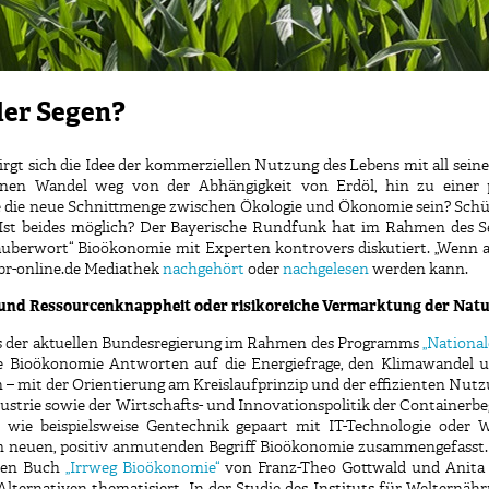
der Segen?
rgt sich die Idee der kommerziellen Nutzung des Lebens mit all seinen
einen Wandel weg von der Abhängigkeit von Erdöl, hin zu einer pf
ie neue Schnittmenge zwischen Ökologie und Ökonomie sein? Schützt 
? Ist beides möglich? Der Bayerische Rundfunk hat im Rahmen des
auberwort“ Bioökonomie mit Experten kontrovers diskutiert. „Wenn a
r br-online.de Mediathek
nachgehört
oder
nachgelesen
werden kann.
und Ressourcenknappheit oder risikoreiche Vermarktung der Nat
ns der aktuellen Bundesregierung im Rahmen des Programms
„Nationa
ie Bioökonomie Antworten auf die Energiefrage, den Klimawandel 
– mit der Orientierung am Kreislaufprinzip und der effizienten Nut
dustrie sowie der Wirtschafts- und Innovationspolitik der Containerb
wie beispielsweise Gentechnik gepaart mit IT-Technologie oder 
em neuen, positiv anmutenden Begriff Bioökonomie zusammengefasst. 
enen Buch
„Irrweg Bioökonomie“
von Franz-Theo Gottwald und Anita 