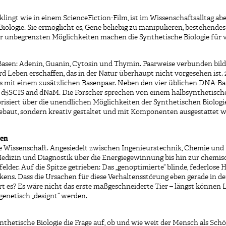
ingt wie in einem ScienceFiction-Film, ist im Wissenschaftsalltag aber
iologie. Sie ermöglicht es, Gene beliebig zu manipulieren, bestehende
r unbegrenzten Möglichkeiten machen die Synthetische Biologie für vi
Basen: Adenin, Guanin, Cytosin und Thymin. Paarweise verbunden bild
d Leben erschaffen, das in der Natur überhaupt nicht vorgesehen ist. 
ms mit einem zusätzlichen Basenpaar. Neben den vier üblichen DNA-B
: d5SCIS and dNaM. Die Forscher sprechen von einem halbsynthetisc
siert über die unendlichen Möglichkeiten der Synthetischen Biologie
ebaut, sondern kreativ gestaltet und mit Komponenten ausgestattet we
ten
nge Wissenschaft. Angesiedelt zwischen Ingenieurstechnik, Chemie und 
dizin und Diagnostik über die Energiegewinnung bis hin zur chemis
lder. Auf die Spitze getrieben: Das „genoptimierte“ blinde, federlos
kens. Dass die Ursachen für diese Verhaltensstörung eben gerade in 
 es? Es wäre nicht das erste maßgeschneiderte Tier – längst können 
netisch „designt“ werden.
thetische Biologie die Frage auf, ob und wie weit der Mensch als Schöp