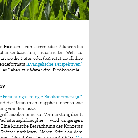
 Facetten – von Tieren, über Pflanzen bis
lanzenbasierten, industriellen Welt zu
sie die Natur oder (be)nutzt sie all ihre
 Sendeformats
„Evangelische Perspektiven“
lles Leben zur Ware wird. Bioökonomie –
ur?
le Forschungsstrategie Bioökonomie 2030“
.
und die Ressourcenknappheit, ebenso wie
zung von Biomasse.
egriff Bioökonomie zur Vermarktung dient.
Wachstumsphilosophie – wird umgangen,
Eine kritische Betrachtung des Konzepts
Krätzer nachlesen. Neben Kritik an dem