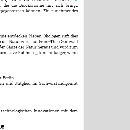
ung – World Food Institute e.V. (IWE)
„Mit
 die die Bioökonomie mit sich bringt,
entgegensetzen können. Ein zunehmendes
omie entdecken. Neben Ökologen ruft dies
der Natur wird laut Franz-Theo Gottwald
der Gänze der Natur heraus und wird zum
ormative Rahmen gilt nicht länger, wenn
t Berlin
en und Mitglied im Sachverständigenrat
ch-technologischen Innovationen mit dem
ie