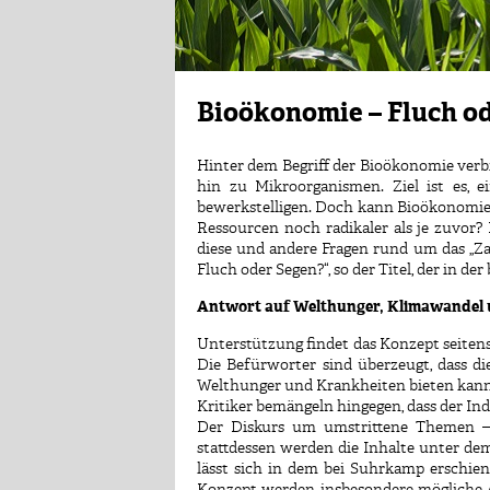
Bioökonomie – Fluch o
Hinter dem Begriff der Bioökonomie verbi
hin zu Mikroorganismen. Ziel ist es, 
bewerkstelligen. Doch kann Bioökonomie d
Ressourcen noch radikaler als je zuvor
diese und andere Fragen rund um das „Z
Fluch oder Segen?“, so der Titel, der in de
Antwort auf Welthunger, Klimawandel 
Unterstützung findet das Konzept seite
Die Befürworter sind überzeugt, dass d
Welthunger und Krankheiten bieten kann 
Kritiker bemängeln hingegen, dass der In
Der Diskurs um umstrittene Themen – 
stattdessen werden die Inhalte unter d
lässt sich in dem bei Suhrkamp erschi