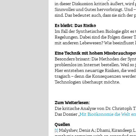
in dieser Diskussion kritisch äußert, wird 
Sinnvolles und Gutes hervorbringt. Und –
sind. Das bedeutet auch, dass sie sich der
Es bleibt: Das Risiko
Im Fall der Synthetischen Biologie gibt
Regelungen. Dabei sind die Folgen diese
mit anderen Lebewesen? Wie beeinflusst 
Eine Technik mit hohem Missbrauchspot
Besonders brisant: Die Methoden der Syn
problemlos im Internet bestellen. Weil so
Hier entstehen neuartige Risiken, die we
tragisch – denn die Konsequenzen werden a
Technologien überhaupt möchte.
Zum Weiterlesen:
Die kritische Analyse von Dr. Christoph T
Das Dossier „
Mit Bioökonomie die Welt e
Quellen
[1]
Malyshev, Denis A.; Dhami, Kirandeep; Lav