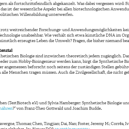
gern als fortschrittsfeindlich abgekanzelt. Was dabei vergessen wird: Fo
 das ist der wesentliche Aspekt bei allen biotechnologischen Anwendu
 politischen Willensbildung unterwerfen.
 es trotz weitreichender Forschungs- und Anwendungsmöglichkeiten ke
r Technologie unabsehbar. Wie verhält sich etwa künstliche DNA im O
künstlich erzeugtes Leben die Umwelt? Fragen, die bisher niemand b
enzial
thetischen Biologie sind inzwischen theoretisch jedem zugänglich. 
 jeder zum Hobby-Bioingenieur werden kann, birgt die Synthetische Bio
der angemessen beforscht noch seitens der zuständigen Stellen gebühr
lle Menschen tragen müssen. Auch die Zivilgesellschaft, die nicht ge
hen (TestBiotech e.V.) und Sylvia Hamberger: Synthetische Biologie u
rnähren
?“ von Franz-Theo Gottwald und Joachim Budde
.
ergne, Thomas; Chen, Tingjian; Dai, Nan; Foster, Jeremy M.; Corrêa, Iva