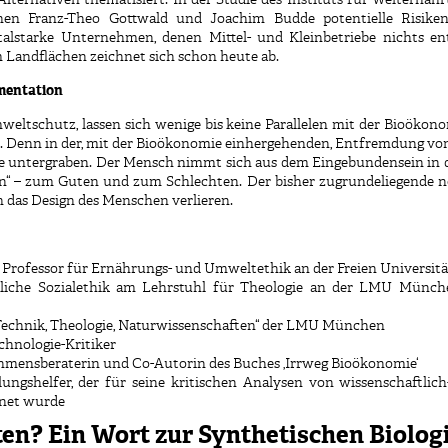
ernativen thematisiert. In der Studie des Instituts für Welternähr
n Franz-Theo Gottwald und Joachim Budde potentielle Risiken,
pitalstarke Unternehmen, denen Mittel- und Kleinbetriebe nichts 
Landflächen zeichnet sich schon heute ab.
mentation
ltschutz, lassen sich wenige bis keine Parallelen mit der Bioökon
 Denn in der, mit der Bioökonomie einhergehenden, Entfremdung von 
rde untergraben. Der Mensch nimmt sich aus dem Eingebundensein in 
en“ – zum Guten und zum Schlechten. Der bisher zugrundeliegende n
 das Design des Menschen verlieren.
Professor für Ernährungs- und Umweltethik an der Freien Universitä
stliche Sozialethik am Lehrstuhl für Theologie an der LMU Münch
 „Technik, Theologie, Naturwissenschaften“ der LMU München
chnologie-Kritiker
hmensberaterin und Co-Autorin des Buches ‚Irrweg Bioökonomie‘
ungshelfer, der für seine kritischen Analysen von wissenschaftli
hnet wurde
en? Ein Wort zur Synthetischen Biolog