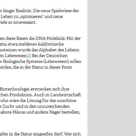
 längst Realität. Die neue Spielwiese der
s Leben zu „optimieren“ und neue
ele so interessant.
en diese Basen die DNA-Moleküle. Mit der
2014 etwa meldeten kalifornische
austeinen wurde das Alphabet des Lebens
hen Lebewesen.
[1]
Bei der Deutschen
: Biologische Systeme (Lebewesen!) sollen
rden, die in der Natur in dieser Form
Biotechnologie, erstrecken sich ihre
chen Produktion. Auch in Landwirtschaft
e Huhn wäre die Lösung für das unschöne
der Zucht und in den unzureichenden
Labore Mäuse und andere Nager bestellen,
fer in die Natur eingreifen darf. Wer sich