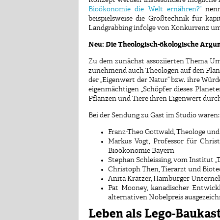
Konzept werden insbesondere mögliche Alt
Bioökonomie die Welt ernähren?“
nenne
beispielsweise die Großtechnik für ka
Landgrabbing infolge von Konkurrenz um 
Neu: Die Theologisch-ökologische Argu
Zu dem zunächst assoziierten Thema Umwe
zunehmend auch Theologen auf den Plan.
der „Eigenwert der Natur“ bzw. ihre Wü
eigenmächtigen „Schöpfer dieses Planet
Pflanzen und Tiere ihren Eigenwert durch
Bei der Sendung zu Gast im Studio waren:
Franz-Theo Gottwald, Theologe und 
Markus Vogt, Professor für Chri
Bioökonomie Bayern
Stephan Schleissing, vom Institut
Christoph Then, Tierarzt und Biote
Anita Krätzer, Hamburger Unterne
Pat Mooney, kanadischer Entwickl
alternativen Nobelpreis ausgezeic
Leben als Lego-Baukast