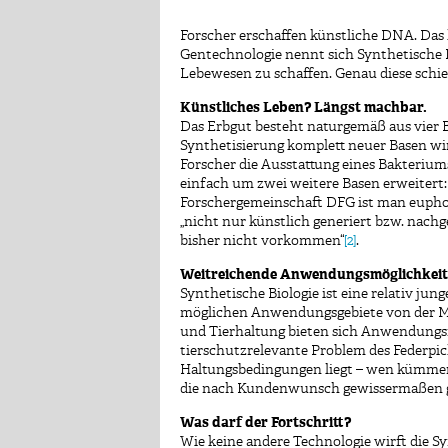
Forscher erschaffen künstliche DNA. Das kl
Gentechnologie nennt sich Synthetische B
Lebewesen zu schaffen. Genau diese schie
Künstliches Leben? Längst machbar.
Das Erbgut besteht naturgemäß aus vier 
Synthetisierung komplett neuer Basen wir
Forscher die Ausstattung eines Bakteriu
einfach um zwei weitere Basen erweitert
Forschergemeinschaft DFG ist man euphori
„nicht nur künstlich generiert bzw. nachg
bisher nicht vorkommen“
[2]
.
Weitreichende Anwendungsmöglichkei
Synthetische Biologie ist eine relativ ju
möglichen Anwendungsgebiete von der Me
und Tierhaltung bieten sich Anwendungsfe
tierschutzrelevante Problem des Federpic
Haltungsbedingungen liegt – wen kümmert
die nach Kundenwunsch gewissermaßen ge
Was darf der Fortschritt?
Wie keine andere Technologie wirft die Syn