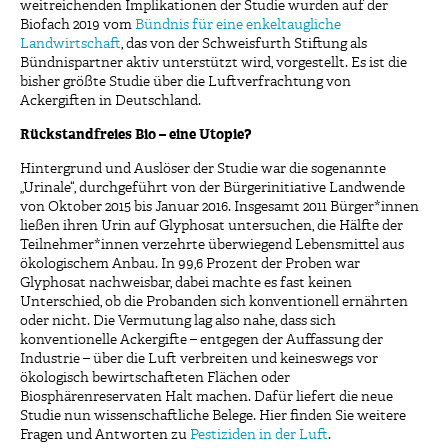
weitreichenden Implikationen der Studie wurden auf der
Biofach 2019 vom
Bündnis für eine enkeltaugliche
Landwirtschaft
, das von der Schweisfurth Stiftung als
Bündnispartner aktiv unterstützt wird, vorgestellt. Es ist die
bisher größte Studie über die Luftverfrachtung von
Ackergiften in Deutschland.
Rückstandfreies Bio – eine Utopie?
Hintergrund und Auslöser der Studie war die sogenannte
„Urinale“, durchgeführt von der Bürgerinitiative Landwende
von Oktober 2015 bis Januar 2016. Insgesamt 2011 Bürger*innen
ließen ihren Urin auf Glyphosat untersuchen, die Hälfte der
Teilnehmer*innen verzehrte überwiegend Lebensmittel aus
ökologischem Anbau. In 99,6 Prozent der Proben war
Glyphosat nachweisbar, dabei machte es fast keinen
Unterschied, ob die Probanden sich konventionell ernährten
oder nicht. Die Vermutung lag also nahe, dass sich
konventionelle Ackergifte – entgegen der Auffassung der
Industrie – über die Luft verbreiten und keineswegs vor
ökologisch bewirtschafteten Flächen oder
Biosphärenreservaten Halt machen. Dafür liefert die neue
Studie nun wissenschaftliche Belege. Hier finden Sie weitere
Fragen und Antworten zu
Pestiziden in der Luft
.