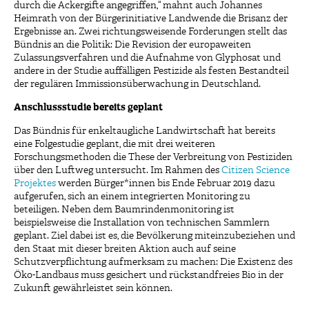
durch die Ackergifte angegriffen,“ mahnt auch Johannes
Heimrath von der Bürgerinitiative Landwende die Brisanz der
Ergebnisse an. Zwei richtungsweisende Forderungen stellt das
Bündnis an die Politik: Die Revision der europaweiten
Zulassungsverfahren und die Aufnahme von Glyphosat und
andere in der Studie auffälligen Pestizide als festen Bestandteil
der regulären Immissionsüberwachung in Deutschland.
Anschlussstudie bereits geplant
Das Bündnis für enkeltaugliche Landwirtschaft hat bereits
eine Folgestudie geplant, die mit drei weiteren
Forschungsmethoden die These der Verbreitung von Pestiziden
über den Luftweg untersucht. Im Rahmen des
Citizen Science
Projektes
werden Bürger*innen bis Ende Februar 2019 dazu
aufgerufen, sich an einem integrierten Monitoring zu
beteiligen. Neben dem Baumrindenmonitoring ist
beispielsweise die Installation von technischen Sammlern
geplant. Ziel dabei ist es, die Bevölkerung miteinzubeziehen und
den Staat mit dieser breiten Aktion auch auf seine
Schutzverpflichtung aufmerksam zu machen: Die Existenz des
Öko-Landbaus muss gesichert und rückstandfreies Bio in der
Zukunft gewährleistet sein können.