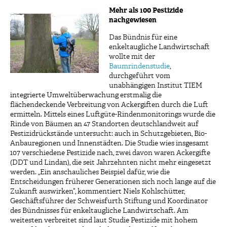
Mehr als 100 Pestizide
nachgewiesen
Das Bündnis für eine
enkeltaugliche Landwirtschaft
wollte mit der
Baumrindenstudie
,
durchgeführt vom
unabhängigen Institut TIEM
integrierte Umweltüberwachung erstmalig die
flächendeckende Verbreitung von Ackergiften durch die Luft
ermitteln. Mittels eines Luftgüte-Rindenmonitorings wurde die
Rinde von Bäumen an 47 Standorten deutschlandweit auf
Pestizidrückstände untersucht: auch in Schutzgebieten, Bio-
Anbauregionen und Innenstädten. Die Studie wies insgesamt
107 verschiedene Pestizide nach, zwei davon waren Ackergifte
(DDT und Lindan), die seit Jahrzehnten nicht mehr eingesetzt
werden. „Ein anschauliches Beispiel dafür, wie die
Entscheidungen früherer Generationen sich noch lange auf die
Zukunft auswirken“, kommentiert Niels Kohlschütter,
Geschäftsführer der Schweisfurth Stiftung und Koordinator
des Bündnisses für enkeltaugliche Landwirtschaft. Am
weitesten verbreitet sind laut Studie Pestizide mit hohem