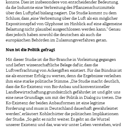
konnte. Dies ist insbesondere von entscheidender Bedeutung,
da die Industrie eine Verbreitung des Pflanzenschutzmittels
über den Luftpfad bislang negiert. Die Studie kommt zu dem
Schluss, dass „eine Verbreitung über die Luft als ein möglicher
Expositionspfad von Glyphosat im Hinblick auf eine allgemeine
Belastung nicht plausibel ausgeschlossen werden kann.“ Genau
dies jedoch haben sowohl die deutschen als auch die
europäischen Behörden im Zulassungsverfahren getan.
Nun ist die Politik gefragt
Mit dieser Studie ist die Bio-Branche in Vorleistung gegangen
und liefert wissenschaftliche Belege dafür, dass die
Luftverfrachtung von Ackergiften existiert. Für das Bündnis ist
sie als enormer Erfolg zu werten, denn die Ergebnisse verleihen
ihm eine starke politische Stimme. „Die Studie macht deutlich,
dass die Ko-Existenz von Bio-Anbau und konventioneller
Landbewirtschaftung grundsätzlich gefährdet ist und gibt uns
eine neue Grundlage, um mit der Politik in Dialog zu treten. Die
Ko-Existenz der beiden Anbauformen ist eine legitime
Forderung und muss in Deutschland dauerhaft gewährleistet
werden“, erläutert Kohlschütter die politischen Implikationen
der Studie. „So geht es nicht weiter. Es geht an die Wurzel
unserer Existenz und das, was wir unter Leben verstehen, wird