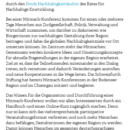
durch den
Fonds Nachhaltigkeitskultur
des Rates für
Nachhaltige Enwticklung.
Bei einer Mitmach-Konferenz kommen für einen oder mehrere
Tage Menschen aus Zivilgesellschaft, Politik, Verwaltung und
Wirtschaft zusammen, um darüber zu diskutieren wie
Bürger:innen zur nachhaltigen Gestaltung ihrer Region
beitragen und dabei die globalen Nachhaltigkeitsziele vor Ort
umsetzen können. Im Zentrum steht das Mitmachen:
Gemeinsam werden konkrete Ideen und Umsetzungskonzepte
für aktuelle Fragestellungen in der eigenen Region erarbeitet.
Ziel ist es, dass die Teilnehmenden miteinander in den Dialog
treten, sich vernetzen und dadurch Veränderungen anstoßen
und neue Kooperationen in die Wege leiten. Die Schweisfurth
Stiftung hat bereits Mitmach-Konferenzen in der Bodensee-
Region und im Chiemgau initiiert und begleitet.
Das Wissen für die Organisation und Durchführung einer
Mitmach-Konferenz wollen wir allen Interessierten durch ein
Handbuch und einen Online-Kurs zugänglich machen. Denn
nur so kann sich das vielversprechende, partizipative
Veranstaltungsformat verbreiten und noch mehr Menschen
dazu befähigen, Gestalter:innen der eigenen Region zu werden.
Damit können Menschen im gesamten deutschsprachigen