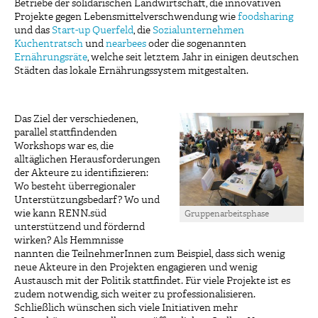
Betriebe der solidarischen Landwirtschaft, die innovativen
Projekte gegen Lebensmittelverschwendung wie
foodsharing
und das
Start-up Querfeld
, die
Sozialunternehmen
Kuchentratsch
und
nearbees
oder die sogenannten
Ernährungsräte
, welche seit letztem Jahr in einigen deutschen
Städten das lokale Ernährungssystem mitgestalten.
Das Ziel der verschiedenen,
parallel stattfindenden
Workshops war es, die
alltäglichen Herausforderungen
der Akteure zu identifizieren:
Wo besteht überregionaler
Unterstützungsbedarf? Wo und
wie kann RENN.süd
Gruppenarbeitsphase
unterstützend und fördernd
wirken? Als Hemmnisse
nannten die TeilnehmerInnen zum Beispiel, dass sich wenig
neue Akteure in den Projekten engagieren und wenig
Austausch mit der Politik stattfindet. Für viele Projekte ist es
zudem notwendig, sich weiter zu professionalisieren.
Schließlich wünschen sich viele Initiativen mehr