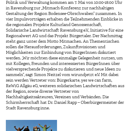
Politik und Verwaltung kommen am 7. Mai von 10:00-18:00 Uhr
in Ravensburg zur „Mitmach-Konferenz zur nachhaltigen
Gestaltung der Region Bodensee-Obrschwaben“ zusammen. In
vier Impulsvorträgen erhalten die Teilnehmenden Einblicke in
die regionalen Projekte Kulturland Genossenschaft,
Solidarische Landwirtschaft Ravensburg e.V., Initiative für eine
Regionalwert AG und das Projekt Bürgertaler. Der Nachmittag
steht ganz unter dem Motto Mitmachen. An Thementischen
sollen die Herausforderungen, Zukunftsvisionen und
Möglichkeiten zur Einbindung von BürgerInnen diskutiert
werden. „Wir möchten diese einmalige Gelegenheit nutzen, um
mit Kollegen, Freunden und interessierten BürgerInnen über
vielversprechende Projekte zu diskutieren und neue Ideen zu
sammeln“, sagt Simon Neitzel vom wirundjetzt e.V. Mit dabei
sein werden Vertreter von: Bürgerkarte, yes we can farm,
ReWiG Allgäu eG, weiteren solidarischen Landwirtschaften aus
der Region, sowie diverse Vertreter von
Nachhaltigkeitsakteuren, Vereinen und Verbänden. Die
Schirmherrschaft hat Dr. Daniel Rapp – Oberbürgermeister der
Stadt Ravensburg inne.