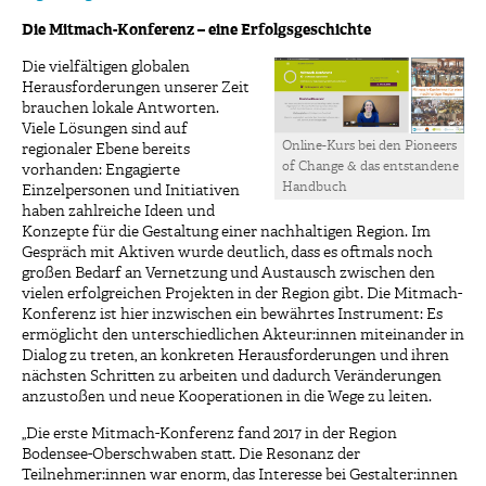
Die Mitmach-Konferenz – eine Erfolgsgeschichte
Die vielfältigen globalen
Herausforderungen unserer Zeit
brauchen lokale Antworten.
Viele Lösungen sind auf
Online-Kurs bei den Pioneers
regionaler Ebene bereits
of Change & das entstandene
vorhanden: Engagierte
Handbuch
Einzelpersonen und Initiativen
haben zahlreiche Ideen und
Konzepte für die Gestaltung einer nachhaltigen Region. Im
Gespräch mit Aktiven wurde deutlich, dass es oftmals noch
großen Bedarf an Vernetzung und Austausch zwischen den
vielen erfolgreichen Projekten in der Region gibt. Die Mitmach-
Konferenz ist hier inzwischen ein bewährtes Instrument: Es
ermöglicht den unterschiedlichen Akteur:innen miteinander in
Dialog zu treten, an konkreten Herausforderungen und ihren
nächsten Schritten zu arbeiten und dadurch Veränderungen
anzustoßen und neue Kooperationen in die Wege zu leiten.
„Die erste Mitmach-Konferenz fand 2017 in der Region
Bodensee-Oberschwaben statt. Die Resonanz der
Teilnehmer:innen war enorm, das Interesse bei Gestalter:innen