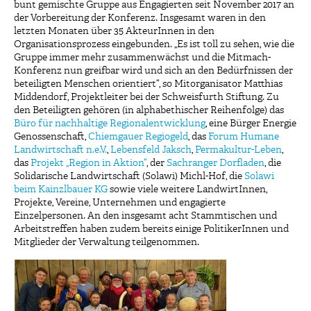
bunt gemischte Gruppe aus Engagierten seit November 2017 an
der Vorbereitung der Konferenz. Insgesamt waren in den
letzten Monaten über 35 AkteurInnen in den
Organisationsprozess eingebunden. „Es ist toll zu sehen, wie die
Gruppe immer mehr zusammenwächst und die Mitmach-
Konferenz nun greifbar wird und sich an den Bedürfnissen der
beteiligten Menschen orientiert“, so Mitorganisator Matthias
Middendorf, Projektleiter bei der Schweisfurth Stiftung. Zu
den Beteiligten gehören (in alphabethischer Reihenfolge) das
Büro für nachhaltige Regionalentwicklung
, eine Bürger Energie
Genossenschaft,
Chiemgauer Regiogeld
, das
Forum Humane
Landwirtschaft n.e.V.
,
Lebensfeld Jaksch
,
Permakultur-Leben
,
das
Projekt „Region in Aktion“
, der
Sachranger Dorfladen
, die
Solidarische Landwirtschaft (Solawi) Michl-Hof, die
Solawi
beim Kainzlbauer KG
sowie viele weitere LandwirtInnen,
Projekte, Vereine, Unternehmen und engagierte
Einzelpersonen. An den insgesamt acht Stammtischen und
Arbeitstreffen haben zudem bereits einige PolitikerInnen und
Mitglieder der Verwaltung teilgenommen.