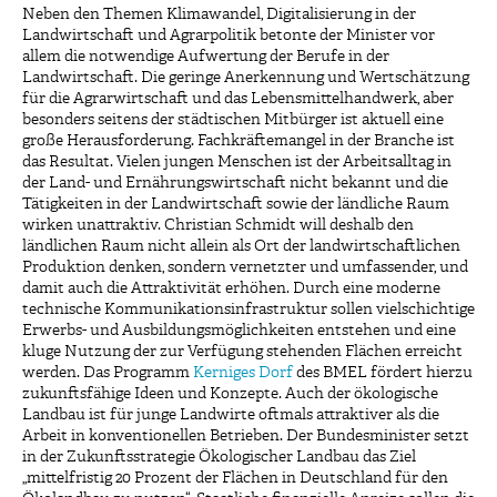
Neben den Themen Klimawandel, Digitalisierung in der
Landwirtschaft und Agrarpolitik betonte der Minister vor
allem die notwendige Aufwertung der Berufe in der
Landwirtschaft. Die geringe Anerkennung und Wertschätzung
für die Agrarwirtschaft und das Lebensmittelhandwerk, aber
besonders seitens der städtischen Mitbürger ist aktuell eine
große Herausforderung. Fachkräftemangel in der Branche ist
das Resultat. Vielen jungen Menschen ist der Arbeitsalltag in
der Land- und Ernährungswirtschaft nicht bekannt und die
Tätigkeiten in der Landwirtschaft sowie der ländliche Raum
wirken unattraktiv. Christian Schmidt will deshalb den
ländlichen Raum nicht allein als Ort der landwirtschaftlichen
Produktion denken, sondern vernetzter und umfassender, und
damit auch die Attraktivität erhöhen. Durch eine moderne
technische Kommunikationsinfrastruktur sollen vielschichtige
Erwerbs- und Ausbildungsmöglichkeiten entstehen und eine
kluge Nutzung der zur Verfügung stehenden Flächen erreicht
werden. Das Programm
Kerniges Dorf
des BMEL fördert hierzu
zukunftsfähige Ideen und Konzepte. Auch der ökologische
Landbau ist für junge Landwirte oftmals attraktiver als die
Arbeit in konventionellen Betrieben. Der Bundesminister setzt
in der Zukunftsstrategie Ökologischer Landbau das Ziel
„mittelfristig 20 Prozent der Flächen in Deutschland für den