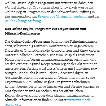
wollen. Unser Begleit-Programm unterstützt sie dabei, den
Wandel direkt vor Ort vorantreiben. Entwickelt wurde das
Online-Begleit-Programm von der Schweisfurth Stiftung in
Zusammenarbeit mit
Pioneers of Change
,
wirundjetzt
und der
Be The Change Stiftung
.
Das Online-Begleit-Programm zur Organisation von
Mitmach-Konferenzen
Das Online-Begleit-Programm befähigt die Teilnehmer:innen
dazu, selbstständig Mitmach-Konferenzen zu organisieren.
Dazu gibt es Online-Kurse, die Kompetenzen und Know-how in
unterschiedlichen Bereichen, wie zum Beispiel Pressearbeit,
Moderation und Veranstaltungsorganisation, vermitteln und
bei der Vernetzung und Kooperation regionaler Akteur:innen
unterstützen. Vertieft wird dieses Wissen mit Hilfe eines 100-
seitigen Handbuchs, kurzen Erklär-Videos und digitalen
Austauschtreffen mit den anderen Teilnehmer:innen sowie
Expert:innen. Am Online-Begleit-Programm teilnehmen
können bereits bestehende Initiativen und Vereine, engagierte
Einzelpersonen und Menschen aus der öffentlichen
Regionalentwicklung, oder dem Klimaschutzmanagement.
Aktuelle Informationen finden Sie unter
www.mitmach-
region.org
.