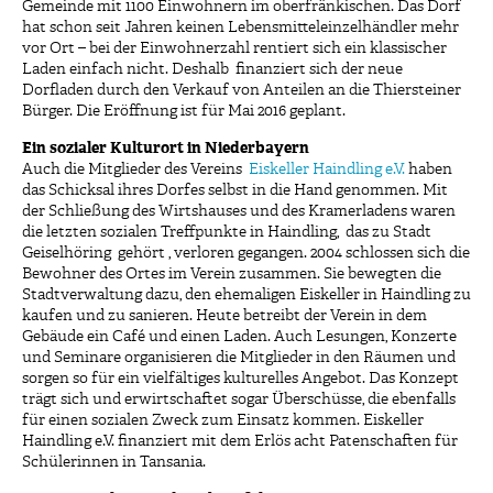
Gemeinde mit 1100 Einwohnern im oberfränkischen. Das Dorf
hat schon seit Jahren keinen Lebensmitteleinzelhändler mehr
vor Ort – bei der Einwohnerzahl rentiert sich ein klassischer
Laden einfach nicht. Deshalb finanziert sich der neue
Dorfladen durch den Verkauf von Anteilen an die Thiersteiner
Bürger. Die Eröffnung ist für Mai 2016 geplant.
Ein sozialer Kulturort in Niederbayern
Auch die Mitglieder des Vereins
Eiskeller Haindling e.V.
haben
das Schicksal ihres Dorfes selbst in die Hand genommen. Mit
der Schließung des Wirtshauses und des Kramerladens waren
die letzten sozialen Treffpunkte in Haindling, das zu Stadt
Geiselhöring gehört , verloren gegangen. 2004 schlossen sich die
Bewohner des Ortes im Verein zusammen. Sie bewegten die
Stadtverwaltung dazu, den ehemaligen Eiskeller in Haindling zu
kaufen und zu sanieren. Heute betreibt der Verein in dem
Gebäude ein Café und einen Laden. Auch Lesungen, Konzerte
und Seminare organisieren die Mitglieder in den Räumen und
sorgen so für ein vielfältiges kulturelles Angebot. Das Konzept
trägt sich und erwirtschaftet sogar Überschüsse, die ebenfalls
für einen sozialen Zweck zum Einsatz kommen. Eiskeller
Haindling e.V. finanziert mit dem Erlös acht Patenschaften für
Schülerinnen in Tansania.