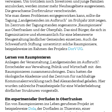
verwaisen. Um trotzdem noch Investoren und junge Familien
anzulocken, werden immer mehr Neubaugebiete ausgewiesen.
Die gewachsene Dorfstruktur verschwindet.
Wie man diesen Problemen entgegenwirken kann, sollte die
Tagung „Landgemeinden im Aufbruch“ im Frühjahr 2016 zeigen.
Im Zentrum der Tagung standen sogenannte „Raumpioniere“
aus Oberfranken und der Oberpfalz. Das sind Bürger, die sich in
Eigeninitiative und ehrenamtlich für eine lebenswerte
Neugestaltung ländlicher Gemeinden einsetzen. Auch die
Schweisfurth Stiftung unterstützt solche Raumpioniere,
beispielsweise im Rahmen des Projekts
DorV UG
.
Lernen von Raumpionieren
Anliegen der Veranstaltung „Landgemeinden im Aufbruch“:
Entscheider aus Verwaltung, Politik und Wirtschaft mit den
Raumpionieren zusammenzubringen. Dazu hatten die
ökologische Akademie und das Zentrum für nachhaltige
Kommunalentwicklung nach Bad Alexandersbad geladen. Hier
wurden zahlreiche Praxisbeispiele für eine Wiederbelebung
dörflicher Strukturen vorgestellt.
Ein experimenteller Dorfladen in Oberfranken
Ein von Raumpionieren ins Leben gerufenes Projekt ist
beispielsweise
Dola
, der Dorfladen in Thierstein, einer