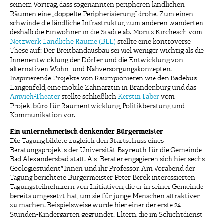
seinem Vortrag, dass sogenannten peripheren ländlichen
Räumen eine „doppelte Peripherisierung“ drohe. Zum einen
schwinde die ländliche Infrastruktur, zum anderen wanderten
deshalb die Einwohner in die Städte ab. Moritz Kirchesch vom
Netzwerk Ländliche Räume (BLE)
stellte eine kontroverse
These auf: Der Breitbandausbau sei viel weniger wichtig als die
Innenentwicklung der Dörfer und die Entwicklung von
alternativen Wohn- und Nahversorgungskonzepten.
Inspirierende Projekte von Raumpionieren wie den Badebus
Langenfeld, eine mobile Zahnärztin in Brandenburg und das
Amvieh-Theater
stellte schließlich
Kerstin Faber
vom
Projektbüro für Raumentwicklung, Politikberatung und
Kommunikation vor.
Ein unternehmerisch denkender Bürgermeister
Die Tagung bildete zugleich den Startschuss eines
Beratungsprojekts der Universität Bayreuth für die Gemeinde
Bad Alexandersbad statt. Als Berater engagieren sich hier sechs
Geologiestudent*Innen und ihr Professor. Am Vorabend der
Tagung berichtete Bürgermeister Peter Berek interessierten
Tagungsteilnehmern von Initiativen, die er in seiner Gemeinde
bereits umgesetzt hat, um sie für junge Menschen attraktiver
zu machen. Beispielsweise wurde hier einer der erste 24-
Stunden-Kindergarten gegründet. Eltern, die im Schichtdienst