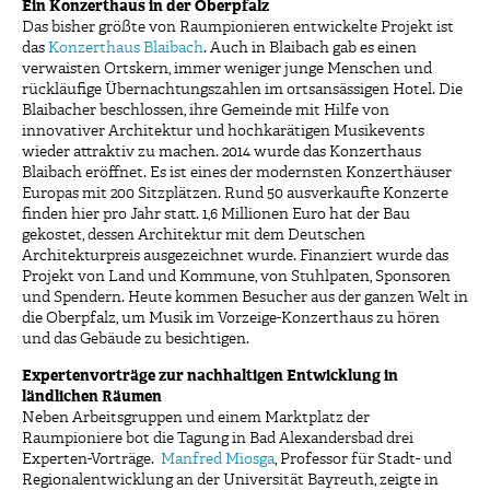
Ein Konzerthaus in der Oberpfalz
Das bisher größte von Raumpionieren entwickelte Projekt ist
das
Konzerthaus Blaibach
. Auch in Blaibach gab es einen
verwaisten Ortskern, immer weniger junge Menschen und
rückläufige Übernachtungszahlen im ortsansässigen Hotel. Die
Blaibacher beschlossen, ihre Gemeinde mit Hilfe von
innovativer Architektur und hochkarätigen Musikevents
wieder attraktiv zu machen. 2014 wurde das Konzerthaus
Blaibach eröffnet. Es ist eines der modernsten Konzerthäuser
Europas mit 200 Sitzplätzen. Rund 50 ausverkaufte Konzerte
finden hier pro Jahr statt. 1,6 Millionen Euro hat der Bau
gekostet, dessen Architektur mit dem Deutschen
Architekturpreis ausgezeichnet wurde. Finanziert wurde das
Projekt von Land und Kommune, von Stuhlpaten, Sponsoren
und Spendern. Heute kommen Besucher aus der ganzen Welt in
die Oberpfalz, um Musik im Vorzeige-Konzerthaus zu hören
und das Gebäude zu besichtigen.
Expertenvorträge zur nachhaltigen Entwicklung in
ländlichen Räumen
Neben Arbeitsgruppen und einem Marktplatz der
Raumpioniere bot die Tagung in Bad Alexandersbad drei
Experten-Vorträge.
Manfred Miosga
, Professor für Stadt- und
Regionalentwicklung an der Universität Bayreuth, zeigte in