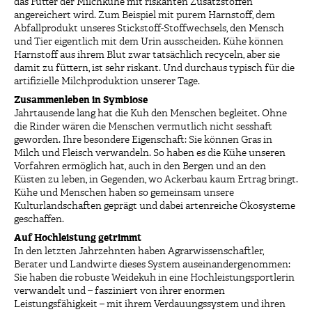
das Futter der Milchkühe mit riskanten Zusatzstoffen
angereichert wird. Zum Beispiel mit purem Harnstoff, dem
Abfallprodukt unseres Stickstoff-Stoffwechsels, den Mensch
und Tier eigentlich mit dem Urin ausscheiden. Kühe können
Harnstoff aus ihrem Blut zwar tatsächlich recyceln, aber sie
damit zu füttern, ist sehr riskant. Und durchaus typisch für die
artifizielle Milchproduktion unserer Tage.
Zusammenleben in Symbiose
Jahrtausende lang hat die Kuh den Menschen begleitet. Ohne
die Rinder wären die Menschen vermutlich nicht sesshaft
geworden. Ihre besondere Eigenschaft: Sie können Gras in
Milch und Fleisch verwandeln. So haben es die Kühe unseren
Vorfahren ermöglich hat, auch in den Bergen und an den
Küsten zu leben, in Gegenden, wo Ackerbau kaum Ertrag bringt.
Kühe und Menschen haben so gemeinsam unsere
Kulturlandschaften geprägt und dabei artenreiche Ökosysteme
geschaffen.
Auf Hochleistung getrimmt
In den letzten Jahrzehnten haben Agrarwissenschaftler,
Berater und Landwirte dieses System auseinandergenommen:
Sie haben die robuste Weidekuh in eine Hochleistungsportlerin
verwandelt und – fasziniert von ihrer enormen
Leistungsfähigkeit – mit ihrem Verdauungssystem und ihren