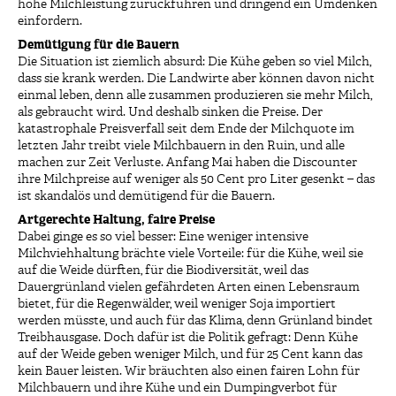
hohe Milchleistung zurückführen und dringend ein Umdenken
einfordern.
Demütigung für die Bauern
Die Situation ist ziemlich absurd: Die Kühe geben so viel Milch,
dass sie krank werden. Die Landwirte aber können davon nicht
einmal leben, denn alle zusammen produzieren sie mehr Milch,
als gebraucht wird. Und deshalb sinken die Preise. Der
katastrophale Preisverfall seit dem Ende der Milchquote im
letzten Jahr treibt viele Milchbauern in den Ruin, und alle
machen zur Zeit Verluste. Anfang Mai haben die Discounter
ihre Milchpreise auf weniger als 50 Cent pro Liter gesenkt – das
ist skandalös und demütigend für die Bauern.
Artgerechte Haltung, faire Preise
Dabei ginge es so viel besser: Eine weniger intensive
Milchviehhaltung brächte viele Vorteile: für die Kühe, weil sie
auf die Weide dürften, für die Biodiversität, weil das
Dauergrünland vielen gefährdeten Arten einen Lebensraum
bietet, für die Regenwälder, weil weniger Soja importiert
werden müsste, und auch für das Klima, denn Grünland bindet
Treibhausgase. Doch dafür ist die Politik gefragt: Denn Kühe
auf der Weide geben weniger Milch, und für 25 Cent kann das
kein Bauer leisten. Wir bräuchten also einen fairen Lohn für
Milchbauern und ihre Kühe und ein Dumpingverbot für