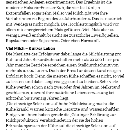
genetischen Anlagen experimentiert. Das Ergebnis ist die
moderne Holstein-Friesian-Kuh, die vier bis fünf, in
Extremfällen sogar zehn Mal so viel Milch gibt wie ihre
Vorfahrinnen zu Beginn des 20. Jahrhunderts. Das ist natürlich
mit Weidegras nicht möglich. Die Hochleistungskuh wird vor
allem mit energiereichem Mais gefüttert. Weil Mais aber zu
wenig Eiweiß enthält, braucht sie zusätzliche Eiweißquellen,
Rapskuchen oder Sojaschrot. Oder eben Harnstoff.
Viel Milch – Kurzes Leben
Die Messlatte des Erfolgs war dabei lange die Milchleistung pro
Kuh und Jahr. Rekordkühe schaffen mehr als 20 000 Liter pro
Jahr, manche Betriebe erreichen einen Stalldurchschnitt von
mehr als 10 000 Litern. Doch der Preis für diesen kurzfristigen
Erfolg ist hoch: Denn die meisten Kühe schaffen es nicht, so viel
zu leisten, und dabei langfristig gesund zu bleiben. Sehr viele
Kühe werden schon nach zwei oder drei Jahren im Melkstand
geschlachtet, obwohl ihre natürliche Lebenserwartung bei
achtzehn bis zwanzig Jahren liegt.
„Die einseitige Selektion auf hohe Milchleistung macht die
Kühe krank“, warnen kritische Tierärzte und Wissenschaftler.
Einige von ihnen haben gerade die „Göttinger Erklärung zur
Milchproduktion“ verabschiedet, in der sie die hohen
Erkrankungsraten der Kühe auf die einseitige Selektion auf