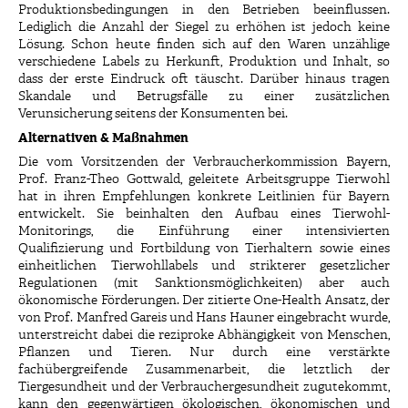
Produktionsbedingungen in den Betrieben beeinflussen.
Lediglich die Anzahl der Siegel zu erhöhen ist jedoch keine
Lösung. Schon heute finden sich auf den Waren unzählige
verschiedene Labels zu Herkunft, Produktion und Inhalt, so
dass der erste Eindruck oft täuscht. Darüber hinaus tragen
Skandale und Betrugsfälle zu einer zusätzlichen
Verunsicherung seitens der Konsumenten bei.
Alternativen & Maßnahmen
Die vom Vorsitzenden der Verbraucherkommission Bayern,
Prof. Franz-Theo Gottwald, geleitete Arbeitsgruppe Tierwohl
hat in ihren Empfehlungen konkrete Leitlinien für Bayern
entwickelt. Sie beinhalten den Aufbau eines Tierwohl-
Monitorings, die Einführung einer intensivierten
Qualifizierung und Fortbildung von Tierhaltern sowie eines
einheitlichen Tierwohllabels und strikterer gesetzlicher
Regulationen (mit Sanktionsmöglichkeiten) aber auch
ökonomische Förderungen. Der zitierte One-Health Ansatz, der
von Prof. Manfred Gareis und Hans Hauner eingebracht wurde,
unterstreicht dabei die reziproke Abhängigkeit von Menschen,
Pflanzen und Tieren. Nur durch eine verstärkte
fachübergreifende Zusammenarbeit, die letztlich der
Tiergesundheit und der Verbrauchergesundheit zugutekommt,
kann den gegenwärtigen ökologischen, ökonomischen und