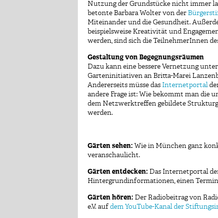
Nutzung der Grundstücke nicht immer langf
betonte Barbara Wolter von der
Bürgerst
Miteinander und die Gesundheit. Außerdem 
beispielsweise Kreativität und Engagemen
werden, sind sich die TeilnehmerInnen de
Gestaltung von Begegnungsräumen
Dazu kann eine bessere Vernetzung unter 
Garteninitiativen an Britta-Marei Lanzenb
Andererseits müsse das
Internetportal
der
andere Frage ist: Wie bekommt man die unt
dem Netzwerktreffen gebildete Strukturg
werden.
Gärten sehen:
Wie in München ganz konkr
veranschaulicht.
Gärten entdecken:
Das Internetportal d
Hintergrundinformationen, einen Termink
Gärten hören:
Der Radiobeitrag von Radio
e.V. auf
dem YouTube-Kanal der Stiftungsin