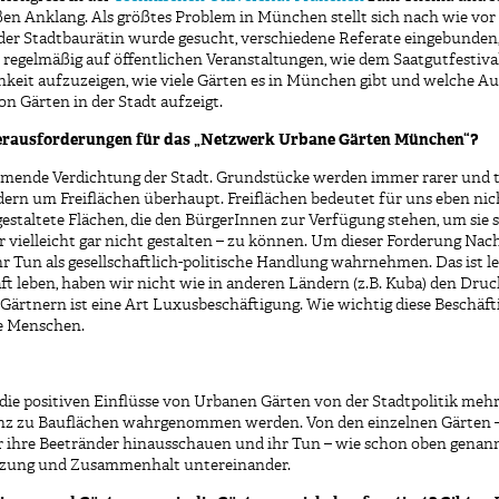
n Anklang. Als größtes Problem in München stellt sich nach wie vor d
 der Stadtbaurätin wurde gesucht, verschiedene Referate eingebunden
regelmäßig auf öffentlichen Veranstaltungen, wie dem Saatgutfestival
ichkeit aufzuzeigen, wie viele Gärten es in München gibt und welche A
on Gärten in der Stadt aufzeigt.
 Herausforderungen für das „Netzwerk Urbane Gärten München“?
hmende Verdichtung der Stadt. Grundstücke werden immer rarer und te
n um Freiflächen überhaupt. Freiflächen bedeutet für uns eben nicht
staltete Flächen, die den BürgerInnen zur Verfügung stehen, um sie
der vielleicht gar nicht gestalten – zu können. Um dieser Forderung Na
un als gesellschaftlich-politische Handlung wahrnehmen. Das ist leid
 leben, haben wir nicht wie in anderen Ländern (z.B. Kuba) den Druc
rtnern ist eine Art Luxusbeschäftigung. Wie wichtig diese Beschäfti
ge Menschen.
 die positiven Einflüsse von Urbanen Gärten von der Stadtpolitik 
enz zu Bauflächen wahrgenommen werden. Von den einzelnen Gärten –
r ihre Beetränder hinausschauen und ihr Tun – wie schon oben genannt 
tzung und Zusammenhalt untereinander.