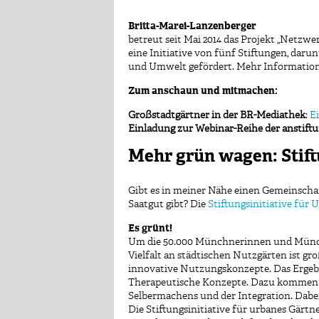
Britta-Marei-Lanzenberger
betreut seit Mai 2014 das Projekt „Netzw
eine Initiative von fünf Stiftungen, dar
und Umwelt gefördert. Mehr Informatione
Zum anschaun und mitmachen:
Großstadtgärtner in der BR-Mediathek
:
Ei
Einladung zur Webinar-Reihe
der
anstift
Mehr grün wagen: Stift
Gibt es in meiner Nähe einen Gemeinscha
Saatgut gibt? Die
Stiftungsinitiative für
Es grünt!
Um die 50.000 Münchnerinnen und Münchne
Vielfalt an städtischen Nutzgärten ist gr
innovative Nutzungskonzepte. Das Ergebni
Therapeutische Konzepte. Dazu kommen Sc
Selbermachens und der Integration. Dabei 
Die Stiftungsinitiative für urbanes Gärt