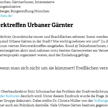
chen, GärtnerInnen, Interessierte
ngsinitiative
nberger, Bürgerstiftung München
chen.de/
rktreffen Urbaner Gärnter
chtet, Grundstücke teurer und Brachflächen seltener. Somit werden
g sind Urbane Gärten in der Stadt? Wie wichtig nehmen wir uns?“ Zu d
5 zum vierten Netzwerktreffen eingeladen. Rund 25 TeilnehmerInnen, 
mentiergärten aktiv sind, nahmen trotz bestem Gartenwetter am Vern
artenprojekt organisiert waren, sind der Einladung gefolgt.
 wenn man sich nicht um sie kümmert! Freiflächen ve
 Oberbaudirektor Fritz Schumacher das Problem der Stadtverdichtung
der Kulturen
deutlich wird. Unter diesem Eindruck wurde die Frage „W
r Gruppe diskutiert. Dabei stellte Dr. Christa Müller von der
Stiftung
mer auch ein Politikum darstelle. Viele Urbane Gärten besitzen gegenwä