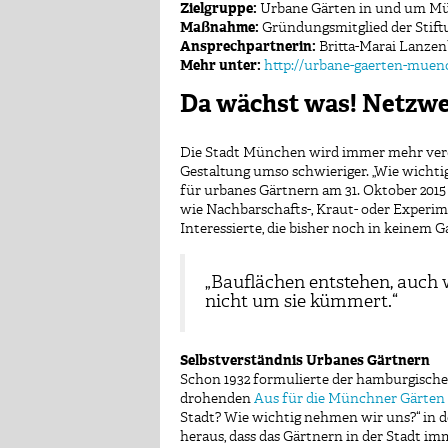
Zielgruppe:
Urbane Gärten in und um Mün
Maßnahme:
Gründungsmitglied der Stiftu
Ansprechpartnerin:
Britta-Marai Lanze
Mehr unter:
http://urbane-gaerten-muen
Da wächst was! Netzwe
Die Stadt München wird immer mehr verdi
Gestaltung umso schwieriger. „Wie wichti
für urbanes Gärtnern am 31. Oktober 201
wie Nachbarschafts-, Kraut- oder Experi
Interessierte, die bisher noch in keinem G
„Bauflächen entstehen, auch
nicht um sie kümmert.“
Selbstverständnis Urbanes Gärtnern
Schon 1932 formulierte der hamburgische
drohenden
Aus für die Münchner Gärten 
Stadt? Wie wichtig nehmen wir uns?“ in de
heraus, dass das Gärtnern in der Stadt im