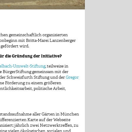
hen gemeinschaftlich organisierten
sonb
eginn mit Britta-Marei Lanzenberger
 gefördert wird.
ür die Gründung der Initiative?
elbach-Umwelt-Stiftung
, teilweise in
ie BürgerStiftung gemeinsam mit der
 der Schweisfurth Stiftung und der
Gregor
ame Förderung zu einem größeren
ichkeitsarbeit, politische Arbeit,
 Bestandsaufnahme aller Gärten in München
differenzierten Karte auf der Webseite
siert; jährlich zwei Netzwerktreffen, zu
ne vielen ökologischen, sozialen und