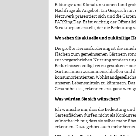
Bildungs- und Klimafunktionen fand große
Nachfrage als Angebot. Ein Gespräch mit
Netzwerk präsentiert sich und die Gärten 
PARKing Day. Es ist wichtig, der Öffentl
Strukturplan erstellt, der die Bedeutung v
Wo sehen Sie aktuelle und zukünftige
Die größte Herausforderung ist die zune
Flächen zum gemeinsamen Gärtnern sonder
zur vorgeschrieben Nutzung sondern unge
Bedürfnissen völlig frei zu gestalten – o
GärtnerInnen zusammenschließen und ihr T
konsumorientierten Wohlstandgesellschaft
unseren Lebensmitteln zu kümmern. Das Gä
Gesundheit ist, erkennen erst ganz weni
Was würden Sie sich wünschen?
Ich wünsche mir, dass die Bedeutung und
Gartenflächen dürfen nicht als Konkurr
wünsche ich mir, dass sie selber mehr übe
erkennen. Dazu gehört auch mehr Verne