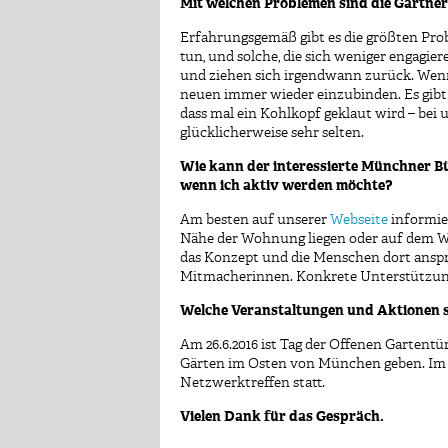
Mit welchen Problemen sind die Gärtner
Erfahrungsgemäß gibt es die größten Prob
tun, und solche, die sich weniger engagie
und ziehen sich irgendwann zurück. Wenn e
neuen immer wieder einzubinden. Es gibt 
dass mal ein Kohlkopf geklaut wird – bei un
glücklicherweise sehr selten.
Wie kann der interessierte Münchner B
wenn ich aktiv werden möchte?
Am besten auf unserer
Webseite
informier
Nähe der Wohnung liegen oder auf dem Weg
das Konzept und die Menschen dort anspr
Mitmacherinnen. Konkrete Unterstützung
Welche Veranstaltungen und Aktionen 
Am 26.6.2016 ist Tag der Offenen Gartentü
Gärten im Osten von München geben. Im S
Netzwerktreffen statt.
Vielen Dank für das Gespräch.