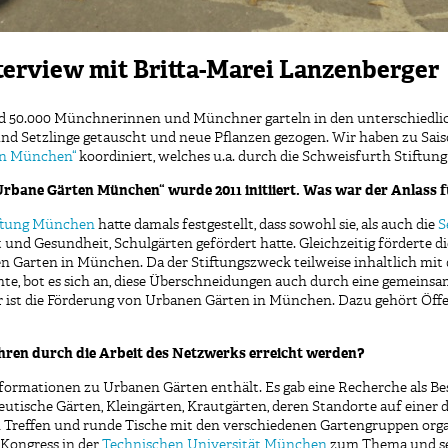
nterview mit Britta-Marei Lanzenberger
d 50.000 Münchnerinnen und Münchner garteln in den unterschiedlic
nd Setzlinge
getauscht und neue Pflanzen gezogen. Wir haben zu
Sai
en München
“
koordiniert
, welches
u.a.
durch die Schweisfurth Stiftung
rbane Gärten München“ wurde 2011 initiiert. Was war der Anlass f
ftung München
hatte damals festgestellt, dass sowohl sie, als auch die
S
nd Gesundheit, Schulgärten gefördert hatte. Gleichzeitig förderte d
en Garten in München. Da der Stiftungszweck teilweise inhaltlich mit
e, bot es sich an, diese Überschneidungen auch durch eine gemeins
t die Förderung von Urbanen Gärten in München. Dazu gehört Öffentl
hren durch die Arbeit des Netzwerks erreicht werden?
e Informationen zu Urbanen Gärten enthält. Es gab eine Recherche als
eutische Gärten, Kleingärten, Krautgärten, deren Standorte auf einer 
Treffen und runde Tische mit den verschiedenen Gartengruppen organi
 Kongress in der
Technischen Universität München
zum Thema und sei