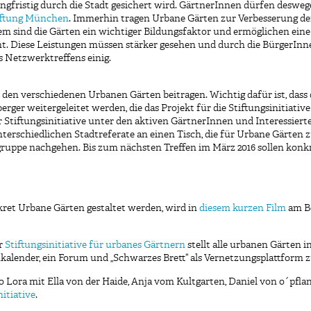
ristig durch die Stadt gesichert wird. GärtnerInnen dürfen deswegen 
iftung München
. Immerhin tragen Urbane Gärten zur Verbesserung der
sind die Gärten ein wichtiger Bildungsfaktor und ermöglichen eine po
t. Diese Leistungen müssen stärker gesehen und durch die BürgerInn
s Netzwerktreffens einig.
den verschiedenen Urbanen Gärten beitragen. Wichtig dafür ist, dass
erger weitergeleitet werden, die das Projekt für die Stiftungsinitiati
 Stiftungsinitiative unter den aktiven GärtnerInnen und Interessier
erschiedlichen Stadtreferate an einen Tisch, die für Urbane Gärten zu
ruppe nachgehen. Bis zum nächsten Treffen im März 2016 sollen konkr
et Urbane Gärten gestaltet werden, wird in
diesem kurzen Film
am Be
er
Stiftungsinitiative für urbanes Gärtnern
stellt alle urbanen Gärten
alender, ein Forum und „Schwarzes Brett“ als Vernetzungsplattform 
 Lora mit Ella von der Haide, Anja vom Kultgarten, Daniel von o´pflan
itiative
.