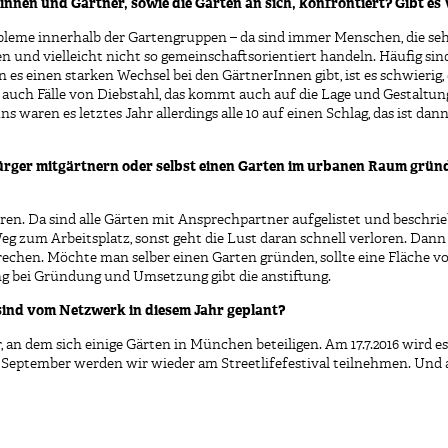
innen und Gärtner, sowie die Gärten an sich, konfrontiert? Gibt e
leme innerhalb der Gartengruppen – da sind immer Menschen, die sehr
ren und vielleicht nicht so gemeinschaftsorientiert handeln. Häufig s
s einen starken Wechsel bei den GärtnerInnen gibt, ist es schwierig,
auch Fälle von Diebstahl, das kommt auch auf die Lage und Gestaltu
s waren es letztes Jahr allerdings alle 10 auf einen Schlag, das ist dan
ürger mitgärtnern oder selbst einen Garten im urbanen Raum grü
en. Da sind alle Gärten mit Ansprechpartner aufgelistet und beschrieb
 zum Arbeitsplatz, sonst geht die Lust daran schnell verloren. Dann 
echen. Möchte man selber einen Garten gründen, sollte eine Fläche v
 bei Gründung und Umsetzung gibt die anstiftung.
sind vom Netzwerk in diesem Jahr geplant?
r, an dem sich einige Gärten in München beteiligen. Am 17.7.2016 wird 
eptember werden wir wieder am Streetlifefestival teilnehmen. Und a