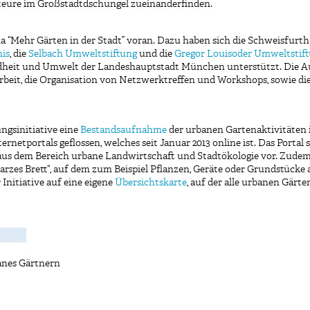
kteure im Großstadtdschungel zueinanderfinden.
a “Mehr Gärten in der Stadt” voran. Dazu haben sich die Schweisfurth 
mis
, die
Selbach Umweltstiftung
und die
Gregor Louisoder Umweltstif
dheit und Umwelt der Landeshauptstadt München unterstützt. Die Au
 Arbeit, die Organisation von Netzwerktreffen und Workshops, sowie d
ungsinitiative eine
Bestandsaufnahme
der urbanen Gartenaktivitäten
ernetportals geflossen, welches seit Januar 2013 online ist. Das Portal 
us dem Bereich urbane Landwirtschaft und Stadtökologie vor. Zudem
arzes Brett“, auf dem zum Beispiel Pflanzen, Geräte oder Grundstück
Initiative auf eine eigene
Übersichtskarte
, auf der alle urbanen Gär
banes Gärtnern