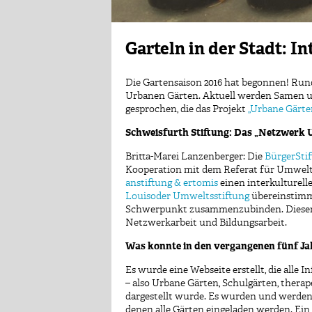
Garteln in der Stadt: I
Die Gartensaison 2016
hat begonnen
! Run
Urbanen Gärten. Aktuell werden Samen
u
gesprochen, die das Projekt
„
Urbane Gärt
Schweisfurth Stiftung: Das „Netzwerk U
Britta-Marei Lanzenberger: Die
BürgerSti
Kooperation mit dem Referat für Umwelt u
anstiftung & ertomis
einen interkulturell
Louisoder Umweltsstiftung
übereinstimmt
Schwerpunkt zusammenzubinden. Dieser is
Netzwerkarbeit und Bildungsarbeit.
Was konnte in den vergangenen fünf Ja
Es wurde eine Webseite erstellt, die all
– also Urbane Gärten, Schulgärten, therap
dargestellt wurde. Es wurden und werden 
denen alle Gärten eingeladen werden. Ein