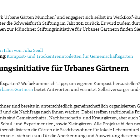
erk Urbane Gärten München“ und engagiert sich selbst im WerkBox³-Ku
unter die Schweisfurth Stiftung, im Jahr 2011 zurück. Es wird zudem d
n zur Münchner Stiftungsinitiative für Urbanes Gärtnern finden Sie
n Film von Julia Seidl
ung
:
Kompost- und Trockentrenntoiletten für Gemeinschaftsgärten
ungsinitiative für Urbanes Gärtnern
ftsgarten? Wo bekomme ich Tipps, um eigenen Kompost herzustellen?
 Urbanes Gärtnern
bietet Antworten und vernetzt Selbstversorger und
r sind bereits in unterschiedlich gemeinschaftlich organisierten 
oß und die Nachfrage nach ihnen wächst. Dabei treffen traditionelle F
s sind Gemeinschafts-, Nachbarschafts- und Krautgärten, aber auch I
hul- und Experimentier-, sowie Kleingärten. Alle Projekte bilden n
sensibilisieren die Gärten die Stadtbewohner für lokale Lebensmittel 
nern setzt sich seit 2011 für die Anerkennung und Ausweitung dieser 