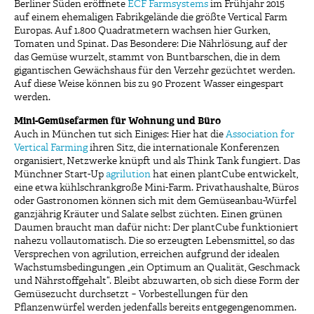
Berliner Süden eröffnete
ECF Farmsystems
im Frühjahr 2015
auf einem ehemaligen Fabrikgelände die größte Vertical Farm
Europas. Auf 1.800 Quadratmetern wachsen hier Gurken,
Tomaten und Spinat. Das Besondere: Die Nährlösung, auf der
das Gemüse wurzelt, stammt von Buntbarschen, die in dem
gigantischen Gewächshaus für den Verzehr gezüchtet werden.
Auf diese Weise können bis zu 90 Prozent Wasser eingespart
werden.
Mini-Gemüsefarmen für Wohnung und Büro
Auch in München tut sich Einiges: Hier hat die
Association for
Vertical Farming
ihren Sitz, die internationale Konferenzen
organisiert, Netzwerke knüpft und als Think Tank fungiert. Das
Münchner Start-Up
agrilution
hat einen plantCube entwickelt,
eine etwa kühlschrankgroße Mini-Farm. Privathaushalte, Büros
oder Gastronomen können sich mit dem Gemüseanbau-Würfel
ganzjährig Kräuter und Salate selbst züchten. Einen grünen
Daumen braucht man dafür nicht: Der plantCube funktioniert
nahezu vollautomatisch. Die so erzeugten Lebensmittel, so das
Versprechen von agrilution, erreichen aufgrund der idealen
Wachstumsbedingungen „ein Optimum an Qualität, Geschmack
und Nährstoffgehalt“. Bleibt abzuwarten, ob sich diese Form der
Gemüsezucht durchsetzt − Vorbestellungen für den
Pflanzenwürfel werden jedenfalls bereits entgegengenommen.