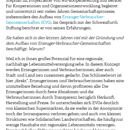
Stephan Illi, Projektleiter von wir-kooperieren.org und Berater
für Kooperationen und Organisationsentwicklung, begleitet
und unterstützt seit vielen Jahren Gemeinschaftsprozesse,
insbesondere den Aufbau von
Erzeuger-Verbraucher-
Genossenschaften (EVG)
. Im Gespräch mit der Schweisfurth
Stiftung berichtet er von seinen Erfahrungen.
Sie haben sich in den letzten Jahren viel mit der Gründung und
dem Aufbau von Erzeuger-Verbraucher-Gemeinschaften
beschäftigt. Warum?
Weil ich in ihnen großes Potenzial für eine regionale,
nachhaltige Lebensmittelversorgung sehe. In diesem Konzept
werden Erzeuger:innen und Verbraucher:innen, aber auch
Stadt und Land neu zusammen gedacht. Das Schlüsselwort ist
hier „direkt“. Erzeuger:innen und Verbraucher:innen haben eine
unmittelbare Beziehung und davon profitieren alle: Die
Erzeuger:innen durch feste Abnahmen und die
Verbraucher:innen durch Transparenz bezüglich Herkunft,
Herstellung und Preise. So unterscheiden sich EVGs deutlich
von klassischen Supermärkten, da sie weder in der Anonymität
noch der Intransparenz verloren gehen; und auch von kleinen
Strukturen wie Solidarischen Landwirtschaften, die häufig nur
wenige Haushalte mit regionalen Lebensmitteln versorgen.