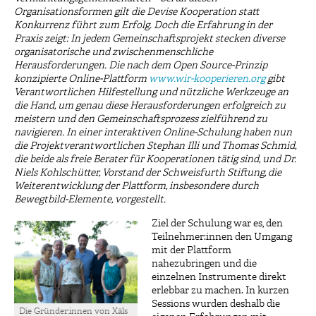
Organisationsformen gilt die Devise Kooperation statt
Konkurrenz führt zum Erfolg. Doch die Erfahrung in der
Praxis zeigt: In jedem Gemeinschaftsprojekt stecken diverse
organisatorische und zwischenmenschliche
Herausforderungen. Die nach dem Open Source-Prinzip
konzipierte Online-Plattform
www.wir-kooperieren.org
gibt
Verantwortlichen Hilfestellung und nützliche Werkzeuge an
die Hand, um genau diese Herausforderungen erfolgreich zu
meistern und den Gemeinschaftsprozess zielführend zu
navigieren. In einer interaktiven Online-Schulung haben nun
die Projektverantwortlichen Stephan Illi und Thomas Schmid,
die beide als freie Berater für Kooperationen tätig sind, und Dr.
Niels Kohlschütter, Vorstand der Schweisfurth Stiftu
ng, die
Weiterentwicklung der Plattform, insbesondere durch
Bewegtbild-Elemente, vorgestellt.
Ziel der Schulung war es, den
Teilnehmer:innen den Umgang
mit der Plattform
nahezubringen und die
einzelnen Instrumente direkt
erlebbar zu machen. In kurzen
Sessions wurden deshalb die
Die Gründer:innen von Xäls