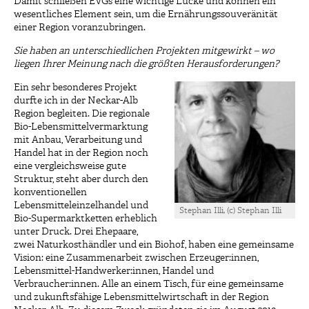
Damit schließen EVGs eine wichtige Lücke und können ein
wesentliches Element sein, um die Ernährungssouveränität
einer Region voranzubringen.
Sie haben an unterschiedlichen Projekten mitgewirkt – wo
liegen Ihrer Meinung nach die größten Herausforderungen?
Ein sehr besonderes Projekt
durfte ich in der Neckar-Alb
Region begleiten. Die regionale
Bio-Lebensmittelvermarktung
mit Anbau, Verarbeitung und
Handel hat in der Region noch
eine vergleichsweise gute
Struktur, steht aber durch den
konventionellen
Lebensmitteleinzelhandel und
Stephan Illi, (c) Stephan Illi
Bio-Supermarktketten erheblich
unter Druck. Drei Ehepaare,
zwei Naturkosthändler und ein Biohof, haben eine gemeinsame
Vision: eine Zusammenarbeit zwischen Erzeuger:innen,
Lebensmittel-Handwerker:innen, Handel und
Verbraucher:innen. Alle an einem Tisch, für eine gemeinsame
und zukunftsfähige Lebensmittelwirtschaft in der Region