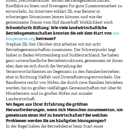
ihrem „Methodenkoffer“ lernen Betriebsgemeinschaften,
Konflikte zu lösen und Strategien für gute Zusammenarbeit zu
entwickeln. Im Interview erklärt Illi, was Berater in
schwierigen Situationen leisten können und wie der
gemeinsame Traum vom Hof dauerhaft Wirklichkeit wird.
Schweisfurth Stiftung: Wie viele landwirtschaftliche
Betriebsgemeinschaften konnten Sie seit dem Start von
wir-
kooperieren.org
betreuen?
Stephan Illi: Seit Oktober 2015 arbeiten wir mit acht
Betriebsgemeinschaften zusammen. Der Schwerpunkt liegt
bisher in Baden-Württemberg und Süddeutschland. Sie haben
ganz unterschiedliche Betriebsstrukturen, gemeinsam ist ihnen
aber, dass sie sich durch die Verteilung der
Verantwortlichkeiten im Gegensatz zu den Familienbetrieben
eher in Richtung Vielfalt und Diversifizierung entwickeln. Die
Bandbreite reicht von Höfen, die durch zwei Familien betrieben
werden, bis zu großen vielfältigen Gemeinschaften mit über 60
Mitarbeitern und zu großen Höfen mit sozialer
Landwirtschaft.
Wo liegen aus Ihrer Erfahrung die größten
Herausforderungen, wenn sich Menschen zusammentun, um
gemeinsam einen Hof zu bewirtschaften? Bei welchen
Problemen werden Sie am häufigsten hinzugezogen?
In der Regel haben die Betriebsleiter beim Start eines