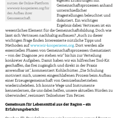
eigenen Erfahrungen mit
nutzen die Online-Plattform
Gemeinschaftsprozessen anhand
www.wir-kooperieren.org für
unterschiedlicher
den Aufbau ihrer
Fragestellungen beleuchtet und
Genossenschaft.
diskutiert. Ein wichtiges
Ergebnis dabei: Vertrauen ist ein
wesentliches Element für die Gemeinschaftsbildung. Doch wie
lässt sich Vertrauen nachhaltig aufbauen? „Auch zu dieser
wichtigen Frage finden Interessierte nützliche Tipps und
Methoden auf
www.wir-kooperieren.org
. Dort werden alle
essentiellen Phasen von Gemeinschaftsprozessen thematisiert
– von der Diagnose „wo stehen wir“ bis hin zur Verteilung
konkreter Aufgaben. Damit haben wir ein hilfreiches Tool-Kit
geschaffen, das frei zugänglich und direkt in der Praxis
anwendbar ist“, kommentiert Kohlschütter. „Die Schulung
motiviert mich, unseren eingeschlafenen Prozess beim Aufbau
einer Erzeugergemeinschaft von Gemüsebaubetrieben
wiederzubeleben. Ich konnte Wege und Instrumente
kennenlernen, die uns dabei helfen, unsere aktuellen Hürden zu
überwinden“, resümiert Teilnehmer Tim Fetzer.
Gemeinsam für Lebensmittel aus der Region – ein
Erfahrungsbericht