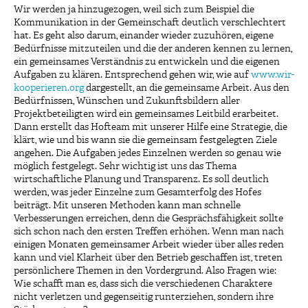
Wir werden ja hinzugezogen, weil sich zum Beispiel die
Kommunikation in der Gemeinschaft deutlich verschlechtert
hat. Es geht also darum, einander wieder zuzuhören, eigene
Bedürfnisse mitzuteilen und die der anderen kennen zu lernen,
ein gemeinsames Verständnis zu entwickeln und die eigenen
Aufgaben zu klären. Entsprechend gehen wir, wie auf
www.wir-
kooperieren.org
dargestellt, an die gemeinsame Arbeit. Aus den
Bedürfnissen, Wünschen und Zukunftsbildern aller
Projektbeteiligten wird ein gemeinsames Leitbild erarbeitet.
Dann erstellt das Hofteam mit unserer Hilfe eine Strategie, die
klärt, wie und bis wann sie die gemeinsam festgelegten Ziele
angehen. Die Aufgaben jedes Einzelnen werden so genau wie
möglich festgelegt. Sehr wichtig ist uns das Thema
wirtschaftliche Planung und Transparenz. Es soll deutlich
werden, was jeder Einzelne zum Gesamterfolg des Hofes
beiträgt. Mit unseren Methoden kann man schnelle
Verbesserungen erreichen, denn die Gesprächsfähigkeit sollte
sich schon nach den ersten Treffen erhöhen. Wenn man nach
einigen Monaten gemeinsamer Arbeit wieder über alles reden
kann und viel Klarheit über den Betrieb geschaffen ist, treten
persönlichere Themen in den Vordergrund. Also Fragen wie:
Wie schafft man es, dass sich die verschiedenen Charaktere
nicht verletzen und gegenseitig runterziehen, sondern ihre