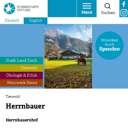
Menü
Suchen
Deutsch
English
Stadt Land Tisch
Tierwohl
Ökologie & Ethik
Netzwerk News
Tierwohl
Herrnbauer
Herrnbauernhof