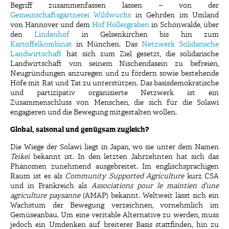
Begriff zusammenfassen lassen – von der
Gemeinschaftsgärtnerei Wildwuchs
in Gehrden im Umland
von Hannover und dem
Hof Hollergraben
in Schönwalde, über
den
Lindenhof
in Gelsenkirchen bis hin zum
Kartoffelkombinat
in München. Das
Netzwerk Solidarische
Landwirtschaft
hat sich zum Ziel gesetzt, die solidarische
Landwirtschaft von seinem Nischendasein zu befreien,
Neugründungen anzuregen und zu fördern sowie bestehende
Höfe mit Rat und Tat zu unterstützen. Das basisdemokratische
und partizipativ organisierte Netzwerk ist ein
Zusammenschluss von Menschen, die sich für die Solawi
engagieren und die Bewegung mitgestalten wollen.
Global, saisonal und genügsam zugleich?
Die Wiege der Solawi liegt in Japan, wo sie unter dem Namen
Teikei
bekannt ist. In den letzten Jahrzehnten hat sich das
Phänomen zunehmend ausgebreitet. Im englischsprachigen
Raum ist es als
Community Supported Agriculture
kurz CSA
und in Frankreich als
Associations pour le maintien d’une
agriculture paysanne
(AMAP) bekannt. Weltweit lässt sich ein
Wachstum der Bewegung verzeichnen, vornehmlich im
Gemüseanbau. Um eine veritable Alternative zu werden, muss
jedoch ein Umdenken auf breiterer Basis stattfinden, hin zu