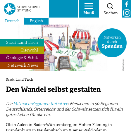
Menü
Suchen
Deutsch
English
Stadt Land Tisch
Tierwohl
Ökologie & Ethik
Netzwerk News
Stadt Land Tisch
Den Wandel selbst gestalten
Die
Mitmach-Regionen Initiative
: Menschen in 50 Regionen
Deutschlands, Österreichs und der Schweiz setzen sich für ein
gutes Leben für alle ein.
Ob in Aalen in Baden-Württemberg, im Hohen Fläming in
Brandenburg, in Neulengbach im Wiener Wald oder in