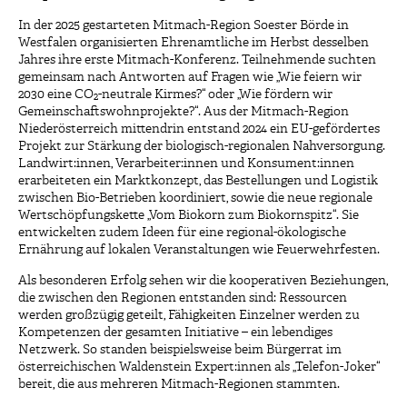
In der 2025 gestarteten Mitmach-Region Soester Börde in
Westfalen organisierten Ehrenamtliche im Herbst desselben
Jahres ihre erste Mitmach-Konferenz. Teilnehmende suchten
gemeinsam nach Antworten auf Fragen wie „Wie feiern wir
2030 eine CO
-neutrale Kirmes?“ oder „Wie fördern wir
2
Gemeinschaftswohnprojekte?“. Aus der Mitmach-Region
Niederösterreich mittendrin entstand 2024 ein EU-gefördertes
Projekt zur Stärkung der biologisch-regionalen Nahversorgung.
Landwirt:innen, Verarbeiter:innen und Konsument:innen
erarbeiteten ein Marktkonzept, das Bestellungen und Logistik
zwischen Bio-Betrieben koordiniert, sowie die neue regionale
Wertschöpfungskette „Vom Biokorn zum Biokornspitz“. Sie
entwickelten zudem Ideen für eine regional-ökologische
Ernährung auf lokalen Veranstaltungen wie Feuerwehrfesten.
Als besonderen Erfolg sehen wir die kooperativen Beziehungen,
die zwischen den Regionen entstanden sind: Ressourcen
werden großzügig geteilt, Fähigkeiten Einzelner werden zu
Kompetenzen der gesamten Initiative – ein lebendiges
Netzwerk. So standen beispielsweise beim Bürgerrat im
österreichischen Waldenstein Expert:innen als „Telefon-Joker“
bereit, die aus mehreren Mitmach-Regionen stammten.