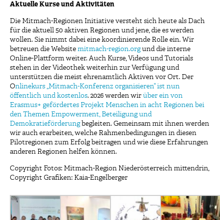
Aktuelle Kurse und Aktivitäten
Die Mitmach-Regionen Initiative versteht sich heute als Dach
für die aktuell 50 aktiven Regionen und jene, die es werden
wollen. Sie nimmt dabei eine koordinierende Rolle ein. Wir
betreuen die Website
mitmach-region.org
und die interne
Online-Plattform weiter. Auch Kurse, Videos und Tutorials
stehen in der Videothek weiterhin zur Verfügung und
unterstützen die meist ehrenamtlich Aktiven vor Ort. Der
O
nlinekurs „Mitmach-Konferenz organisieren“ ist nun
öffentlich und kostenlos
. 2026 werden wir
über ein von
Erasmus+ gefördertes Projekt Menschen in acht Regionen bei
den Themen Empowerment, Beteiligung und
Demokratieförderung
begleiten. Gemeinsam mit ihnen werden
wir auch erarbeiten, welche Rahmenbedingungen in diesen
Pilotregionen zum Erfolg beitragen und wie diese Erfahrungen
anderen Regionen helfen können.
Copyright Fotos: Mitmach-Region Niederösterreich mittendrin,
Copyright Grafiken: Kaia-Engelberger