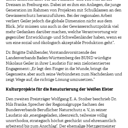
Dreisam in Freiburg ein. Dabei ist es ihm ein Anliegen, die junge
Generation im Rahmen von Projekten mit Schulklassen an den
Gewässerschutz heranzuführen. Bei der regionalen Arbeit
verliert Geiler jedoch die globale Dimension nicht aus dem
Blick. „Wir müssen uns auch in der Gewässerschutzpolitik viel
mehr Gedanken darüber machen, welche Verantwortung wir
gegenüber Entwicklungs- und Schwellenländer haben, wenn es
um eine sozial und ökologisch akzeptable Produktion geht“.
Dr. Brigitte Dahlbender, Vorstandsvorsitzende des
Landesverbands Baden-Württemberg des BUND würdigte
Nikolaus Geiler in ihrer Laudatio für sein zielorientiertes
Engagement: „Er legt den Finger in die Wunde, bringt die
Gegenseite, aber auch seine Verbündeten zum Nachdenken und
zeigt Wege auf, die richtige Lösung umzusetzen.“
Kulturprojekte für die Renaturierung der Weißen Elster
Den zweiten Preisträger Wolfgang E. A. Stoiber beschrieb Dr.
Nils Franke, Sprecher der Regionalgruppe Sachsen des
Bundesverbands Beruflicher Naturschutz e. V., in seiner
Laudatio als „energiegeladen, ideenreich, teilweise völlig
unorthodox, strategisch höchst geschickt und ehrenamtlich
arbeitend bis zum Anschlag“. Der ehemalige Metzgermeister