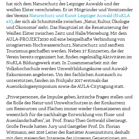
hat sich dem Naturschutz des Leipziger Auwalds und der
weißen Elster verschrieben. Er ist Mitgründer und Vorsitzender
des Vereins
Naturschutz und Kunst Leipziger Auwald (NuKLA
e.V.)
, der sich als Schnittstelle zwischen „Natur, Kultur, Ökologie
und Ökonomie“ sieht. Das Hauptziel ist die Renaturierung der
Weißen Elster zwischen Zeitz und Halle/Merseburg. Mit dem
AULA-PROJEKT2030 soll eine beispielhafte Verbindung von
integriertem Hochwasserschutz, Naturschutz und sanftem
Tourismus geschaffen werden. Neben 37 Konzerten, die der
Verein bereits organisiert hat, finden regelmäßig Aktivitäten im
NuKLA Bildungswerk statt. In Zusammenarbeit mit der
Volkshochschule werden Umweltbildungskurse und Auwald-
Exkursionen angeboten. Um den fachlichen Austausch zu
unterstützen, fanden im Frühjahr 2017 erstmals das
Auenökologiesymposium sowie die AULA-Citytagung statt.
„Privatpersonen, die Impulse geben, kritische Fragen stellen und
die Rolle des Natur-und Umweltschutzes in der Konkurrenz
um Ressourcen und Flächen immer wieder thematisieren sind
wesentlich für die nachhaltige Entwicklung von Fluss- und
Auenlandschaften“, ist Prof. Franz-Theo Gottwald überzeugt.
Große Freude hatten Jury und Gastgeber Prof. Dr. Florian
Wittmann, seit 2016 Leiter des Rastätter Aueninstituts, deshalb
mit dem steigenden Interesse der jüngeren Generationen am