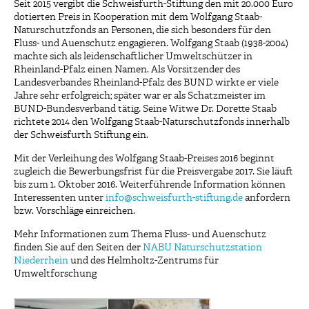
Seit 2015 vergibt die Schweisfurth-Stiftung den mit 20.000 Euro
dotierten Preis in Kooperation mit dem Wolfgang Staab-
Naturschutzfonds an Personen, die sich besonders für den
Fluss- und Auenschutz engagieren. Wolfgang Staab (1938-2004)
machte sich als leidenschaftlicher Umweltschützer in
Rheinland-Pfalz einen Namen. Als Vorsitzender des
Landesverbandes Rheinland-Pfalz des BUND wirkte er viele
Jahre sehr erfolgreich; später war er als Schatzmeister im
BUND-Bundesverband tätig. Seine Witwe Dr. Dorette Staab
richtete 2014 den Wolfgang Staab-Naturschutzfonds innerhalb
der Schweisfurth Stiftung ein.
Mit der Verleihung des Wolfgang Staab-Preises 2016 beginnt
zugleich die Bewerbungsfrist für die Preisvergabe 2017. Sie läuft
bis zum 1. Oktober 2016. Weiterführende Information können
Interessenten unter
info@schweisfurth-stiftung.de
anfordern
bzw. Vorschläge einreichen.
Mehr Informationen zum Thema Fluss- und Auenschutz
finden Sie auf den Seiten der
NABU Naturschutzstation
Niederrhein
und des Helmholtz-Zentrums für
Umweltforschung