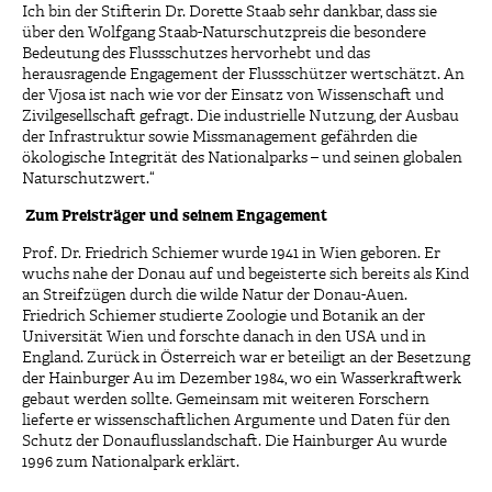
Ich bin der Stifterin Dr. Dorette Staab sehr dankbar, dass sie
über den Wolfgang Staab-Naturschutzpreis die besondere
Bedeutung des Flussschutzes hervorhebt und das
herausragende Engagement der Flussschützer wertschätzt. An
der Vjosa ist nach wie vor der Einsatz von Wissenschaft und
Zivilgesellschaft gefragt. Die industrielle Nutzung, der Ausbau
der Infrastruktur sowie Missmanagement gefährden die
ökologische Integrität des Nationalparks – und seinen globalen
Naturschutzwert.“
Zum Preisträger und seinem Engagement
Prof. Dr. Friedrich Schiemer wurde 1941 in Wien geboren. Er
wuchs nahe der Donau auf und begeisterte sich bereits als Kind
an Streifzügen durch die wilde Natur der Donau-Auen.
Friedrich Schiemer studierte Zoologie und Botanik an der
Universität Wien und forschte danach in den USA und in
England. Zurück in Österreich war er beteiligt an der Besetzung
der Hainburger Au im Dezember 1984, wo ein Wasserkraftwerk
gebaut werden sollte. Gemeinsam mit weiteren Forschern
lieferte er wissenschaftlichen Argumente und Daten für den
Schutz der Donauflusslandschaft. Die Hainburger Au wurde
1996 zum Nationalpark erklärt.