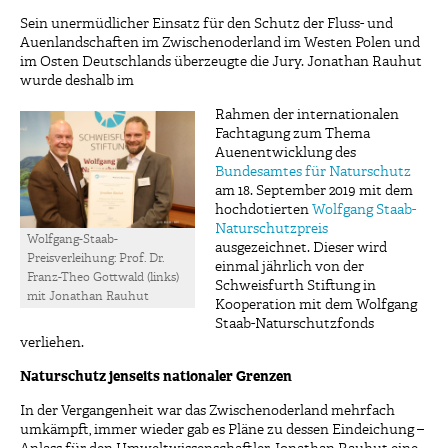
Sein unermüdlicher Einsatz für den Schutz der Fluss- und
Auenlandschaften im Zwischenoderland im Westen Polen und
im Osten Deutschlands überzeugte die Jury. Jonathan Rauhut
wurde deshalb im
Rahmen der internationalen
Fachtagung zum Thema
Auenentwicklung des
Bundesamtes für Naturschutz
am 18. September 2019 mit dem
hochdotierten
Wolfgang Staab-
Naturschutzpreis
Wolfgang-Staab-
ausgezeichnet. Dieser wird
Preisverleihung: Prof. Dr.
einmal jährlich von der
Franz-Theo Gottwald (links)
Schweisfurth Stiftung in
mit Jonathan Rauhut
Kooperation mit dem Wolfgang
Staab-Naturschutzfonds
verliehen.
Naturschutz jenseits nationaler Grenzen
In der Vergangenheit war das Zwischenoderland mehrfach
umkämpft, immer wieder gab es Pläne zu dessen Eindeichung –