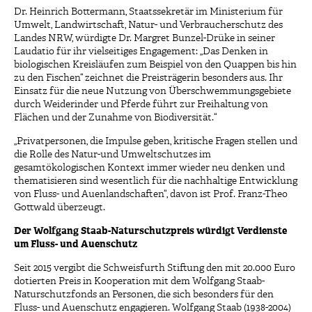
Dr. Heinrich Bottermann, Staatssekretär im Ministerium für
Umwelt, Landwirtschaft, Natur- und Verbraucherschutz des
Landes NRW, würdigte Dr. Margret Bunzel-Drüke in seiner
Laudatio für ihr vielseitiges Engagement: „Das Denken in
biologischen Kreisläufen zum Beispiel von den Quappen bis hin
zu den Fischen“ zeichnet die Preisträgerin besonders aus. Ihr
Einsatz für die neue Nutzung von Überschwemmungsgebiete
durch Weiderinder und Pferde führt zur Freihaltung von
Flächen und der Zunahme von Biodiversität.“
„Privatpersonen, die Impulse geben, kritische Fragen stellen und
die Rolle des Natur-und Umweltschutzes im
gesamtökologischen Kontext immer wieder neu denken und
thematisieren sind wesentlich für die nachhaltige Entwicklung
von Fluss- und Auenlandschaften“, davon ist Prof. Franz-Theo
Gottwald überzeugt.
Der Wolfgang Staab-Naturschutzpreis würdigt Verdienste
um Fluss- und Auenschutz
Seit 2015 vergibt die Schweisfurth Stiftung den mit 20.000 Euro
dotierten Preis in Kooperation mit dem Wolfgang Staab-
Naturschutzfonds an Personen, die sich besonders für den
Fluss- und Auenschutz engagieren. Wolfgang Staab (1938-2004)