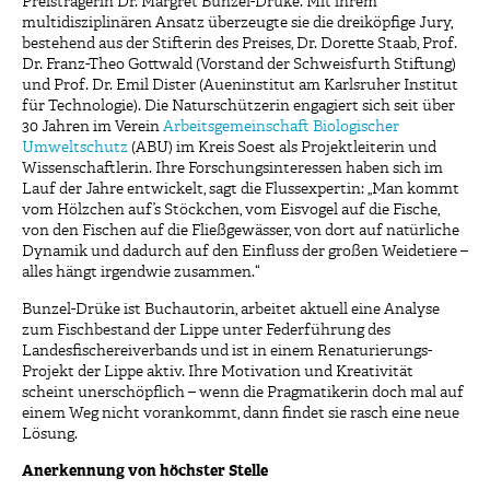
Preisträgerin Dr. Margret Bunzel-Drüke. Mit ihrem
multidisziplinären Ansatz überzeugte sie die dreiköpfige Jury,
bestehend aus der Stifterin des Preises, Dr. Dorette Staab, Prof.
Dr. Franz-Theo Gottwald (Vorstand der Schweisfurth Stiftung)
und Prof. Dr. Emil Dister (Aueninstitut am Karlsruher Institut
für Technologie). Die Naturschützerin engagiert sich seit über
30 Jahren im Verein
Arbeitsgemeinschaft Biologischer
Umweltschutz
(ABU) im Kreis Soest als Projektleiterin und
Wissenschaftlerin. Ihre Forschungsinteressen haben sich im
Lauf der Jahre entwickelt, sagt die Flussexpertin: „Man kommt
vom Hölzchen auf’s Stöckchen, vom Eisvogel auf die Fische,
von den Fischen auf die Fließgewässer, von dort auf natürliche
Dynamik und dadurch auf den Einfluss der großen Weidetiere –
alles hängt irgendwie zusammen.“
Bunzel-Drüke ist Buchautorin, arbeitet aktuell eine Analyse
zum Fischbestand der Lippe unter Federführung des
Landesfischereiverbands und ist in einem Renaturierungs-
Projekt der Lippe aktiv. Ihre Motivation und Kreativität
scheint unerschöpflich – wenn die Pragmatikerin doch mal auf
einem Weg nicht vorankommt, dann findet sie rasch eine neue
Lösung.
Anerkennung von höchster Stelle