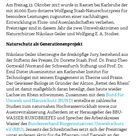
Am Freitag, 13. Oktober 2017, wurde in Rastatt bei Karlsruhe der
mit 20.000 Euro dotierte Wolfgang Staab-Naturschutzpreis für
besondere Leistungen zugunsten einer nachhaltigen
Entwicklung in Fluss- und Auenlandschaften verliehen.
Preisträger sind in diesem Jahr die zwei Umweltaktivisten und
Naturschützer Nikolaus Geiler und Wolfgang E. A. Stoiber.
Naturschutz als Generationenprojekt
Nikolaus Geiler überzeugte die dreiköpfige Jury, bestehend aus
der Stifterin des Preises, Dr. Dorette Staab, Prof. Dr. Franz-Theo
Gottwald (Vorstand der Schweisfurth Stiftung) und Prof. Dr.
Emil Dister (Aueninstitut am Karlsruher Institut für
Technologie) mit seinem Engagement in Theorie und Praxis.
Der Gewässer-Biologe ist Gründer der Aktion „Rettet den Rhein“
und ist damit maßgeblich daran beteiligt, dass heute wieder
Lachse im Rhein schwimmen. Zusammen mit dem
Bund für
Umwelt und Naturschutz (BUND)
erstellte er zahlreiche
Studien zum naturnahen Hochwasserrückhalt sowie zur
Auenrevitalisierung. Außerdem ist er Herausgeber des BBU-
WASSER-RUNDBRIEFES und Sprecher des Arbeitskreises
Wasser des
Bundesverband Bürgerinitiativen Umweltschutz
e.V. (BBU)
. Jenseits des Schreibtisches setzt sich der Preisträger
unter anderem aktiv für die Pflanzen- und Tierwelt an der