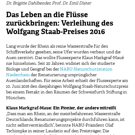
Dr. Brigitte Dahlbender, Prof. Dr. Emil Dister
Das Leben an die Flüsse
zurückbringen: Verleihung des
Wolfgang Staab-Preises 2016
Lang wurde der Rhein als reine Wasserstraße für den
Schiffsverkehr gesehen, seine Ufer wurden verbaut und die
Auen zerstört. Das wollte Flussexperte Klaus Markgraf-Maué
nie hinnehmen. Seit 20 Jahren widmet sich der studierte
Biologe und Geograf bei der
NABU-Naturschutzstation
Niederrhein
der Renaturierung ursprünglicher
Auenlandschaften. Für seine Arbeit erhielt der Flussexperte am
10. Juni 2016 den diesjährigen Wolfgang Staab-Naturschutzpreis
bei einem Festakt in den Räumen der Schweisfurth Stiftung in
München.
Klaus Markgraf-Maue: Ein Pionier, der andere mitreißt
„Dass man am Rhein, an der meistbefahrenen Wasserstraße
Deutschlands, Renaturierungsprojekte durchführen kann, ist
nicht selbstverständlich“, betonte NABU-Präsident Olaf
Tschimpke in seiner Laudatio auf den Preisträger. Die