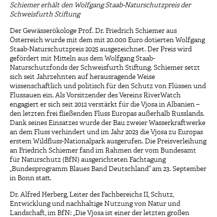
Schiemer erhält den Wolfgang Staab-Naturschutzpreis der
Schweisfurth Stiftung
Der Gewässerökologe Prof. Dr. Friedrich Schiemer aus
Österreich wurde mit dem mit 20.000 Euro dotierten Wolfgang
Staab-Naturschutzpreis 2025 ausgezeichnet. Der Preis wird
gefördert mit Mitteln aus dem Wolfgang Staab-
Naturschutzfonds der Schweisfurth Stiftung. Schiemer setzt
sich seit Jahrzehnten auf herausragende Weise
wissenschaftlich und politisch für den Schutz von Flüssen und
Flussauen ein. Als Vorsitzender des Vereins RiverWatch
engagiert er sich seit 2012 verstärkt für die Vjosa in Albanien –
den letzten frei fließenden Fluss Europas außerhalb Russlands.
Dank seines Einsatzes wurde der Bau zweier Wasserkraftwerke
an dem Fluss verhindert und im Jahr 2023 die Vjosa zu Europas
erstem Wildfluss-Nationalpark ausgerufen. Die Preisverleihung
an Friedrich Schiemer fand im Rahmen der vom Bundesamt
für Naturschutz (BfN) ausgerichteten Fachtagung
„Bundesprogramm Blaues Band Deutschland“ am 23. September
in Bonn statt.
Dr. Alfred Herberg, Leiter des Fachbereichs II, Schutz,
Entwicklung und nachhaltige Nutzung von Natur und
Landschaft, im BfN: „Die Vjosa ist einer der letzten großen