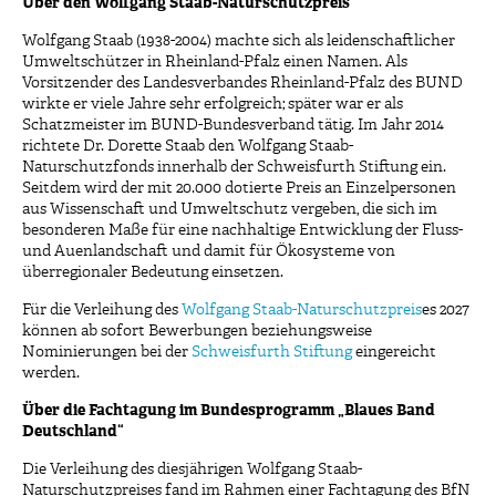
Über den Wolfgang Staab-Naturschutzpreis
Wolfgang Staab (1938-2004) machte sich als leidenschaftlicher
Umweltschützer in Rheinland-Pfalz einen Namen. Als
Vorsitzender des Landesverbandes Rheinland-Pfalz des BUND
wirkte er viele Jahre sehr erfolgreich; später war er als
Schatzmeister im BUND-Bundesverband tätig. Im Jahr 2014
richtete Dr. Dorette Staab den Wolfgang Staab-
Naturschutzfonds innerhalb der Schweisfurth Stiftung ein.
Seitdem wird der mit 20.000 dotierte Preis an Einzelpersonen
aus Wissenschaft und Umweltschutz vergeben, die sich im
besonderen Maße für eine nachhaltige Entwicklung der Fluss-
und Auenlandschaft und damit für Ökosysteme von
überregionaler Bedeutung einsetzen.
Für die Verleihung des
Wolfgang Staab-Naturschutzpreis
es 2027
können ab sofort Bewerbungen beziehungsweise
Nominierungen bei der
Schweisfurth Stiftung
eingereicht
werden.
Über die Fachtagung im Bundesprogramm „Blaues Band
Deutschland“
Die Verleihung des diesjährigen Wolfgang Staab-
Naturschutzpreises fand im Rahmen einer Fachtagung des BfN