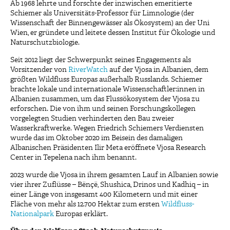
Ab 1968 lehrte und forschte der inzwischen emeritierte
Schiemer als Universitäts-Professor für Limnologie (der
Wissenschaft der Binnengewässer als Ökosystem) an der Uni
Wien, er gründete und leitete dessen Institut für Ökologie und
Naturschutzbiologie.
Seit 2012 liegt der Schwerpunkt seines Engagements als
Vorsitzender von
RiverWatch
auf der Vjosa in Albanien, dem
größten Wildfluss Europas außerhalb Russlands. Schiemer
brachte lokale und internationale Wissenschaftler:innen in
Albanien zusammen, um das Flussökosystem der Vjosa zu
erforschen. Die von ihm und seinen Forschungskollegen
vorgelegten Studien verhinderten den Bau zweier
Wasserkraftwerke. Wegen Friedrich Schiemers Verdiensten
wurde das im Oktober 2020 im Beisein des damaligen
Albanischen Präsidenten Ilir Meta eröffnete Vjosa Research
Center in Tepelena nach ihm benannt.
2023 wurde die Vjosa in ihrem gesamten Lauf in Albanien sowie
vier ihrer Zuflüsse – Bënçë, Shushica, Drinos und Kadhiq – in
einer Länge von insgesamt 400 Kilometern und mit einer
Fläche von mehr als 12.700 Hektar zum ersten
Wildfluss-
Nationalpark
Europas erklärt.