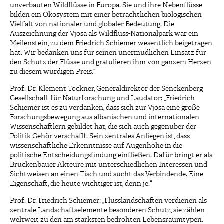
unverbauten Wildflüsse in Europa. Sie und ihre Nebenflüsse
bilden ein Ökosystem mit einer beträchtlichen biologischen
Vielfalt von nationaler und globaler Bedeutung. Die
Auszeichnung der Vjosa als Wildfluss-Nationalpark war ein
Meilenstein, zu dem Friedrich Schiemer wesentlich beigetragen
hat. Wir bedanken uns für seinen unermüdlichen Einsatz für
den Schutz der Flüsse und gratulieren ihm von ganzem Herzen
zu diesem würdigen Preis.“
Prof. Dr. Klement Tockner, Generaldirektor der Senckenberg
Gesellschaft für Naturforschung und Laudator: „Friedrich
Schiemer ist es zu verdanken, dass sich zur Vjosa eine große
Forschungsbewegung aus albanischen und internationalen
Wissenschaftlern gebildet hat, die sich auch gegenüber der
Politik Gehör verschafft. Sein zentrales Anliegen ist, dass
wissenschaftliche Erkenntnisse auf Augenhöhe in die
politische Entscheidungsfindung einfließen. Dafür bringt er als
Brückenbauer Akteure mit unterschiedlichen Interessen und
Sichtweisen an einen Tisch und sucht das Verbindende. Eine
Eigenschaft, die heute wichtiger ist, denn je.“
Prof. Dr. Friedrich Schiemer: „Flusslandschaften verdienen als
zentrale Landschaftselemente besonderen Schutz, sie zählen
weltweit zu den am stärksten bedrohten Lebensraumtypen.