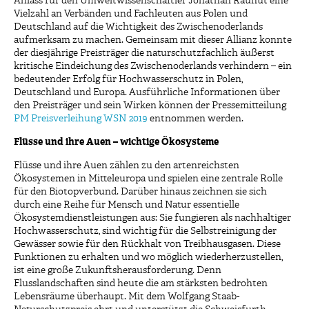
Anlass für den Umweltwissenschaftler Jonathan Rauhut eine
Vielzahl an Verbänden und Fachleuten aus Polen und
Deutschland auf die Wichtigkeit des Zwischenoderlands
aufmerksam zu machen. Gemeinsam mit dieser Allianz konnte
der diesjährige Preisträger die naturschutzfachlich äußerst
kritische Eindeichung des Zwischenoderlands verhindern – ein
bedeutender Erfolg für Hochwasserschutz in Polen,
Deutschland und Europa. Ausführliche Informationen über
den Preisträger und sein Wirken können der Pressemitteilung
PM Preisverleihung WSN 2019
entnommen werden.
Flüsse und ihre Auen – wichtige Ökosysteme
Flüsse und ihre Auen zählen zu den artenreichsten
Ökosystemen in Mitteleuropa und spielen eine zentrale Rolle
für den Biotopverbund. Darüber hinaus zeichnen sie sich
durch eine Reihe für Mensch und Natur essentielle
Ökosystemdienstleistungen aus: Sie fungieren als nachhaltiger
Hochwasserschutz, sind wichtig für die Selbstreinigung der
Gewässer sowie für den Rückhalt von Treibhausgasen. Diese
Funktionen zu erhalten und wo möglich wiederherzustellen,
ist eine große Zukunftsherausforderung. Denn
Flusslandschaften sind heute die am stärksten bedrohten
Lebensräume überhaupt. Mit dem Wolfgang Staab-