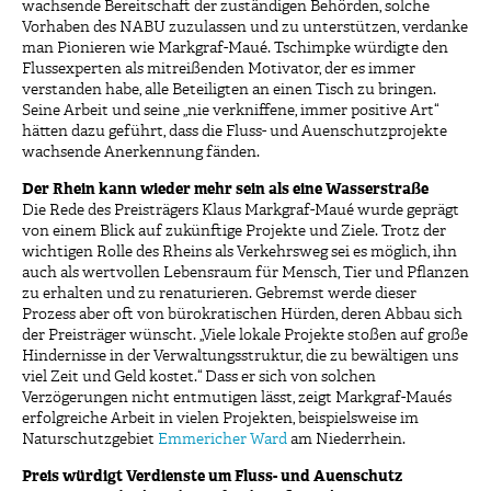
wachsende Bereitschaft der zuständigen Behörden, solche
Vorhaben des NABU zuzulassen und zu unterstützen, verdanke
man Pionieren wie Markgraf-Maué. Tschimpke würdigte den
Flussexperten als mitreißenden Motivator, der es immer
verstanden habe, alle Beteiligten an einen Tisch zu bringen.
Seine Arbeit und seine „nie verkniffene, immer positive Art“
hätten dazu geführt, dass die Fluss- und Auenschutzprojekte
wachsende Anerkennung fänden.
Der Rhein kann wieder mehr sein als eine Wasserstraße
Die Rede des Preisträgers Klaus Markgraf-Maué wurde geprägt
von einem Blick auf zukünftige Projekte und Ziele. Trotz der
wichtigen Rolle des Rheins als Verkehrsweg sei es möglich, ihn
auch als wertvollen Lebensraum für Mensch, Tier und Pflanzen
zu erhalten und zu renaturieren. Gebremst werde dieser
Prozess aber oft von bürokratischen Hürden, deren Abbau sich
der Preisträger wünscht. „Viele lokale Projekte stoßen auf große
Hindernisse in der Verwaltungsstruktur, die zu bewältigen uns
viel Zeit und Geld kostet.“ Dass er sich von solchen
Verzögerungen nicht entmutigen lässt, zeigt Markgraf-Maués
erfolgreiche Arbeit in vielen Projekten, beispielsweise im
Naturschutzgebiet
Emmericher Ward
am Niederrhein.
Preis würdigt Verdienste um Fluss- und Auenschutz