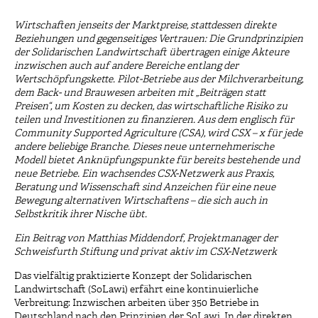
Wirtschaften jenseits der Marktpreise, stattdessen direkte
Beziehungen und gegenseitiges Vertrauen: Die Grundprinzipien
der Solidarischen Landwirtschaft übertragen einige Akteure
inzwischen auch auf andere Bereiche entlang der
Wertschöpfungskette. Pilot-Betriebe aus der Milchverarbeitung,
dem Back- und Brauwesen arbeiten mit „Beiträgen statt
Preisen“, um Kosten zu decken, das wirtschaftliche Risiko zu
teilen und Investitionen zu finanzieren. Aus dem englisch für
Community Supported Agriculture (CSA), wird CSX – x für jede
andere beliebige Branche. Dieses neue unternehmerische
Modell bietet Anknüpfungspunkte für bereits bestehende und
neue Betriebe. Ein wachsendes CSX-Netzwerk aus Praxis,
Beratung und Wissenschaft sind Anzeichen für eine neue
Bewegung alternativen Wirtschaftens – die sich auch in
Selbstkritik ihrer Nische übt.
Ein Beitrag von Matthias Middendorf, Projektmanager der
Schweisfurth Stiftung und privat aktiv im CSX-Netzwerk
Das vielfältig praktizierte Konzept der Solidarischen
Landwirtschaft (SoLawi) erfährt eine kontinuierliche
Verbreitung: Inzwischen arbeiten über 350 Betriebe in
Deutschland nach den Prinzipien der SoLawi. In der direkten,