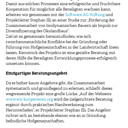
Damit aus solchen Prozessen eine erfolgreiche und fruchtbare
Kooperation für möglichst alle Beteiligten wachsen kann,
arbeiten wir gemeinsam mit der
Software AG Stiftung
und
Projektleiter Stephan Illi an einer Studie zur „Förderung der
Zusammenarbeit von biodynamischen Bauern als Impuls zur
Diversifizierung des Ökolandbaus“.
Ziel ist es, gemeinsam herauszufinden, wie sich
zwischenmenschliche Konflikte bei der Gründung oder
Führung von Hofgemeinschaften in der Landwirtschaft lösen
lassen. Kernstück des Projekts ist eine gezielte Beratung, mit
deren Hilfe die Beteiligten Entwicklungsprozesse erfolgreich
umsetzen können.
Einzigartiges Beratungsangebot
Da es bisher kaum Angebote gibt, die Zusammenarbeit
systematisch und grundlegend zu erlernen, schließt dieses
wegweisende Projekt eine große Lücke. „Auf der Webseite
www.wir-kooperieren.org
wird die zielgerichtete Beratung
ergänzt durch praktisches Handwerkszeug zum
Herunterladen“, so Projektleiter Stephan Illi. Das Angebot
richtet sich an bestehende ebenso wie an in Gründung
befindliche Hofgemeinschaften.