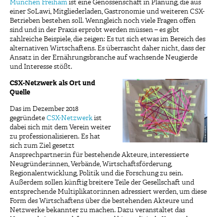
München Freiham
ist eine Genossenschaft in Planung, die aus
einer SoLawi, Mitgliederladen, Gastronomie und weiteren CSX-
Betrieben bestehen soll. Wenngleich noch viele Fragen offen
sind und in der Praxis erprobt werden müssen – es gibt
zahlreiche Beispiele, die zeigen: Es tut sich etwas im Bereich des
alternativen Wirtschaftens. Es überrascht daher nicht, dass der
Ansatz in der Ernährungsbranche auf wachsende Neugierde
und Interesse stößt.
CSX-Netzwerk als Ort und
Quelle
Das im Dezember 2018
gegründete
CSX-Netzwerk
ist
dabei sich mit dem Verein weiter
zu professionalisieren. Es hat
sich zum Ziel gesetzt
Ansprechpartner:in für bestehende Akteure, interessierte
Neugründer:innen, Verbände, Wirtschaftsförderung,
Regionalentwicklung, Politik und die Forschung zu sein.
Außerdem sollen künftig breitere Teile der Gesellschaft und
entsprechende Multiplikator:innen adressiert werden, um diese
Form des Wirtschaftens über die bestehenden Akteure und
Netzwerke bekannter zu machen. Dazu veranstaltet das