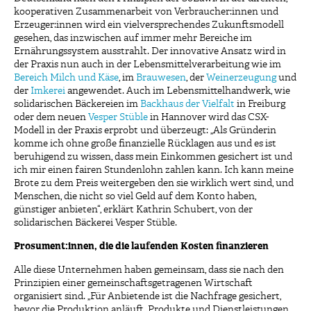
kooperativen Zusammenarbeit von Verbraucher:innen und
Erzeuger:innen wird ein vielversprechendes Zukunftsmodell
gesehen, das inzwischen auf immer mehr Bereiche im
Ernährungssystem ausstrahlt. Der innovative Ansatz wird in
der Praxis nun auch in der Lebensmittelverarbeitung wie im
Bereich Milch und Käse
, im
Brauwesen
, der
Weinerzeugung
und
der
Imkerei
angewendet. Auch im Lebensmittelhandwerk, wie
solidarischen Bäckereien im
Backhaus der Vielfalt
in Freiburg
oder dem neuen
Vesper Stüble
in Hannover wird das CSX-
Modell in der Praxis erprobt und überzeugt: „Als Gründerin
komme ich ohne große finanzielle Rücklagen aus und es ist
beruhigend zu wissen, dass mein Einkommen gesichert ist und
ich mir einen fairen Stundenlohn zahlen kann. Ich kann meine
Brote zu dem Preis weitergeben den sie wirklich wert sind, und
Menschen, die nicht so viel Geld auf dem Konto haben,
günstiger anbieten“, erklärt Kathrin Schubert, von der
solidarischen Bäckerei Vesper Stüble.
Prosument:innen, die die laufenden Kosten finanzieren
Alle diese Unternehmen haben gemeinsam, dass sie nach den
Prinzipien einer gemeinschaftsgetragenen Wirtschaft
organisiert sind. „Für Anbietende ist die Nachfrage gesichert,
bevor die Produktion anläuft. Produkte und Dienstleistungen