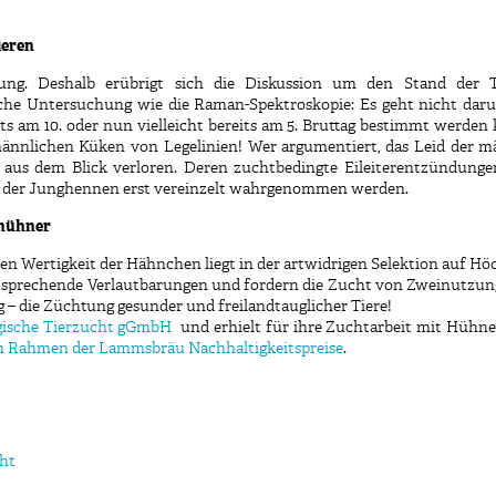
ieren
sung. Deshalb erübrigt sich die Diskussion um den Stand der
e Untersuchung wie die Raman-Spektroskopie: Es geht nicht darum,
ts am 10. oder nun vielleicht bereits am 5. Bruttag bestimmt werden 
 männlichen Küken von Legelinien! Wer argumentiert, das Leid der 
aus dem Blick verloren. Deren zuchtbedingte Eileiterentzündungen
he der Junghennen erst vereinzelt wahrgenommen werden.
shühner
 Wertigkeit der Hähnchen liegt in der artwidrigen Selektion auf Höc
ntsprechende Verlautbarungen und fordern die Zucht von Zweinutzu
g – die Züchtung gesunder und freilandtauglicher Tiere!
gische Tierzucht gGmbH
und erhielt für ihre Zuchtarbeit mit Hühne
im Rahmen der Lammsbräu Nachhaltigkeitspreise
.
ht