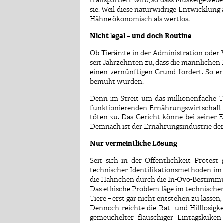
transportiert wird, so dass Muskelgewebe
sie. Weil diese naturwidrige Entwicklung 
Hähne ökonomisch als wertlos.
Nicht legal – und doch Routine
Ob Tierärzte in der Administration oder
seit Jahrzehnten zu, dass die männlichen
einen vernünftigen Grund fordert. So erw
bemüht wurden.
Denn im Streit um das millionenfache T
funktionierenden Ernährungswirtschaft 
töten zu. Das Gericht könne bei seiner E
Demnach ist der Ernährungsindustrie de
Nur vermeintliche Lösung
Seit sich in der Öffentlichkeit Prote
technischer Identifikationsmethoden im 
die Hähnchen durch die In-Ovo-Bestimmun
Das ethische Problem läge im technischen 
Tiere – erst gar nicht entstehen zu lassen,
Dennoch reichte die Rat- und Hilflosigk
gemeuchelter flauschiger Eintagsküken