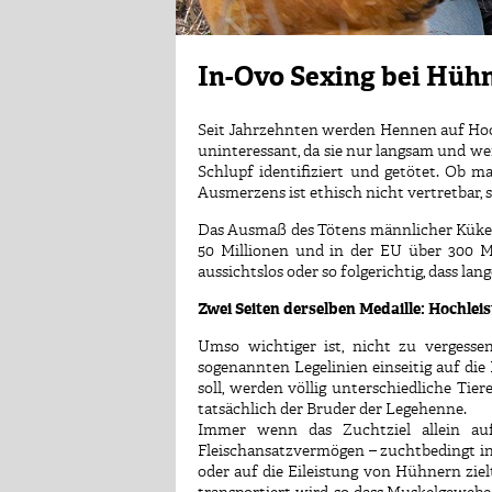
In-Ovo Sexing bei Hüh
Seit Jahrzehnten werden Hennen auf Hoch
uninteressant, da sie nur langsam und w
Schlupf identifiziert und getötet. Ob
Ausmerzens ist ethisch nicht vertretbar, 
Das Ausmaß des Tötens männlicher Küken a
50 Millionen und in der EU über 300 Mi
aussichtslos oder so folgerichtig, dass lan
Zwei Seiten derselben Medaille: Hochlei
Umso wichtiger ist, nicht zu vergesse
sogenannten Legelinien einseitig auf di
soll, werden völlig unterschiedliche Ti
tatsächlich der Bruder der Legehenne.
Immer wenn das Zuchtziel allein auf 
Fleischansatzvermögen – zuchtbedingt ins
oder auf die Eileistung von Hühnern ziel