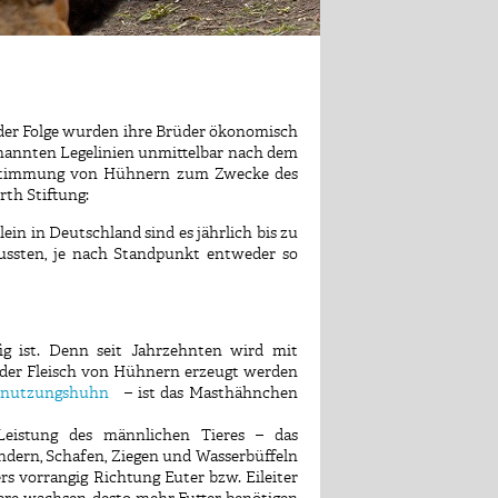
 der Folge wurden ihre Brüder ökonomisch
enannten Legelinien unmittelbar nach dem
sbestimmung von Hühnern zum Zwecke des
rth Stiftung:
in in Deutschland sind es jährlich bis zu
wussten, je nach Standpunkt entweder so
ig ist. Denn seit Jahrzehnten wird mit
 oder Fleisch von Hühnern erzeugt werden
inutzungshuhn
– ist das Masthähnchen
 Leistung des männlichen Tieres – das
indern, Schafen, Ziegen und Wasserbüffeln
rs vorrangig Richtung Euter bzw. Eileiter