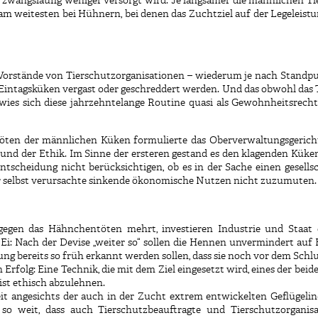
 zwangsläufig weniger versorgt wird. Je langsamer die männlichen T
am weitesten bei Hühnern, bei denen das Zuchtziel auf der Legeleistun
 Vorstände von Tierschutzorganisationen – wiederum je nach Standpu
 Eintagsküken vergast oder geschreddert werden. Und das obwohl das 
ies sich diese jahrzehntelange Routine quasi als Gewohnheitsrecht, 
öten der männlichen Küken formulierte das Oberverwaltungsgerich
und der Ethik. Im Sinne der ersteren gestand es den klagenden Küke
ntscheidung nicht berücksichtigen, ob es in der Sache einen gesell
r selbst verursachte sinkende ökonomische Nutzen nicht zuzumuten.
st gegen das Hähnchentöten mehrt, investieren Industrie und Staa
Ei: Nach der Devise „weiter so“ sollen die Hennen unvermindert au
g bereits so früh erkannt werden sollen, dass sie noch vor dem Schl
Erfolg: Eine Technik, die mit dem Ziel eingesetzt wird, eines der beid
 ist ethisch abzulehnen.
eit angesichts der auch in der Zucht extrem entwickelten Geflügeli
 so weit, dass auch Tierschutzbeauftragte und Tierschutzorganis