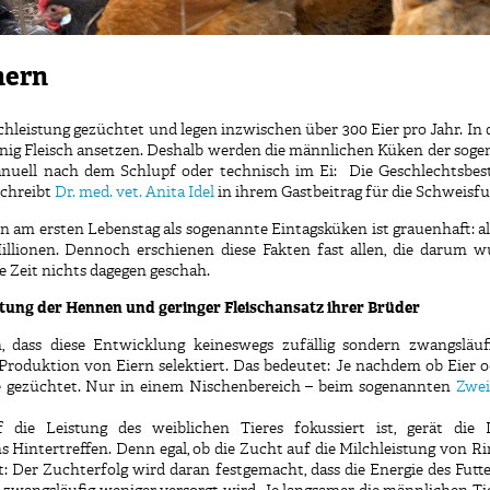
nern
leistung gezüchtet und legen inzwischen über 300 Eier pro Jahr. In
enig Fleisch ansetzen. Deshalb werden die männlichen Küken der sog
 manuell nach dem Schlupf oder technisch im Ei: Die Geschlecht
schreibt
Dr. med. vet. Anita Idel
in ihrem Gastbeitrag für die Schweisfu
m ersten Lebenstag als sogenannte Eintagsküken ist grauenhaft: alle
llionen. Dennoch erschienen diese Fakten fast allen, die darum 
ge Zeit nichts dagegen geschah.
stung der Hennen und geringer Fleischansatz ihrer Brüder
n, dass diese Entwicklung keineswegs zufällig sondern zwangsläuf
e Produktion von Eiern selektiert. Das bedeutet: Je nachdem ob Eier
ere gezüchtet. Nur in einem Nischenbereich – beim sogenannten
Zwe
die Leistung des weiblichen Tieres fokussiert ist, gerät die
 Hintertreffen. Denn egal, ob die Zucht auf die Milchleistung von R
t: Der Zuchterfolg wird daran festgemacht, dass die Energie des Futte