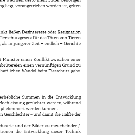
iere wachsen, desto mehr Futter benötigen
g liegt, vorangetrieben worden ist, gelten
nkt ließen Desinteresse oder Resignation
Tierschutzgesetz für das Töten von Tieren
als in jüngerer Zeit – endlich – Gerichte
t Münster einen Konflikt zwischen einer
nbrütereien einen vernünftigen Grund zu
schaftlichen Wandel beim Tierschutz gebe.
t erhebliche Summen in die Entwicklung
f Hochleistung gezüchtet werden, während
upf eliminiert werden können.
en Geschlechter – und damit die Hälfte der
ndustrie und der Bilder zu meuchelnder /
ationen die Entwicklung dieser Technik