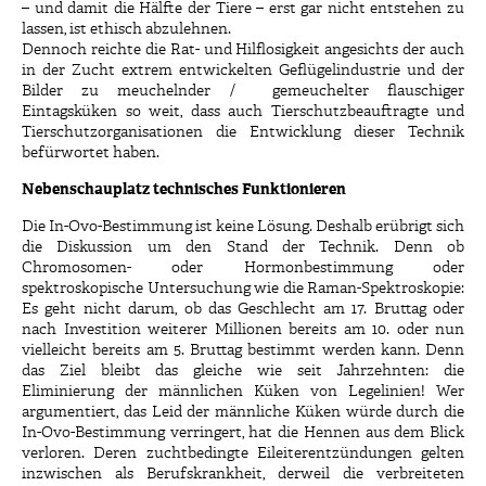
– und damit die Hälfte der Tiere – erst gar nicht entstehen zu
lassen, ist ethisch abzulehnen.
Dennoch reichte die Rat- und Hilflosigkeit angesichts der auch
in der Zucht extrem entwickelten Geflügelindustrie und der
Bilder zu meuchelnder / gemeuchelter flauschiger
Eintagsküken so weit, dass auch Tierschutzbeauftragte und
Tierschutzorganisationen die Entwicklung dieser Technik
befürwortet haben.
Nebenschauplatz technisches Funktionieren
Die In-Ovo-Bestimmung ist keine Lösung. Deshalb erübrigt sich
die Diskussion um den Stand der Technik. Denn ob
Chromosomen- oder Hormonbestimmung oder
spektroskopische Untersuchung wie die Raman-Spektroskopie:
Es geht nicht darum, ob das Geschlecht am 17. Bruttag oder
nach Investition weiterer Millionen bereits am 10. oder nun
vielleicht bereits am 5. Bruttag bestimmt werden kann. Denn
das Ziel bleibt das gleiche wie seit Jahrzehnten: die
Eliminierung der männlichen Küken von Legelinien! Wer
argumentiert, das Leid der männliche Küken würde durch die
In-Ovo-Bestimmung verringert, hat die Hennen aus dem Blick
verloren. Deren zuchtbedingte Eileiterentzündungen gelten
inzwischen als Berufskrankheit, derweil die verbreiteten