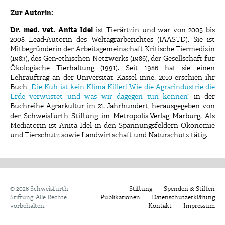
Zur Autorin:
Dr. med. vet. Anita Idel
ist Tierärtzin und war von 2005 bis
2008 Lead-Autorin des Weltagrarberichtes (IAASTD). Sie ist
Mitbegründerin der Arbeitsgemeinschaft Kritische Tiermedizin
(1983), des Gen-ethischen Netzwerks (1986), der Gesellschaft für
Ökologische Tierhaltung (1991). Seit 1986 hat sie einen
Lehrauftrag an der Universität Kassel inne. 2010 erschien ihr
Buch
„Die Kuh ist kein Klima-Killer! Wie die Agrarindustrie die
Erde verwüstet und was wir dagegen tun können“
in der
Buchreihe Agrarkultur im 21. Jahrhundert, herausgegeben von
der Schweisfurth Stiftung im Metropolis-Verlag Marburg. Als
Mediatorin ist Anita Idel in den Spannungsfeldern Ökonomie
und Tierschutz sowie Landwirtschaft und Naturschutz tätig.
©
2026 Schweisfurth
Stiftung
Spenden & Stiften
Stiftung. Alle Rechte
Publikationen
Datenschutzerklärung
vorbehalten.
Kontakt
Impressum