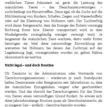
weiblichen Tieres fokussiert ist, gerät die Leistung des
männlichen Tieres – das Fleischansatzvermögen –
zuchtbedingt ins Hintertreffen. Denn egal, ob die Zucht auf die
Milchleistung von Rindern, Schafen, Ziegen und Wasserbüffeln
oder auf die Eileistung von Hühnern zielt: Der Zuchterfolg
wird daran festgemacht, dass die Energie des Futters vorrangig
Richtung Euter bzw. Eileiter transportiert wird, so dass
Muskelgewebe zwangsläufig weniger versorgt wird. Je
langsamer die männlichen Tiere wachsen, desto mehr Futter
benötigen sie. Weil diese naturwidrige Entwicklung am
weitesten bei Hühnern, bei denen das Zuchtziel auf der
Legeleistung liegt, vorangetrieben worden ist, gelten Hähne
ökonomisch als wertlos.
Nicht legal – und doch Routine
Ob Tierärzte in der Administration oder Vorstände von
Tierschutzorganisationen – wiederum je nach Standpunkt
ließen Desinteresse oder Resignation seit Jahrzehnten zu, dass
die männlichen Eintagsküken vergast oder geschreddert
werden. Und das obwohl das Tierschutzgesetz für das Töten
von Tieren einen vernünftigen Grund fordert. So erwies sich
diese jahrzehntelange Routine quasi als Gewohnheitsrecht, als
in jüngerer Zeit – endlich – Gerichte bemüht wurden.