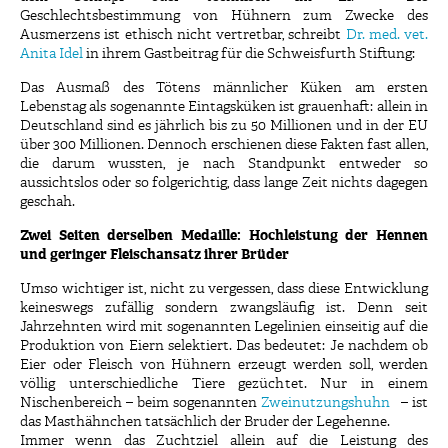
Geschlechtsbestimmung von Hühnern zum Zwecke des
Ausmerzens ist ethisch nicht vertretbar, schreibt
Dr. med. vet.
Anita Idel
in ihrem Gastbeitrag für die Schweisfurth Stiftung:
Das Ausmaß des Tötens männlicher Küken am ersten
Lebenstag als sogenannte Eintagsküken ist grauenhaft: allein in
Deutschland sind es jährlich bis zu 50 Millionen und in der EU
über 300 Millionen. Dennoch erschienen diese Fakten fast allen,
die darum wussten, je nach Standpunkt entweder so
aussichtslos oder so folgerichtig, dass lange Zeit nichts dagegen
geschah.
Zwei Seiten derselben Medaille: Hochleistung der Hennen
und geringer Fleischansatz ihrer Brüder
Umso wichtiger ist, nicht zu vergessen, dass diese Entwicklung
keineswegs zufällig sondern zwangsläufig ist. Denn seit
Jahrzehnten wird mit sogenannten Legelinien einseitig auf die
Produktion von Eiern selektiert. Das bedeutet: Je nachdem ob
Eier oder Fleisch von Hühnern erzeugt werden soll, werden
völlig unterschiedliche Tiere gezüchtet. Nur in einem
Nischenbereich – beim sogenannten
Zweinutzungshuhn
– ist
das Masthähnchen tatsächlich der Bruder der Legehenne.
Immer wenn das Zuchtziel allein auf die Leistung des