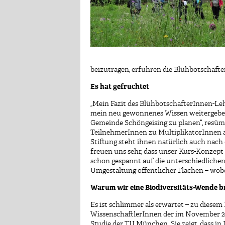
beizutragen, erfuhren die Blühbotschaft
Es hat gefruchtet
„
Mein Fazit des BlühbotschafterInnen-Lehr
mein neu gewonnenes Wissen weitergeben 
Gemeinde Schöngeising zu planen“, resümi
TeilnehmerInnen zu MultiplikatorInnen a
Stiftung steht ihnen natürlich auch nach
freuen uns sehr, dass unser Kurs-Konzept
schon gespannt auf die unterschiedlichen
Umgestaltung öffentlicher Flächen – wobe
Warum wir eine Biodiversitäts-Wende 
Es ist schlimmer als erwartet – zu diese
WissenschaftlerInnen der im November 2
Studie der TU München. Sie zeigt, dass in