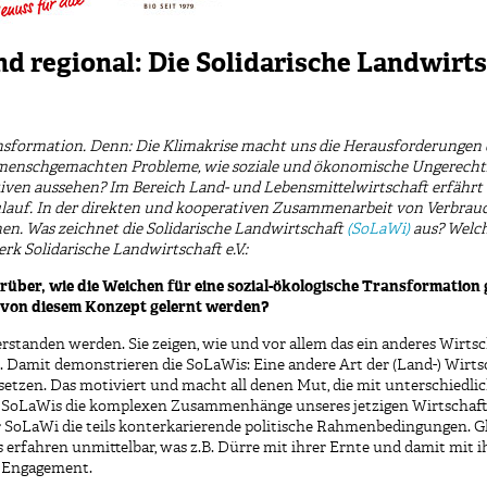
nd regional: Die Solidarische Landwirts
nsformation. Denn: Die Klimakrise macht uns die Herausforderungen 
menschgemachten Probleme, wie soziale und ökonomische Ungerechtigke
iven aussehen? Im Bereich Land- und Lebensmittelwirtschaft erfährt 
lauf. In der direkten und kooperativen Zusammenarbeit von Verbrau
en. Was zeichnet die Solidarische Landwirtschaft
(SoLaWi)
aus? Welch
k Solidarische Landwirtschaft e.V.:
darüber, wie die Weichen für eine sozial-ökologische Transformatio
 von diesem Konzept gelernt werden?
tanden werden. Sie zeigen, wie und vor allem das ein anderes Wirtsch
. Damit demonstrieren die SoLaWis: Eine andere Art der (Land-) Wirtsc
etzen. Das motiviert und macht all denen Mut, die mit unterschiedli
SoLaWis die komplexen Zusammenhänge unseres jetzigen Wirtschafts
iner SoLaWi die teils konterkarierende politische Rahmenbedingungen. G
 erfahren unmittelbar, was z.B. Dürre mit ihrer Ernte und damit mit 
s Engagement.