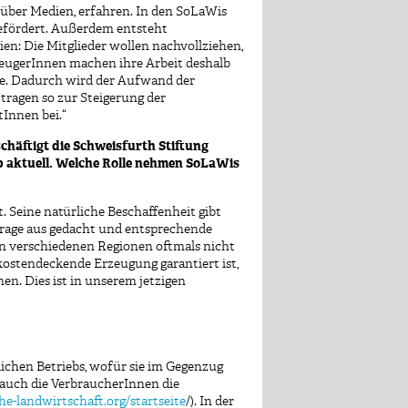
 über Medien, erfahren. In den SoLaWis
efördert. Außerdem entsteht
ien: Die Mitglieder wollen nachvollziehen,
rzeugerInnen machen ihre Arbeit deshalb
nte. Dadurch wird der Aufwand der
tragen so zur Steigerung der
Innen bei.“
äftigt die Schweisfurth Stiftung
op aktuell. Welche Rolle nehmen SoLaWis
 Seine natürliche Beschaffenheit gibt
frage aus gedacht und entsprechende
n verschiedenen Regionen oftmals nicht
 kostendeckende Erzeugung garantiert ist,
en. Dies ist in unserem jetzigen
lichen Betriebs, wofür sie im Gegenzug
 auch die VerbraucherInnen die
he-landwirtschaft.org/startseite
/). In der