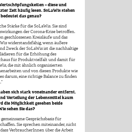
 Wertschöpfungsketten – diese und
zter Zeit häufig lesen. SoLaWis stehen
 bedeutet das genau?
iche Stärke für die SoLaWis. Sie sind
swirkungen der Corona-Krise betroffen.
zen geschlossenen Kreisläufe und das
LaWis widerstandsfähig, wenn äußere
nd Zweck der SoLaWis ist die nachhaltige
lädieren für die Erhöhung des
chaus für Produktvielfalt und damit für
Wis, die mit ähnlich organisierten
enarbeiten und von diesen Produkte wie
es darum, eine richtige Balance zu finden
.“
ben sich stark voneinander entfernt.
nd Verteilung der Lebensmittel kaum
d die Möglichkeit gesehen beide
ie sehen Sie das?
e gemeinsame Gesprächsbasis für
affen. Sie sprechen miteinander, nicht
o, dass VerbraucherInnen über die Arbeit