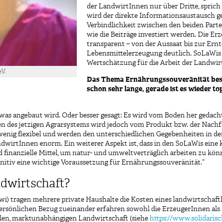
der LandwirtInnen nur über Dritte, sprich
wird der direkte Informationsaustausch g
Verbindlichkeit zwischen den beiden Parte
wie die Beiträge investiert werden. Die E
transparent – von der Aussaat bis zur Er
Lebensmittelerzeugung deutlich. SoLaWis 
Wertschätzung für die Arbeit der Landwirt
.V.
Das Thema Ernährungssouveränität besch
schon sehr lange, gerade ist es wieder t
as angebaut wird. Oder besser gesagt: Es wird vom Boden her gedacht.
men des jetzigen Agrarsystems wird jedoch vom Produkt bzw. der Nach
enig flexibel und werden den unterschiedlichen Gegebenheiten in de
ndwirtInnen enorm. Ein weiterer Aspekt ist, dass in den SoLaWis eine
finanzielle Mittel, um natur- und umweltverträglich arbeiten zu könn
efinitiv eine wichtige Voraussetzung für Ernährungssouveränität.“
ndwirtschaft?
awi) tragen mehrere private Haushalte die Kosten eines landwirtschaft
persönlichen Bezug zueinander erfahren sowohl die ErzeugerInnen als
iellen, marktunabhängigen Landwirtschaft (siehe
https://www.solidarisc