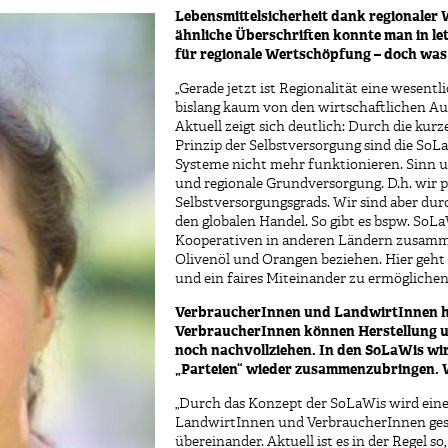
Lebensmittelsicherheit dank regionaler
ähnliche Überschriften konnte man in let
für regionale Wertschöpfung – doch was
„Gerade jetzt ist Regionalität eine wesentl
bislang kaum von den wirtschaftlichen Au
Aktuell zeigt sich deutlich: Durch die kur
Prinzip der Selbstversorgung sind die So
Systeme nicht mehr funktionieren. Sinn u
und regionale Grundversorgung. D.h. wir p
Selbstversorgungsgrads. Wir sind aber dur
den globalen Handel. So gibt es bspw. SoLa
Kooperativen in anderen Ländern zusamm
Olivenöl und Orangen beziehen. Hier geht 
und ein faires Miteinander zu ermöglichen
VerbraucherInnen und LandwirtInnen ha
VerbraucherInnen können Herstellung u
noch nachvollziehen. In den SoLaWis wir
„Parteien“ wieder zusammenzubringen. W
„Durch das Konzept der SoLaWis wird ein
LandwirtInnen und VerbraucherInnen gesch
übereinander. Aktuell ist es in der Regel s