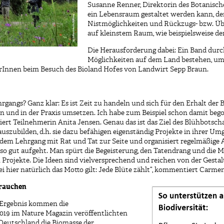
Susanne Renner, Direktorin des Botanis
ein Lebensraum gestaltet werden kann, de
Nistmöglichkeiten und Rückzugs- bzw. Üb
auf kleinstem Raum, wie beispielsweise d
Die Herausforderung dabei: Ein Band durc
Möglichkeiten auf dem Land bestehen, um 
erInnen beim Besuch des Bioland Hofes von Landwirt Sepp Braun.
gangs? Ganz klar: Es ist Zeit zu handeln und sich für den Erhalt der 
und in der Praxis umsetzen. Ich habe zum Beispiel schon damit bego
ert Teilnehmerin Anita Jensen. Genau das ist das Ziel des Blühbotsch
uszubilden, d.h. sie dazu befähigen eigenständig Projekte in ihrer 
 dem Lehrgang mit Rat und Tat zur Seite und organisiert regelmäßige 
 so gut aufgeht. Man spürt die Begeisterung, den Tatendrang und die 
 Projekte. Die Ideen sind vielversprechend und reichen von der Gestal
i hier natürlich das Motto gilt: Jede Blüte zählt“, kommentiert Carme
brauchen
m Ergebnis kommen die
019 im Nature Magazin veröffentlichten
 Deutschland die Biomasse der