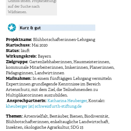
Grimbs (ehem. Projektleitung)
auf der Suche nach
Wildbienen.
Projektname:
Blühbotschafter:innen-Lehrgang
Startschuss:
Mai 2020
Status:
läuft
Wirkungskreis:
Bayern
Zielgruppe:
Gartenliebhaber:innen, Hausmeister:innen,
kommunale Mitarbeiter:innen, Imker:innen, Planer:innen,
Pädagog:innen, Landwirt:innen
Maßnahmen:
In einem fünftägigen Lehrgang vermitteln
Expert:innen grundlegende Kenntnisse im Bereich
Artenschutz, mit dem Ziel, die Teilnehmenden zu
Multiplikator:innen auszubilden.
Ansprechpartnerin:
Katharina Heuberger
, Kontakt:
kheuberger [at] schweisfurth-stiftung.de
Themen:
Artenvielfalt
,
Bestäuber
,
Bienen
,
Biodiversität
,
Blühbotschafter:innen
,
enkeltaugliche Landwirtschaft
,
Insekten
,
ökologische Agrarkultur
,
SDG 15