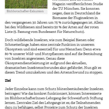
Magazin veröffentlichten Studie
der TU München. Sie konnten
Blühbotschafter-Exkursion
zeigen, dass in Deutschland die
Biomasse der Fluginsekten in
den vergangenen 30 Jahren um 75 % zurückgegangen ist. Allein
bei den Wildbienen sind bereits 50 % der Arten auf der roten
Liste (5. Fassung vom Bundesamt für Naturschutz).
Doch wildlebende Insekten, wie zum Beispiel Bienen oder
Schmetterlinge, haben eine zentrale Funktion in unserem
Ökosystem und sind essentiell für uns Menschen: Denn etwa
80 % unserer Wild- und Nutzpflanzen sind auf die Bestäubung
von Insekten angewiesen. Genau diese
Ökosystemdienstleistung ist aufgrund des aktuellen,
dramatischen Insektenschwundes akut gefährdet. Nun gilt es
diesen Trend umzukehren und den Artenschwund zu stoppen.
Ziel
Jeder Einzelne kann zum Schutz blütenbestäubender Insekten
beitragen! Wie das konkret funktioniert, können Interessierte
im BlühbotschafterInnen-Lehrgang der Schweisfurth Stiftung
lernen. Zentrales Ziel des Lehrgangs ist es, die Teilnehmenden
dazu zu befähigen, selbst Projekte zum Schutz der Insekten