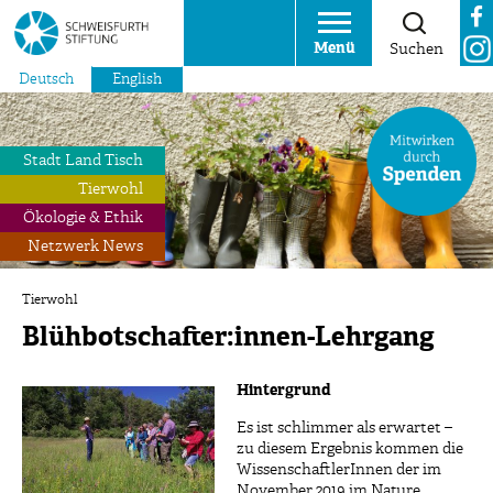
Menü
Suchen
Deutsch
English
Stadt Land Tisch
Tierwohl
Ökologie & Ethik
Netzwerk News
Tierwohl
Blühbotschafter:innen-Lehrgang
Hintergrund
Es ist schlimmer als erwartet –
zu diesem Ergebnis kommen die
WissenschaftlerInnen der im
November 2019 im Nature