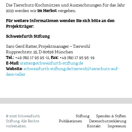
Die Tierschutz-Kochmützen und Auszeichnungen für das Jahr
2023 werden wir
im Herbst
vergeben.
Für weitere Informationen wenden Sie sich bitte an den
Projektträger:
Schweisfurth Stiftung
Saro Gerd Ratter, Projektmanager – Tierwohl
Rupprechtstr. 25, D-80636 München
Tel.:
+49 (89) 17 95 95 -11,
Fax:
+49 (89) 17 95 95 -19
E-Mail
:
sratter@schweisfurth-stiftung.de
Website
:
schweisfurth-stiftung.de/tierwohl/tierschutz-auf-
dem-teller
©
2026 Schweisfurth
Stiftung
Spenden & Stiften
Stiftung. Alle Rechte
Publikationen
Datenschutzerklärung
vorbehalten.
Kontakt
Impressum