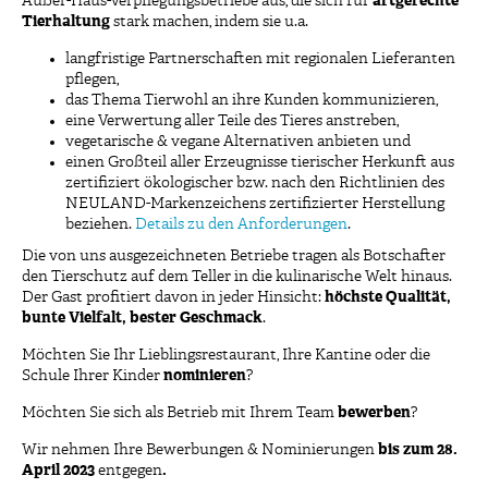
Außer-Haus-Verpflegungsbetriebe aus, die sich für
artgerechte
Tierhaltung
stark machen, indem sie u.a.
langfristige Partnerschaften mit regionalen Lieferanten
pflegen,
das Thema Tierwohl an ihre Kunden kommunizieren,
eine Verwertung aller Teile des Tieres anstreben,
vegetarische & vegane Alternativen anbieten und
einen Großteil aller Erzeugnisse tierischer Herkunft aus
zertifiziert ökologischer bzw. nach den Richtlinien des
NEULAND-Markenzeichens zertifizierter Herstellung
beziehen.
Details zu den Anforderungen
.
Die von uns ausgezeichneten Betriebe tragen als Botschafter
den Tierschutz auf dem Teller in die kulinarische Welt hinaus.
Der Gast profitiert davon in jeder Hinsicht:
höchste Qualität,
bunte Vielfalt, bester Geschmack
.
Möchten Sie Ihr Lieblingsrestaurant, Ihre Kantine oder die
Schule Ihrer Kinder
nominieren
?
Möchten Sie sich als Betrieb mit Ihrem Team
bewerben
?
Wir nehmen Ihre Bewerbungen & Nominierungen
bis zum 28.
April 2023
entgegen
.