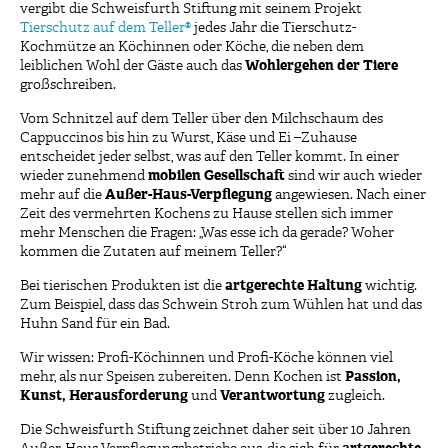
vergibt die Schweisfurth Stiftung mit seinem Projekt
Tierschutz auf dem Teller®
jedes Jahr die Tierschutz-
Kochmütze an Köchinnen oder Köche, die neben dem
leiblichen Wohl der Gäste auch das
Wohlergehen der Tiere
großschreiben.
Vom Schnitzel auf dem Teller über den Milchschaum des
Cappuccinos bis hin zu Wurst, Käse und Ei –Zuhause
entscheidet jeder selbst, was auf den Teller kommt. In einer
wieder zunehmend
mobilen Gesellschaft
sind wir auch wieder
mehr auf die
Außer-Haus-Verpflegung
angewiesen. Nach einer
Zeit des vermehrten Kochens zu Hause stellen sich immer
mehr Menschen die Fragen: „Was esse ich da gerade? Woher
kommen die Zutaten auf meinem Teller?“
Bei tierischen Produkten ist die
artgerechte Haltung
wichtig.
Zum Beispiel, dass das Schwein Stroh zum Wühlen hat und das
Huhn Sand für ein Bad.
Wir wissen: Profi-Köchinnen und Profi-Köche können viel
mehr, als nur Speisen zubereiten. Denn Kochen ist
Passion,
Kunst, Herausforderung
und
Verantwortung
zugleich.
Die Schweisfurth Stiftung zeichnet daher seit über 10 Jahren