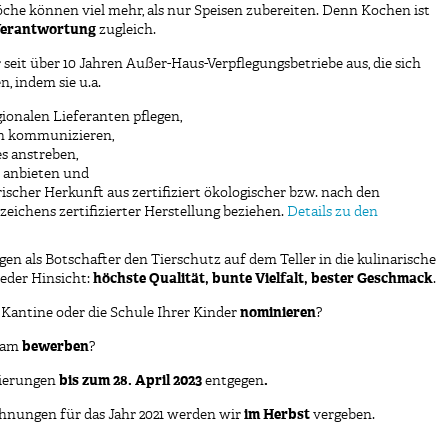
che können viel mehr, als nur Speisen zubereiten. Denn Kochen ist
erantwortung
zugleich.
seit über 10 Jahren Außer-Haus-Verpflegungsbetriebe aus, die sich
, indem sie u.a.
gionalen Lieferanten pflegen,
n kommunizieren,
es anstreben,
n anbieten und
rischer Herkunft aus zertifiziert ökologischer bzw. nach den
chens zertifizierter Herstellung beziehen.
Details zu den
en als Botschafter den Tierschutz auf dem Teller in die kulinarische
jeder Hinsicht:
höchste Qualität, bunte Vielfalt, bester Geschmack
.
 Kantine oder die Schule Ihrer Kinder
nominieren
?
Team
bewerben
?
ierungen
bis zum 28. April 2023
entgegen
.
nungen für das Jahr 2021 werden wir
im Herbst
vergeben.