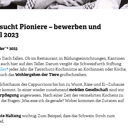
sucht Pioniere – bewerben und
l 2023
ler“® 2023
 Tisch fallen. Ob im Restaurant, in Bildungseinrichtungen, Kantinen
auch hier auf den Teller. Darum vergibt die Schweisfurth Stiftung
ller®
jedes Jahr die Tierschutz-Kochmütze an Köchinnen oder Köche,
auch das
Wohlergehen der Tiere
großschreiben.
ilchschaum des Cappuccinos bis hin zu Wurst, Käse und Ei –Zuhause
ller kommt. In einer wieder zunehmend
mobilen Gesellschaft
sind wir
rpflegung
angewiesen. Nach einer Zeit des vermehrten Kochens zu
die Fragen: „Was esse ich da gerade? Woher kommen die Zutaten auf
hte Haltung
wichtig. Zum Beispiel, dass das Schwein Stroh zum
ad.