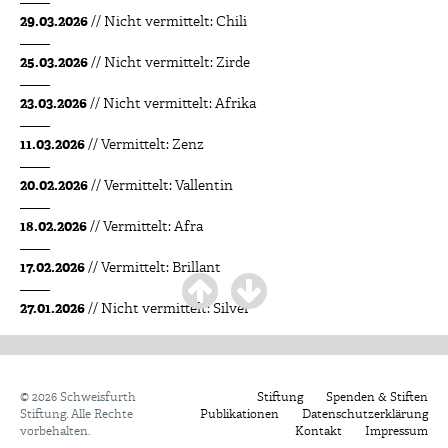
29.03.2026
// Nicht vermittelt: Chili
25.03.2026
// Nicht vermittelt: Zirde
23.03.2026
// Nicht vermittelt: Afrika
11.03.2026
// Vermittelt: Zenz
20.02.2026
// Vermittelt: Vallentin
18.02.2026
// Vermittelt: Afra
17.02.2026
// Vermittelt: Brillant
27.01.2026
// Nicht vermittelt: Silver
27.01.2026
// Nicht vermittelt: Schelle
25.01.2026
// Nicht vermittelt: Blümchen
©
2026 Schweisfurth
Stiftung
Spenden & Stiften
Stiftung. Alle Rechte
Publikationen
Datenschutzerklärung
22.01.2026
// Nicht vermittelt: Schelm
vorbehalten.
Kontakt
Impressum