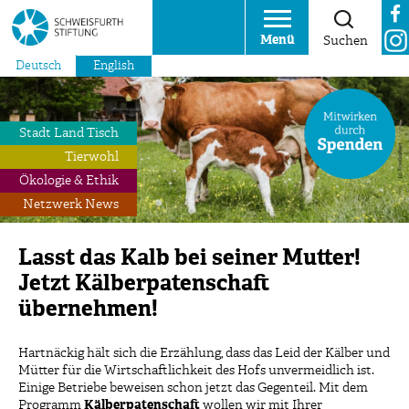
Menü
Suchen
Deutsch
English
Stadt Land Tisch
Tierwohl
Ökologie & Ethik
Netzwerk News
Lasst das Kalb bei seiner Mutter!
Jetzt Kälberpatenschaft
übernehmen!
Hartnäckig hält sich die Erzählung, dass das Leid der Kälber und
Mütter für die Wirtschaftlichkeit des Hofs unvermeidlich ist.
Einige Betriebe beweisen schon jetzt das Gegenteil. Mit dem
Programm
Kälberpatenschaft
wollen wir mit Ihrer