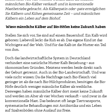
männlichen Bio-Kälber verkauft und in konventionelle
Mastbetriebe gebracht. Als Kälberpatin oder -pate ermöglichen
Sie Kälbern und Kühen gemeinsame Zeit – und männlichen
Kälbern ein Leben auf dem Biohof.
Wieso männliche Kälber auf Bio-Höfen keine Zukunft haben
Stellen Sie sich vor, Sie sind auf einem Bauernhof. Ein Kalb wird
geboren: Liebevoll leckt die Kuh es ab. Das eigene Kind ist das
Wichtigste auf der Welt. Und für das Kalb ist die Mutter ein Teil
von ihm.
Doch das landwirtschaftliche System in Deutschland
verhindert eine natürliche Mutter-Kalb Beziehung – aus
ökonomischen Gründen. Meistens werden beide direkt nach
der Geburt getrennt. Auch in der Bio-Landwirtschaft. Und was
viele nicht wissen: Da die Nachfrage nach Bio-Fleisch viel
geringer ist als die nach Bio-Milchprodukten, benötigen die Bio-
Höfe deutlich weniger männliche Kälber als weibliche.
Deswegen haben männliche Kälber dort meist keine Zukunft
und werden im Alter ab vier Wochen verkauft – und zwar in die
konventionelle Mast. Das bedeutet oft lange Tiertransporte,
systematische Behandlungen mit Antibiotika und ein Leben
auf Spaltenböden ohne Auslauf ins Freie.