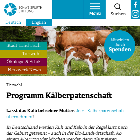
Menü
Suchen
Deutsch
English
Stadt Land Tisch
Tierwohl
Ökologie & Ethik
Netzwerk News
Tierwohl
Programm Kälberpatenschaft
Lasst das Kalb bei seiner Mutter:
Jetzt Kälberpatenschaft
übernehmen
!
In Deutschland werden Kuh und Kalb in der Regel kurz nach
der Geburt getrennt – auch in der Bio-Landwirtschaft. Ab
einem Alter von vier Wochen werden dann die meisten