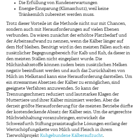
Die Erfüllung von Kundenerwartungen
Energie-Einsparung (Klimaschutz), weil keine
Tränkemilch zubereitet werden muss.
Trotz dieser Vorteile ist die Methode nicht nur mit Chancen,
sondern auch mit Herausforderungen auf vielen Ebenen
verbunden. Da wären zunächst der erhöhte Platzbedarf und
der Arbeitsaufwand zu nennen, wenn die Kälber länger auf
dem Hof bleiben. Benötigt wird in den meisten Fällen auch ein
zusätzlicher Begegnungsbereich für Kalb und Kuh, da dieser in
den meisten Ställen nicht eingeplant wurde. Die
Milchinhaltsstoffe können zudem beim zusätzlichen Melken
negativ beeinflusst werden und auch das Zurückhalten von
Milch im Melkstand kann eine Herausforderung darstellen. Um
ein stressarmes Absetzen der Kälber zu ermöglichen, sind
geeignete Verfahren anzuwenden. So kann der
Trennungsschmerz reduziert und lautstarkes Klagen der
Muttertiere und ihrer Kälber minimiert werden. Aber die
derzeit größte Herausforderung für die meisten Betriebe dürfte
der kostendeckende Absatz der Kälber sein. Um die artgerechte
Milchviehhaltung voranzubringen, entwickelt die
Schweisfurth Stiftung praxistaugliche Lösungen entlang der
Wertschöpfungskette von Milch und Fleisch in ihrem
Tierwohlprojekt
Kuhgebundene Kälberaufzucht
.