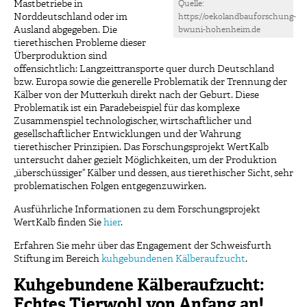
Mastbetriebe in
Quelle:
Norddeutschland oder im
https://oekolandbauforschung-
Ausland abgegeben. Die
bw.uni-hohenheim.de
tierethischen Probleme dieser
Überproduktion sind
offensichtlich: Langzeittransporte quer durch Deutschland
bzw. Europa sowie die generelle Problematik der Trennung der
Kälber von der Mutterkuh direkt nach der Geburt. Diese
Problematik ist ein Paradebeispiel für das komplexe
Zusammenspiel technologischer, wirtschaftlicher und
gesellschaftlicher Entwicklungen und der Wahrung
tierethischer Prinzipien. Das Forschungsprojekt WertKalb
untersucht daher gezielt Möglichkeiten, um der Produktion
„überschüssiger“ Kälber und dessen, aus tierethischer Sicht, sehr
problematischen Folgen entgegenzuwirken.
Ausführliche Informationen zu dem Forschungsprojekt
WertKalb finden Sie
hier
.
Erfahren Sie mehr über das Engagement der Schweisfurth
Stiftung im Bereich
kuhgebundenen Kälberaufzucht
.
Kuhgebundene Kälberaufzucht:
Echtes Tierwohl von Anfang an!