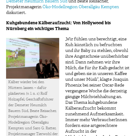
Demeter Heumilch Bauern Süd
und Beate Reisacher,
Projektmanagerin
Öko-Modellregion Oberallgäu Kempten
diskutiert.
Kuhgebundene Kälberaufzucht: Von Hollywood bis
Nürnberg ein wichtiges Thema
„Wir fühlen uns berechtigt, eine
Kuh künstlich zu befruchten
und ihr Baby zu stehlen, obwohl
ihre Angstschreie unüberhörbar
sind. Dann nehmen wir ihre
Milch, die für ihr Kalb gedacht ist
und geben sie in unseren Kaffee
und unser Müsli“, klagte Joaquin
Kälber wieder bei den
Phoenix bei seiner Oscar-Rede
Müttern lassen – dafür
vergangene Woche die derzeitig
plädierten (v. l. n. r.) Rolf
gängige Milchviehhaltung an.
Holzapfel, Geschäftsführer
Das Thema kuhgebundene
der Demeter Heumilch
Kälberaufzucht bekommt
Bauern Süd, Beate Reisacher,
zunehmend Aufmerksamkeit.
Projektmanagerin Öko-
Immer mehr VerbraucherInnen
Modellregion Oberallgäu
fordern eine artgerechtere
Kempten und Saro G. Ratter,
Aufzucht in der
Projektmanager Tierwohl der