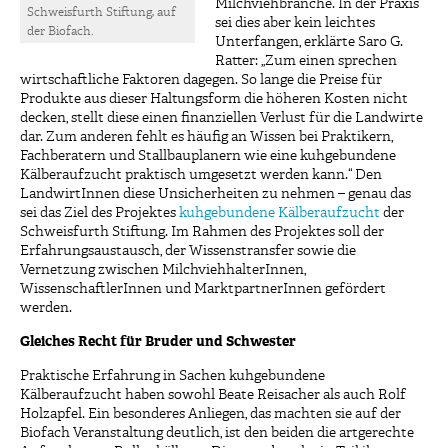
Milchviehbranche. In der Praxis
Schweisfurth Stiftung, auf
sei dies aber kein leichtes
der Biofach.
Unterfangen, erklärte Saro G.
Ratter: „Zum einen sprechen
wirtschaftliche Faktoren dagegen. So lange die Preise für
Produkte aus dieser Haltungsform die höheren Kosten nicht
decken, stellt diese einen finanziellen Verlust für die Landwirte
dar. Zum anderen fehlt es häufig an Wissen bei Praktikern,
Fachberatern und Stallbauplanern wie eine kuhgebundene
Kälberaufzucht praktisch umgesetzt werden kann.“ Den
LandwirtInnen diese Unsicherheiten zu nehmen – genau das
sei das Ziel des Projektes
kuhgebundene Kälberaufzucht
der
Schweisfurth Stiftung. Im Rahmen des Projektes soll der
Erfahrungsaustausch, der Wissenstransfer sowie die
Vernetzung zwischen MilchviehhalterInnen,
WissenschaftlerInnen und MarktpartnerInnen gefördert
werden.
Gleiches Recht für Bruder und Schwester
Praktische Erfahrung in Sachen kuhgebundene
Kälberaufzucht haben sowohl Beate Reisacher als auch Rolf
Holzapfel. Ein besonderes Anliegen, das machten sie auf der
Biofach Veranstaltung deutlich, ist den beiden die artgerechte