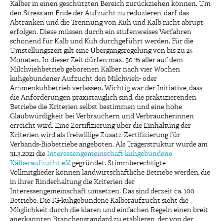
Kälber in einen geschützten Bereich zurückziehen können. Um
den Stress am Ende der Aufzucht zu reduzieren, darf das
Abtränken und die Trennung von Kuh und Kalb nicht abrupt
erfolgen. Diese müssen durch ein stufenweises Verfahren
schonend für Kalb und Kuh durchgeführt werden. Für die
Umstellungszeit gilt eine Übergangsregelung von bis zu 24
Monaten. In dieser Zeit dürfen max. 50 % aller auf dem
Milchviehbetrieb geborenen Kälber nach vier Wochen
kuhgebundener Aufzucht den Milchvieh- oder
Ammenkuhbetrieb verlassen. Wichtig war der Initiative, dass
die Anforderungen praxistauglich sind, die praktizierenden
Betriebe die Kriterien selbst bestimmen und eine hohe
Glaubwürdigkeit bei Verbrauchern und Verbraucherinnen
erreicht wird. Eine Zertifizierung über die Einhaltung der
Kriterien wird als freiwillige Zusatz-Zertifizierung für
Verbands-Biobetriebe angeboten. Als Trägerstruktur wurde am
31.3.2021 die
Interessengemeinschaft kuhgebundene
Kälberaufzucht e.V.
gegründet. Stimmberechtigte
Vollmitglieder können landwirtschaftliche Betriebe werden, die
in ihrer Rinderhaltung die Kriterien der
Interessengemeinschaft umsetzen. Das sind derzeit ca. 100
Betriebe. Die IG-kuhgebundene Kälberaufzucht sieht die
Möglichkeit durch die klaren und einfachen Regeln einen breit
anerkannten Branchenstandard zu etablieren, der von der