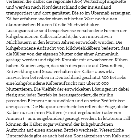
verlassen die Kälber die regionale (Bio-) Wertschöpfungskette
und werden nach Norddeutschland oder ins Ausland
transportiert und dort gemästet. Die so im Übermaß erzeugten
Kälber erfahren weder einen ethischen Wert noch einen
ökonomischen Nutzen für die Milchviehhalter.
Lösungsansätze sind beispielsweise verschiedene Formen der
kuhgebundenen Kälberaufzucht, die von innovativen
Milchbauern in den letzten Jahren entwickelt wurden. Die
kuhgebundene Aufzucht von Milchviehkälbern bedeutet, dass
die Kälber von der eigenen Mutter oder einer Ammenkuh
gesäugt werden und täglich Kontakt mit erwachsenen Kühen
haben. Studien zeigen, dass sich dies positiv auf Gesundheit,
Entwicklung und Sozialverhalten der Kälber auswirkt.
Inzwischen betreiben in Deutschland geschätzt 300 Betriebe
eine kuhgebundene Kälberaufzucht mit über 10 000
Muttertieren. Die Vielfalt der entwickelten Lösungen ist dabei
riesig und jeder Betrieb ist herausgefordert, die für ihn
passenden Elemente auszuwählen und an seine Bedürfnisse
anzupassen. Die Hauptunterschiede betreffen die Frage, ob die
Kälber nur an ihren Müttern (= muttergebunden) oder von
Ammen (= ammengebunden) gesäugt werden. In letzterem Fall
können die Kälber sogar während der kuhgebundenen
Aufzucht auf einen anderen Betrieb wechseln. Wesentliche
Unterschiede gibt es auch bei den Kontaktzeiten von Kalb und