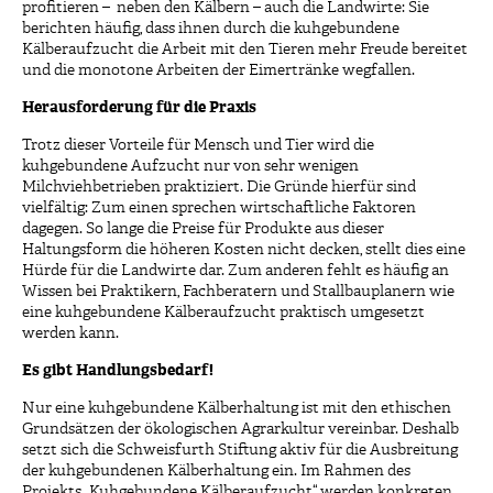
profitieren – neben den Kälbern – auch die Landwirte: Sie
berichten häufig, dass ihnen durch die kuhgebundene
Kälberaufzucht die Arbeit mit den Tieren mehr Freude bereitet
und die monotone Arbeiten der Eimertränke wegfallen.
Herausforderung für die Praxis
Trotz dieser Vorteile für Mensch und Tier wird die
kuhgebundene Aufzucht nur von sehr wenigen
Milchviehbetrieben praktiziert. Die Gründe hierfür sind
vielfältig: Zum einen sprechen wirtschaftliche Faktoren
dagegen. So lange die Preise für Produkte aus dieser
Haltungsform die höheren Kosten nicht decken, stellt dies eine
Hürde für die Landwirte dar. Zum anderen fehlt es häufig an
Wissen bei Praktikern, Fachberatern und Stallbauplanern wie
eine kuhgebundene Kälberaufzucht praktisch umgesetzt
werden kann.
Es gibt Handlungsbedarf!
Nur eine kuhgebundene Kälberhaltung ist mit den ethischen
Grundsätzen der ökologischen Agrarkultur vereinbar. Deshalb
setzt sich die Schweisfurth Stiftung aktiv für die Ausbreitung
der kuhgebundenen Kälberhaltung ein. Im Rahmen des
Projekts „Kuhgebundene Kälberaufzucht“ werden konkreten