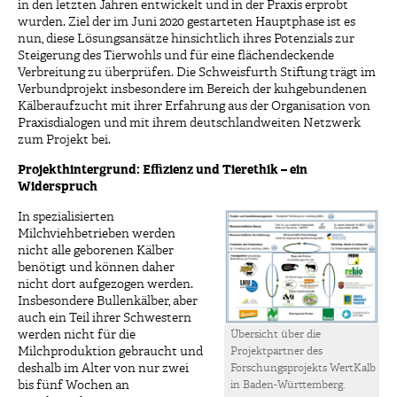
in den letzten Jahren entwickelt und in der Praxis erprobt
wurden. Ziel der im Juni 2020 gestarteten Hauptphase ist es
nun, diese Lösungsansätze hinsichtlich ihres Potenzials zur
Steigerung des Tierwohls und für eine flächendeckende
Verbreitung zu überprüfen. Die Schweisfurth Stiftung trägt im
Verbundprojekt insbesondere im Bereich der kuhgebundenen
Kälberaufzucht mit ihrer Erfahrung aus der Organisation von
Praxisdialogen und mit ihrem deutschlandweiten Netzwerk
zum Projekt bei.
Projekthintergrund: Effizienz und Tierethik – ein
Widerspruch
In spezialisierten
Milchviehbetrieben werden
nicht alle geborenen Kälber
benötigt und können daher
nicht dort aufgezogen werden.
Insbesondere Bullenkälber, aber
auch ein Teil ihrer Schwestern
werden nicht für die
Übersicht über die
Milchproduktion gebraucht und
Projektpartner des
deshalb im Alter von nur zwei
Forschungsprojekts WertKalb
bis fünf Wochen an
in Baden-Württemberg.