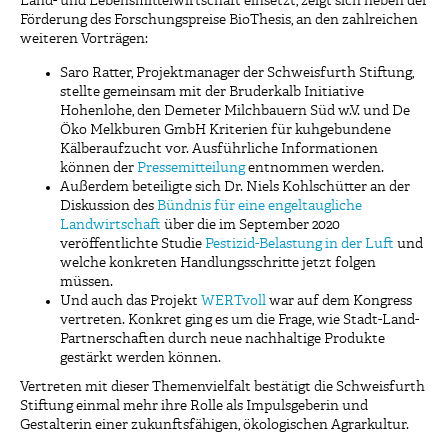
Land- und Lebensmittelwirtschaft einsetzt, zeigt sich neben der
Förderung des Forschungspreise BioThesis, an den zahlreichen
weiteren Vorträgen:
Saro Ratter, Projektmanager der Schweisfurth Stiftung,
stellte gemeinsam mit der Bruderkalb Initiative
Hohenlohe, den Demeter Milchbauern Süd w.V. und De
Öko Melkburen GmbH Kriterien für kuhgebundene
Kälberaufzucht vor. Ausführliche Informationen
können der
Pressemitteilung
entnommen werden.
Außerdem beteiligte sich Dr. Niels Kohlschütter an der
Diskussion des
Bündnis für eine engeltaugliche
Landwirtschaft
über die im September 2020
veröffentlichte Studie
Pestizid-Belastung in der Luft
und
welche konkreten Handlungsschritte jetzt folgen
müssen.
Und auch das Projekt
WERTvoll
war auf dem Kongress
vertreten. Konkret ging es um die Frage, wie Stadt-Land-
Partnerschaften durch neue nachhaltige Produkte
gestärkt werden können.
Vertreten mit dieser Themenvielfalt bestätigt die Schweisfurth
Stiftung einmal mehr ihre Rolle als Impulsgeberin und
Gestalterin einer zukunftsfähigen, ökologischen Agrarkultur.