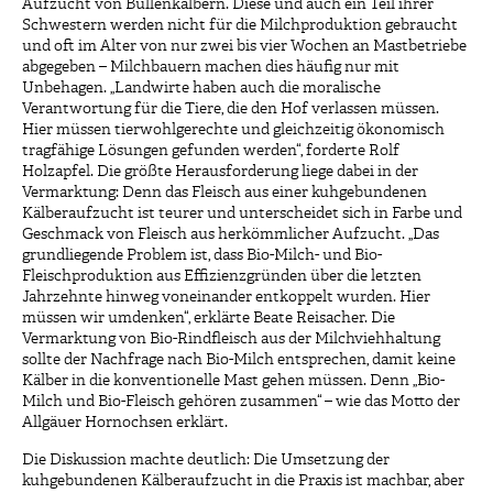
Aufzucht von Bullenkälbern. Diese und auch ein Teil ihrer
Schwestern werden nicht für die Milchproduktion gebraucht
und oft im Alter von nur zwei bis vier Wochen an Mastbetriebe
abgegeben – Milchbauern machen dies häufig nur mit
Unbehagen. „Landwirte haben auch die moralische
Verantwortung für die Tiere, die den Hof verlassen müssen.
Hier müssen tierwohlgerechte und gleichzeitig ökonomisch
tragfähige Lösungen gefunden werden“, forderte Rolf
Holzapfel. Die größte Herausforderung liege dabei in der
Vermarktung: Denn das Fleisch aus einer kuhgebundenen
Kälberaufzucht ist teurer und unterscheidet sich in Farbe und
Geschmack von Fleisch aus herkömmlicher Aufzucht. „Das
grundliegende Problem ist, dass Bio-Milch- und Bio-
Fleischproduktion aus Effizienzgründen über die letzten
Jahrzehnte hinweg voneinander entkoppelt wurden. Hier
müssen wir umdenken“, erklärte Beate Reisacher. Die
Vermarktung von Bio-Rindfleisch aus der Milchviehhaltung
sollte der Nachfrage nach Bio-Milch entsprechen, damit keine
Kälber in die konventionelle Mast gehen müssen. Denn „Bio-
Milch und Bio-Fleisch gehören zusammen“ – wie das Motto der
Allgäuer Hornochsen erklärt.
Die Diskussion machte deutlich: Die Umsetzung der
kuhgebundenen Kälberaufzucht in die Praxis ist machbar, aber