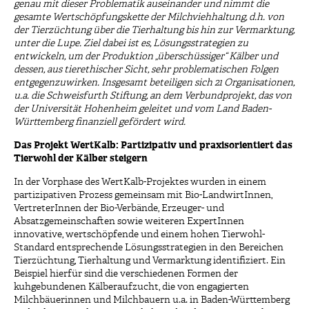
genau mit dieser Problematik auseinander und nimmt die
gesamte Wertschöpfungskette der Milchviehhaltung, d.h. von
der Tierzüchtung über die Tierhaltung bis hin zur Vermarktung,
unter die Lupe. Ziel dabei ist es, Lösungsstrategien zu
entwickeln, um der Produktion „überschüssiger“ Kälber und
dessen, aus tierethischer Sicht, sehr problematischen Folgen
entgegenzuwirken. Insgesamt beteiligen sich 21 Organisationen,
u.a. die Schweisfurth Stiftung, an dem Verbundprojekt, das von
der Universität Hohenheim geleitet und vom Land Baden-
Württemberg finanziell gefördert wird.
Das Projekt WertKalb: Partizipativ und praxisorientiert das
Tierwohl der Kälber steigern
In der Vorphase des WertKalb-Projektes wurden in einem
partizipativen Prozess gemeinsam mit Bio-LandwirtInnen,
VertreterInnen der Bio-Verbände, Erzeuger- und
Absatzgemeinschaften sowie weiteren ExpertInnen
innovative, wertschöpfende und einem hohen Tierwohl-
Standard entsprechende Lösungsstrategien in den Bereichen
Tierzüchtung, Tierhaltung und Vermarktung identifiziert. Ein
Beispiel hierfür sind die verschiedenen Formen der
kuhgebundenen Kälberaufzucht, die von engagierten
Milchbäuerinnen und Milchbauern u.a. in Baden-Württemberg