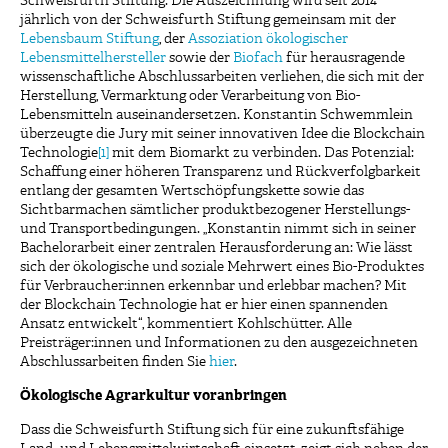
Schweisfurth Stiftung. Die Auszeichnung wird seit 2014
jährlich von der Schweisfurth Stiftung gemeinsam mit der
Lebensbaum Stiftung
, der
Assoziation ökologischer
Lebensmittelhersteller
sowie der
Biofach
für herausragende
wissenschaftliche Abschlussarbeiten verliehen, die sich mit der
Herstellung, Vermarktung oder Verarbeitung von Bio-
Lebensmitteln auseinandersetzen. Konstantin Schwemmlein
überzeugte die Jury mit seiner innovativen Idee die Blockchain
Technologie
[1]
mit dem Biomarkt zu verbinden. Das Potenzial:
Schaffung einer höheren Transparenz und Rückverfolgbarkeit
entlang der gesamten Wertschöpfungskette sowie das
Sichtbarmachen sämtlicher produktbezogener Herstellungs-
und Transportbedingungen. „Konstantin nimmt sich in seiner
Bachelorarbeit einer zentralen Herausforderung an: Wie lässt
sich der ökologische und soziale Mehrwert eines Bio-Produktes
für Verbraucher:innen erkennbar und erlebbar machen? Mit
der Blockchain Technologie hat er hier einen spannenden
Ansatz entwickelt“, kommentiert Kohlschütter. Alle
Preisträger:innen und Informationen zu den ausgezeichneten
Abschlussarbeiten finden Sie
hier
.
Ökologische Agrarkultur voranbringen
Dass die Schweisfurth Stiftung sich für eine zukunftsfähige