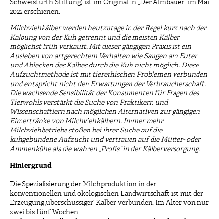
Schweisfurth Stiftung) ist im Original in „Der Almbauer“ im Mai
2022 erschienen.
Milchviehkälber werden heutzutage in der Regel kurz nach der
Kalbung von der Kuh getrennt und die meisten Kälber
möglichst früh verkauft. Mit dieser gängigen Praxis ist ein
Ausleben von artgerechtem Verhalten wie Saugen am Euter
und Ablecken des Kalbes durch die Kuh nicht möglich. Diese
Aufzuchtmethode ist mit tierethischen Problemen verbunden
und entspricht nicht den Erwartungen der Verbraucherschaft.
Die wachsende Sensibilität der Konsumenten für Fragen des
Tierwohls verstärkt die Suche von Praktikern und
Wissenschaftlern nach möglichen Alternativen zur gängigen
Eimertränke von Milchviehkälbern. Immer mehr
Milchviehbetriebe stoßen bei ihrer Suche auf die
kuhgebundene Aufzucht und vertrauen auf die Mütter- oder
Ammenkühe als die wahren „Profis“ in der Kälberversorgung.
Hintergrund
Die Spezialisierung der Milchproduktion in der
konventionellen und ökologischen Landwirtschaft ist mit der
Erzeugung ‚überschüssiger‘ Kälber verbunden. Im Alter von nur
zwei bis fünf Wochen