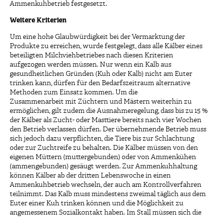
Ammenkuhbetrieb festgesetzt.
Weitere Kriterien
Um eine hohe Glaubwürdigkeit bei der Vermarktung der
Produkte zu erreichen, wurde festgelegt, dass alle Kälber eines
beteiligten Milchviehbetriebes nach diesen Kriterien
aufgezogen werden müssen. Nur wenn ein Kalb aus
gesundheitlichen Gründen (Kuh oder Kalb) nicht am Euter
trinken kann, dürfen für den Bedarfszeitraum alternative
Methoden zum Einsatz kommen. Um die
Zusammenarbeit mit Züchtern und Mästern weiterhin zu
ermöglichen, gilt zudem die Ausnahmeregelung, dass bis zu 15 %
der Kälber als Zucht- oder Masttiere bereits nach vier Wochen
den Betrieb verlassen dürfen. Der übernehmende Betrieb muss
sich jedoch dazu verpflichten, die Tiere bis zur Schlachtung
oder zur Zuchtreife zu behalten. Die Kälber müssen von den
eigenen Müttern (muttergebunden) oder von Ammenkühen
(ammengebunden) gesäugt werden. Zur Ammenkuhhaltung
können Kälber ab der dritten Lebenswoche in einen
Ammenkuhbetrieb wechseln, der auch am Kontrollverfahren
teilnimmt. Das Kalb muss mindestens zweimal täglich aus dem
Euter einer Kuh trinken können und die Möglichkeit zu
angemessenem Sozialkontakt haben. Im Stall müssen sich die