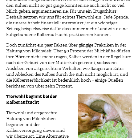
den Kühen nicht so gut ginge, könnten sie auch nicht so viel
Milch geben, argumentieren sie. Für uns ein Trugschluss!
Deshalb setzten wir uns für echtes Tierwohl ein! Jede Spende,
die unsere Arbeit finanziell unterstützt, ist ein wichtiger
Beitrag beispielsweise dafür, dass immer mehr Landwirte eine
kuhgebundene Kälberaufzucht praktizieren können.
Doch zunächst ein paar Fakten über gängige Praktiken in der
Haltung von Milchvieh: Über 90 Prozent der Milchkühe dürfen
ihre Hörner nicht mehr tragen, Kälber werden in der Regel kurz
nach der Geburt von der Mutterkuh getrennt, sodass ein
Ausleben von artgerechtem Verhalten wie Saugen am Euter
und Ablecken des Kalbes durch die Kuh nicht möglich ist, und
die Kälbersterblichkeit ist bedenklich hoch – einige Quellen
berichten von über zehn Prozent.
Tier
w
ohl beginnt bei der
Kälberaufzucht
Tierwohl und artgerechte
Haltung von Milchkühen
beginnen mit der
Kälberversorgung, davon sind
wir überzeugt. Eine Alternative