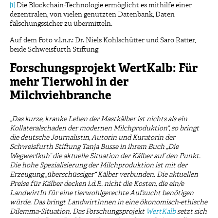
[1]
Die Blockchain-Technologie ermöglicht es mithilfe einer
dezentralen, von vielen genutzten Datenbank, Daten
fälschungssicher zu übermitteln.
Auf dem Foto v.l.n.r.: Dr. Niels Kohlschütter und Saro Ratter,
beide Schweisfurth Stiftung
Forschungsprojekt WertKalb: Für
mehr Tierwohl in der
Milchviehbranche
„Das kurze, kranke Leben der Mastkälber ist nichts als ein
Kollateralschaden der modernen Milchproduktion“, so bringt
die deutsche Journalistin, Autorin und Kuratorin der
Schweisfurth Stiftung Tanja Busse in ihrem Buch „Die
Wegwerfkuh“ die aktuelle Situation der Kälber auf den Punkt.
Die hohe Spezialisierung der Milchproduktion ist mit der
Erzeugung „überschüssiger“ Kälber verbunden. Die aktuellen
Preise für Kälber decken i.d.R. nicht die Kosten, die ein/e
LandwirtIn für eine tierwohlgerechte Aufzucht benötigen
würde. Das bringt LandwirtInnen in eine ökonomisch-ethische
Dilemma-Situation. Das Forschungsprojekt
WertKalb
setzt sich