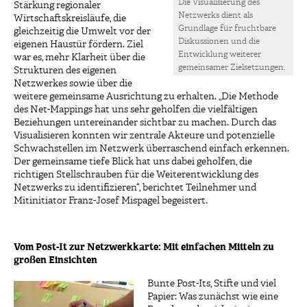
Die Visualisierung des
Stärkung regionaler
Netzwerks dient als
Wirtschaftskreisläufe, die
Grundlage für fruchtbare
gleichzeitig die Umwelt vor der
Diskussionen und die
eigenen Haustür fördern. Ziel
Entwicklung weiterer
war es, mehr Klarheit über die
gemeinsamer Zielsetzungen.
Strukturen des eigenen
Netzwerkes sowie über die
weitere gemeinsame Ausrichtung zu erhalten. „Die Methode
des Net-Mappings hat uns sehr geholfen die vielfältigen
Beziehungen untereinander sichtbar zu machen. Durch das
Visualisieren konnten wir zentrale Akteure und potenzielle
Schwachstellen im Netzwerk überraschend einfach erkennen.
Der gemeinsame tiefe Blick hat uns dabei geholfen, die
richtigen Stellschrauben für die Weiterentwicklung des
Netzwerks zu identifizieren“, berichtet Teilnehmer und
Mitinitiator Franz-Josef Mispagel begeistert.
Vom Post-It zur Netzwerkkarte: Mit einfachen Mitteln zu
großen Einsichten
Bunte Post-Its, Stifte und viel
Papier: Was zunächst wie eine