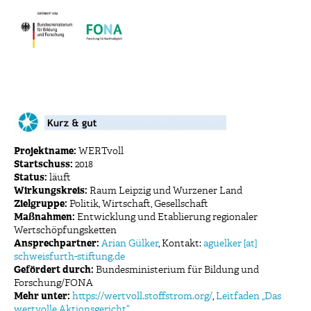
Projektname:
WERTvoll
Startschuss:
2018
Status:
läuft
Wirkungskreis:
Raum Leipzig und Wurzener Land
Zielgruppe:
Politik, Wirtschaft, Gesellschaft
Maßnahmen:
Entwicklung und Etablierung regionaler
Wertschöpfungsketten
Ansprechpartner:
Arian Gülker
, Kontakt:
aguelker [at]
schweisfurth-stiftung.de
Gefördert durch:
Bundesministerium für Bildung und
Forschung/FONA
Mehr unter:
https://wertvoll.stoffstrom.org/
,
Leitfaden „Das
wertvolle Aktionsgericht“