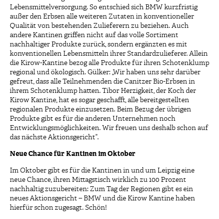
Lebensmittelversorgung. So entschied sich BMW kurzfristig
außer den Erbsen alle weiteren Zutaten in konventioneller
Qualität von bestehenden Zulieferern zu beziehen. Auch
andere Kantinen griffen nicht auf das volle Sortiment
nachhaltiger Produkte zurück, sondern ergänzten es mit
konventionellen Lebensmitteln ihrer Standardzulieferer. Allein
die Kirow-Kantine bezog alle Produkte für ihren Schotenklump
regional und ökologisch. Gülker: „Wir haben uns sehr darüber
gefreut, dass alle Teilnehmenden die Canitzer Bio-Erbsen in
ihrem Schotenklump hatten. Tibor Herzigkeit, der Koch der
Kirow Kantine, hat es sogar geschafft, alle bereitgestellten
regionalen Produkte einzusetzen. Beim Bezug der übrigen
Produkte gibt es für die anderen Unternehmen noch
Entwicklungsmöglichkeiten. Wir freuen uns deshalb schon auf
das nächste Aktionsgericht“.
Neue Chance für Kantinen im Oktober
Im Oktober gibt es für die Kantinen in und um Leipzig eine
neue Chance, ihren Mittagstisch wirklich zu 100 Prozent
nachhaltig zuzubereiten: Zum Tag der Regionen gibt es ein
neues Aktionsgericht – BMW und die Kirow Kantine haben
hierfür schon zugesagt. Schön!