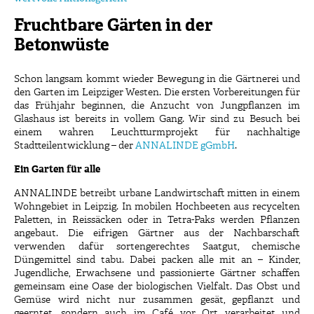
Fruchtbare Gärten in der
Betonwüste
Schon langsam kommt wieder Bewegung in die Gärtnerei und
den Garten im Leipziger Westen. Die ersten Vorbereitungen für
das Frühjahr beginnen, die Anzucht von Jungpflanzen im
Glashaus ist bereits in vollem Gang. Wir sind zu Besuch bei
einem wahren Leuchtturmprojekt für nachhaltige
Stadtteilentwicklung – der
ANNALINDE gGmbH
.
Ein Garten für alle
ANNALINDE betreibt urbane Landwirtschaft mitten in einem
Wohngebiet in Leipzig. In mobilen Hochbeeten aus recycelten
Paletten, in Reissäcken oder in Tetra-Paks werden Pflanzen
angebaut. Die eifrigen Gärtner aus der Nachbarschaft
verwenden dafür sortengerechtes Saatgut, chemische
Düngemittel sind tabu. Dabei packen alle mit an – Kinder,
Jugendliche, Erwachsene und passionierte Gärtner schaffen
gemeinsam eine Oase der biologischen Vielfalt. Das Obst und
Gemüse wird nicht nur zusammen gesät, gepflanzt und
geerntet, sondern auch im Café vor Ort verarbeitet und