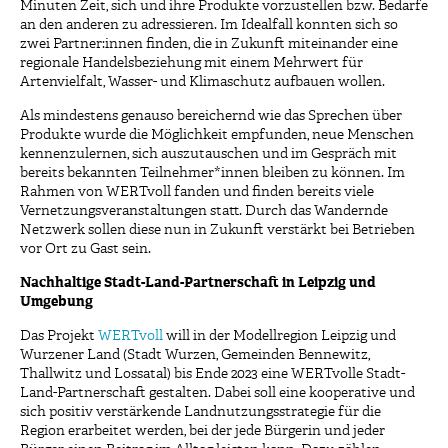
Minuten Zeit, sich und ihre Produkte vorzustellen bzw. Bedarfe
an den anderen zu adressieren. Im Idealfall konnten sich so
zwei Partner:innen finden, die in Zukunft miteinander eine
regionale Handelsbeziehung mit einem Mehrwert für
Artenvielfalt, Wasser- und Klimaschutz aufbauen wollen.
Als mindestens genauso bereichernd wie das Sprechen über
Produkte wurde die Möglichkeit empfunden, neue Menschen
kennenzulernen, sich auszutauschen und im Gespräch mit
bereits bekannten Teilnehmer*innen bleiben zu können. Im
Rahmen von WERTvoll fanden und finden bereits viele
Vernetzungsveranstaltungen statt. Durch das Wandernde
Netzwerk sollen diese nun in Zukunft verstärkt bei Betrieben
vor Ort zu Gast sein.
Nachhaltige Stadt-Land-Partnerschaft in Leipzig und
Umgebung
Das Projekt
WERTvoll
will in der Modellregion Leipzig und
Wurzener Land (Stadt Wurzen, Gemeinden Bennewitz,
Thallwitz und Lossatal) bis Ende 2023 eine WERTvolle Stadt-
Land-Partnerschaft gestalten. Dabei soll eine kooperative und
sich positiv verstärkende Landnutzungsstrategie für die
Region erarbeitet werden, bei der jede Bürgerin und jeder