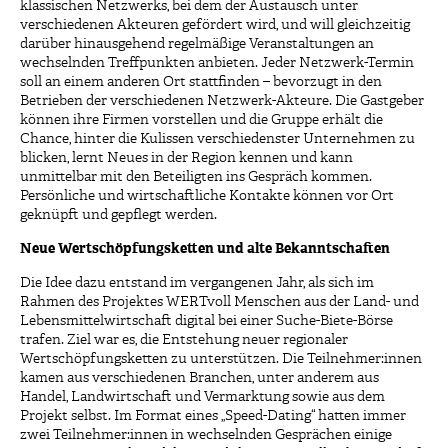
klassischen Netzwerks, bei dem der Austausch unter
verschiedenen Akteuren gefördert wird, und will gleichzeitig
darüber hinausgehend regelmäßige Veranstaltungen an
wechselnden Treffpunkten anbieten. Jeder Netzwerk-Termin
soll an einem anderen Ort stattfinden – bevorzugt in den
Betrieben der verschiedenen Netzwerk-Akteure. Die Gastgeber
können ihre Firmen vorstellen und die Gruppe erhält die
Chance, hinter die Kulissen verschiedenster Unternehmen zu
blicken, lernt Neues in der Region kennen und kann
unmittelbar mit den Beteiligten ins Gespräch kommen.
Persönliche und wirtschaftliche Kontakte können vor Ort
geknüpft und gepflegt werden.
Neue Wertschöpfungsketten und alte Bekanntschaften
Die Idee dazu entstand im vergangenen Jahr, als sich im
Rahmen des Projektes WERTvoll Menschen aus der Land- und
Lebensmittelwirtschaft digital bei einer Suche-Biete-Börse
trafen. Ziel war es, die Entstehung neuer regionaler
Wertschöpfungsketten zu unterstützen. Die Teilnehmer:innen
kamen aus verschiedenen Branchen, unter anderem aus
Handel, Landwirtschaft und Vermarktung sowie aus dem
Projekt selbst. Im Format eines „Speed-Dating“ hatten immer
zwei Teilnehmer:innen in wechselnden Gesprächen einige