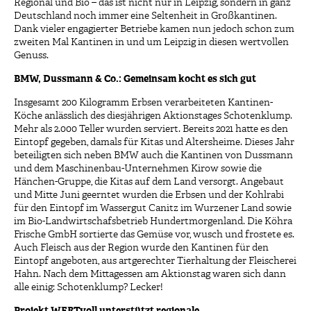
Regional und Bio – das ist nicht nur in Leipzig, sondern in ganz
Deutschland noch immer eine Seltenheit in Großkantinen.
Dank vieler engagierter Betriebe kamen nun jedoch schon zum
zweiten Mal Kantinen in und um Leipzig in diesen wertvollen
Genuss.
BMW, Dussmann & Co.: Gemeinsam kocht es sich gut
Insgesamt 200 Kilogramm Erbsen verarbeiteten Kantinen-
Köche anlässlich des diesjährigen Aktionstages Schotenklump.
Mehr als 2.000 Teller wurden serviert. Bereits 2021 hatte es den
Eintopf gegeben, damals für Kitas und Altersheime. Dieses Jahr
beteiligten sich neben BMW auch die Kantinen von Dussmann
und dem Maschinenbau-Unternehmen Kirow sowie die
Hänchen-Gruppe, die Kitas auf dem Land versorgt. Angebaut
und Mitte Juni geerntet wurden die Erbsen und der Kohlrabi
für den Eintopf im Wassergut Canitz im Wurzener Land sowie
im Bio-Landwirtschafsbetrieb Hundertmorgenland. Die Köhra
Frische GmbH sortierte das Gemüse vor, wusch und frostete es.
Auch Fleisch aus der Region wurde den Kantinen für den
Eintopf angeboten, aus artgerechter Tierhaltung der Fleischerei
Hahn. Nach dem Mittagessen am Aktionstag waren sich dann
alle einig: Schotenklump? Lecker!