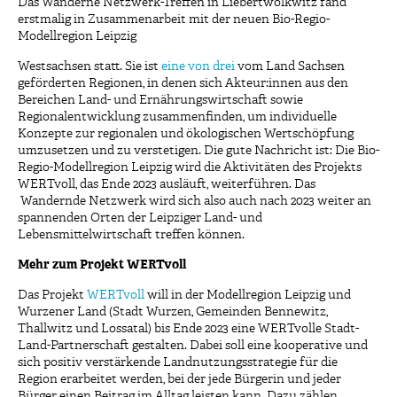
Das Wanderne Netzwerk-Treffen in Liebertwolkwitz fand
erstmalig in Zusammenarbeit mit der neuen Bio-Regio-
Modellregion Leipzig
Westsachsen statt. Sie ist
eine von drei
vom Land Sachsen
geförderten Regionen, in denen sich Akteur:innen aus den
Bereichen Land- und Ernährungswirtschaft sowie
Regionalentwicklung zusammenfinden, um individuelle
Konzepte zur regionalen und ökologischen Wertschöpfung
umzusetzen und zu verstetigen. Die gute Nachricht ist: Die Bio-
Regio-Modellregion Leipzig wird die Aktivitäten des Projekts
WERTvoll, das Ende 2023 ausläuft, weiterführen. Das
Wandernde Netzwerk wird sich also auch nach 2023 weiter an
spannenden Orten der Leipziger Land- und
Lebensmittelwirtschaft treffen können.
Mehr zum Projekt WERTvoll
Das Projekt
WERTvoll
will in der Modellregion Leipzig und
Wurzener Land (Stadt Wurzen, Gemeinden Bennewitz,
Thallwitz und Lossatal) bis Ende 2023 eine WERTvolle Stadt-
Land-Partnerschaft gestalten. Dabei soll eine kooperative und
sich positiv verstärkende Landnutzungsstrategie für die
Region erarbeitet werden, bei der jede Bürgerin und jeder
Bürger einen Beitrag im Alltag leisten kann. Dazu zählen