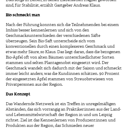
Dies sorge in Zeiten, in denen Lieferketten fragiler geworden
sind, für Stabilität, erzählt Gastgeber Andreas Klaus.
Bio schmeckt man
Nach der Führung konnten sich die Teilnehmenden bei einem
Imbiss besser kennenlernen und sich von den
Geschmacksunterschieden der verschiedenen Säfte
überzeugen. Sein Bio-Saft unterscheide sich vom
konventionellen durch einen komplexeren Geschmack und
etwas mehr Säure, so Klaus. Das liegt daran, dass die bezogenen
Bio-Äpfel oft von alten Bäumen unterschiedlichster Sorten
stammen und selten Plantagenobst eingesetzt wird. Der
Geschmack wandelt sich dadurch mit der Saison und schmeckt
immer leicht anders, was die Kund:innen schätzen. 90 Prozent
der eingesetzten Äpfel stammen von Streuobstwiesen von
Privatpersonen aus der Region.
Das Konzept
Das Wandernde Netzwerk ist ein Treffen in unregelmäßigen
Abständen, das sich vorrangig an Praktiker:innen aus der Land-
und Lebensmittelwirtschaft der Region in und um Leipzig
richtet. Ziel ist das Kennenlernen von Produzent:innen und
Produkten aus der Region, das Schmieden neuer