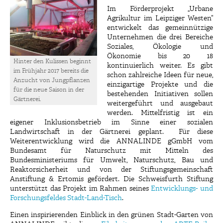
Im Förderprojekt „Urbane
Agrikultur im Leipziger Westen“
entwickelt das gemeinnützige
Unternehmen die drei Bereiche
Soziales, Ökologie und
Ökonomie bis 20 18
Hinter den Kulissen beginnt
kontinuierlich weiter. Es gibt
im Frühjahr 2017 bereits die
schon zahlreiche Ideen für neue,
Anzucht von Jungpflanzen
einzigartige Projekte und die
für die neue Saison in der
bestehenden Initiativen sollen
Gärtnerei.
weitergeführt und ausgebaut
werden. Mittelfristig ist ein
eigener Inklusionsbetrieb im Sinne einer sozialen
Landwirtschaft in der Gärtnerei geplant. Für diese
Weiterentwicklung wird die ANNALINDE gGmbH vom
Bundesamt für Naturschutz mit Mitteln des
Bundesministeriums für Umwelt, Naturschutz, Bau und
Reaktorsicherheit und von der Stiftungsgemeinschaft
Anstiftung & Ertomis gefördert. Die Schweisfurth Stiftung
unterstützt das Projekt im Rahmen seines
Entwicklungs- und
Forschungsfeldes Stadt-Land-Tisch
.
Einen inspirierenden Einblick in den grünen Stadt-Garten von