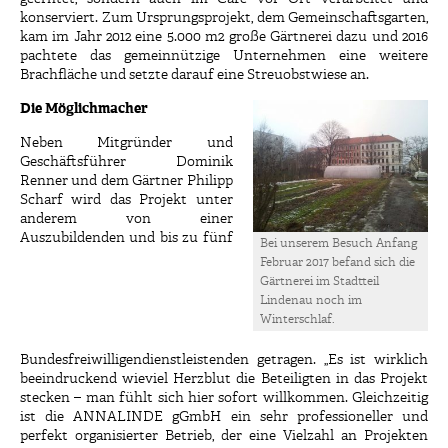
konserviert. Zum Ursprungsprojekt, dem Gemeinschaftsgarten,
kam im Jahr 2012 eine 5.000 m2 große Gärtnerei dazu und 2016
pachtete das gemeinnützige Unternehmen eine weitere
Brachfläche und setzte darauf eine Streuobstwiese an.
Die Möglichmacher
Neben Mitgründer und
Geschäftsführer Dominik
Renner und dem Gärtner Philipp
Scharf wird das Projekt unter
anderem von einer
Auszubildenden und bis zu fünf
Bei unserem Besuch Anfang
Februar 2017 befand sich die
Gärtnerei im Stadtteil
Lindenau noch im
Winterschlaf.
Bundesfreiwilligendienstleistenden getragen. „Es ist wirklich
beeindruckend wieviel Herzblut die Beteiligten in das Projekt
stecken – man fühlt sich hier sofort willkommen. Gleichzeitig
ist die ANNALINDE gGmbH ein sehr professioneller und
perfekt organisierter Betrieb, der eine Vielzahl an Projekten