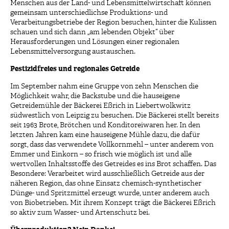
Menschen aus der Land- und Lebensmittelwirtschaft können
gemeinsam unterschiedlichse Produktions- und
Verarbeitungsbetriebe der Region besuchen, hinter die Kulissen
schauen und sich dann „am lebenden Objekt“ über
Herausforderungen und Lösungen einer regionalen
Lebensmittelversorgung austauschen.
Pestizidfreies und regionales Getreide
Im September nahm eine Gruppe von zehn Menschen die
Möglichkeit wahr, die Backstube und die hauseigene
Getreidemühle der Bäckerei Eßrich in Liebertwolkwitz
südwestlich von Leipzig zu besuchen. Die Bäckerei stellt bereits
seit 1963 Brote, Brötchen und Konditoreiwaren her. In den
letzten Jahren kam eine hauseigene Mühle dazu, die dafür
sorgt, dass das verwendete Vollkornmehl – unter anderem von
Emmer und Einkorn – so frisch wie möglich ist und alle
wertvollen Inhaltsstoffe des Getreides es ins Brot schaffen. Das
Besondere: Verarbeitet wird ausschließlich Getreide aus der
näheren Region, das ohne Einsatz chemisch-synthetischer
Dünge- und Spritzmittel erzeugt wurde, unter anderem auch
von Biobetrieben. Mit ihrem Konzept trägt die Bäckerei Eßrich
so aktiv zum Wasser- und Artenschutz bei.