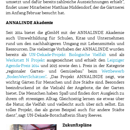
umsetzt und dafür bereits zahlreiche Auszeichnungen erhielt“,
findet unser Mitarbeiter Matthias Middendorf, der die Gärtnerei
im Anfang Februar besucht hat.
ANNALINDE Akademie
Seit 2014 bietet die gGmbH mit der ANNALINDE Akademie
auch Umweltbildung für Schulen, Kitas und Unternehmen
rund um den nachhaltigeren Umgang mit Lebensmitteln und
Ressourcen. Die vielseitige Vorhaben der ANNALINDE wurden
bereits als
UN-Dekade-Projekt Biologische Vielfalt
und als
Werkstatt N Projekt
ausgezeichnet und erhielt den
Leipziger
Agenda-Preis 2014
und 2015 sowie den 1. Preis in der Kategorie
„regionaler Garten- und Gemüsebau“ beim
Wettbewerb
„BodenWertSchätzen“
. „Das Projekt ANNALINDE zeigt, wie
wichtig Gärten für Menschen und ihre Städte sind. Besonders
beeindruckend ist die Vielzahl der Angebote, die der Garten
bietet. Die Menschen haben Spaß und finden dort Ausgleich zu
ihrem oft stressigen Alltag. Gleichzeitig lernen sie etwas über
die Natur, die Vielfalt und vielleicht auch über sich selbst. Ein
tolles Projekt, das als gutes Beispiel auch für andere Städte
dient“, sagt UN-Dekade-Botschafterin Shary Reeves.
Zukunftspläne