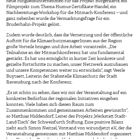
neue Mitgliedsunternehmen für das Projekt Bürgerkarte, ein
Filmprojekt zum Thema Humus-Zertifikate-Handel, ein
Nachbereitungs-Workshop für die Mitmach-Konferenz – und
ganz nebenbei wurde die Vermarktungsfrage für ein
Bruderhahn-Projekt gelöst.
Zudem wurde deutlich, dass die Vernetzung und der öffentliche
Auftritt für die KlimaschutzmanagerInnen aus der Region
große Vorteile bringen und ihre Arbeit vorantreibt. „Die
Teilnahme an der Mitmachkonferenz hat uns fundamental
gestärkt. Es hat uns ermöglicht in kurzer Zeit konkrete und
gezielte Fortschritte zu machen, unser Netzwerk auszubauen
und unsere Kompetenzen weiter zu entwickeln“, sagt Veerle
Buytaert, Leiterin der Stabsstelle Klimaschutz der Stadt
Ravensburg, nach der Konferenz.
„Es ist schön zu sehen, dass wir mit der Veranstaltung auf ein
konkretes Bedürfnis der regionalen Initiativen eingehen
konnten. Viele haben sich diesen Raum zum
Zusammenkommen und gemeinsamen Arbeiten gewünscht“,
so Matthias Middendorf, Leiter des Projekts „Werkstatt Stadt-
Land-Tisch“ der Schweisfurth Stiftung. Eine positive Bilanz
zieht auch Simon Neitzel, Vorstand von wirundjetzt e.V., der die
Veranstaltung gemeinsam mit Matthias Middendorf organisiert