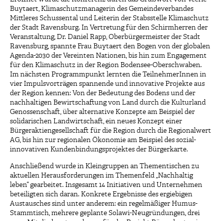
Buytaert, Klimaschutzmanagerin des Gemeindeverbandes
Mittleres Schussental und Leiterin der Stabsstelle Klimaschutz
der Stadt Ravensburg. In Vertretung für den Schirmherren der
Veranstaltung, Dr. Daniel Rapp, Oberbürgermeister der Stadt
Ravensburg, spannte Frau Buytaert den Bogen von der globalen
Agenda-2030 der Vereinten Nationen, bis hin zum Engagement
für den Klimaschutz in der Region Bodensee-Oberschwaben.
Im nächsten Programmpunkt lernten die TeilnehmerInnen in
vier Impulsvorträgen spannende und innovative Projekte aus
der Region kennen: Von der Bedeutung des Bodens und der
nachhaltigen Bewirtschaftung von Land durch die Kulturland
Genossenschaft, über alternative Konzepte am Beispiel der
solidarischen Landwirtschaft, ein neues Konzept einer
Bürgeraktiengesellschaft für die Region durch die Regionalwert
AG, bis hin zur regionalen Ökonomie am Beispiel des sozial-
innovativen Kundenbindungsprojektes der Bürgerkarte.
Anschließend wurde in Kleingruppen an Thementischen zu
aktuellen Herausforderungen im Themenfeld „Nachhaltig
leben“ gearbeitet. Insgesamt 14 Initiativen und Unternehmen
beteiligten sich daran. Konkrete Ergebnisse des ergiebigen
Austausches sind unter anderem: ein regelmäßiger Humus-
Stammtisch, mehrere geplante Solawi-Neugründungen, drei