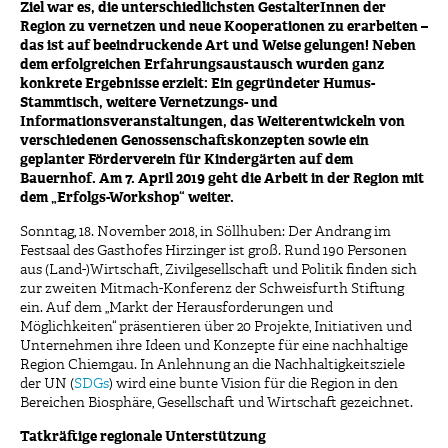
Ziel war es, die unterschiedlichsten GestalterInnen der
Region zu vernetzen und neue Kooperationen zu erarbeiten –
das ist auf beeindruckende Art und Weise gelungen! Neben
dem erfolgreichen Erfahrungsaustausch wurden ganz
konkrete Ergebnisse erzielt: Ein gegründeter Humus-
Stammtisch, weitere Vernetzungs- und
Informationsveranstaltungen, das Weiterentwickeln von
verschiedenen Genossenschaftskonzepten sowie ein
geplanter Förderverein für Kindergärten auf dem
Bauernhof. Am 7. April 2019 geht die Arbeit in der Region mit
dem „Erfolgs-Workshop“ weiter.
Sonntag, 18. November 2018, in Söllhuben: Der Andrang im
Festsaal des Gasthofes Hirzinger ist groß. Rund 190 Personen
aus (Land-)Wirtschaft, Zivilgesellschaft und Politik finden sich
zur zweiten Mitmach-Konferenz der Schweisfurth Stiftung
ein. Auf dem „Markt der Herausforderungen und
Möglichkeiten“ präsentieren über 20 Projekte, Initiativen und
Unternehmen ihre Ideen und Konzepte für eine nachhaltige
Region Chiemgau. In Anlehnung an die Nachhaltigkeitsziele
der UN (
SDGs
) wird eine bunte Vision für die Region in den
Bereichen Biosphäre, Gesellschaft und Wirtschaft gezeichnet.
Tatkräftige regionale Unterstützung