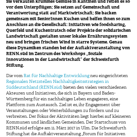
Sie verkaufen krummes Gemüse in Kantinen und retten es so
vor dem Unterpflügen; Sie setzen auf Gemeinschaft und
Verantwortung statt auf Marktwirtschaft; Sie backen
gemeinsam mit SeniorInnen Kuchen und helfen ihnen so zum
Anschluss an die Gesellschaft: Initiativen wie foodsharing,
Querfeld und Kuchentratsch oder Projekte der solidarischen
Landwirtschaft gestalten unser lokales Ernährungssystem
neu und bringen frischen Wind in starre Systeme. Genau
diese Dynamiken standen bei der Auftaktveranstaltung von
RENN.süd im Zentrum des Workshops „Soziale
Innovationen in der Landwirtschaft“ der Schweisfurth
Stiftung.
Die vom
Rat für Nachhaltige Entwicklung
neu eingerichteten
Regionalen Netzstellen Nachhaltigkeitsstrategien in
Süddeutschland (RENN.süd)
bieten den vielen verschiedenen
Akteuren und Initiativen, die sich in Bayern und Baden-
Württemberg für ein nachhaltiges Leben engagieren, eine
Plattform zum Austausch. Ziel ist es, ihr Engagement über
Veranstaltungen oder Weiterbildungen zu fördern und zu
verbreiten. Der Fokus der Aktivitäten liegt hierbei auf kleineren
Kommunen und ländlichen Gemeinden. Der Startschuss von
RENN.süd erfolgte am 11. März 2017 in Ulm. Die Schweisfurth
Stiftung hat die Auftaktveranstaltung „Forum für Initiativen