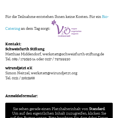
Für die Teilnahme entstehen Ihnen keine Kosten. Für ein
Bio-
Catering
an dem Tag sorgt:
Kontakt:
Schweisfurth Stiftung
Matthias Middendorf, werkstatt@schweisfurth-stiftung.de
Tel. 089 / 179595-14 oder 0157 / 79799930
wirundjetzt e.V.
Simon Neitzel, werkstatt@wirundjetzt.org
Tel. 0151 / 21615968
Anmeldeformular:
Sie sehen gerade einen Platzhalterinhalt von
Standard
.
Um auf den eigentlichen Inhalt zuzugreifen, klicken Sie
auf den Button unten. Bitte beachten Sie, dass dabei Daten