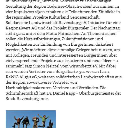
in Ravensburg zur „Mitmach-Konferenz zur nachhaltigen
Gestaltung der Region Bodensee-Obrschwaben“ zusammen. In
vier Impulsvorträgen erhalten die Teilnehmenden Einblicke in
die regionalen Projekte Kulturland Genossenschaft,
Solidarische Landwirtschaft Ravensburg e.V., Initiative für eine
Regionalwert AG und das Projekt Bürgertaler. Der Nachmittag
steht ganz unter dem Motto Mitmachen. An Thementischen
sollen die Herausforderungen, Zukunftsvisionen und
Möglichkeiten zur Einbindung von BürgerInnen diskutiert
werden. „Wir möchten diese einmalige Gelegenheit nutzen, um
mit Kollegen, Freunden und interessierten BürgerInnen über
vielversprechende Projekte zu diskutieren und neue Ideen zu
sammeln“, sagt Simon Neitzel vom wirundjetzt e.V. Mit dabei
sein werden Vertreter von: Bürgerkarte, yes we can farm,
ReWiG Allgäu eG, weiteren solidarischen Landwirtschaften aus
der Region, sowie diverse Vertreter von
Nachhaltigkeitsakteuren, Vereinen und Verbänden. Die
Schirmherrschaft hat Dr. Daniel Rapp – Oberbürgermeister der
Stadt Ravensburg inne.