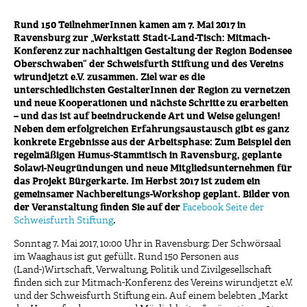
Rund 150 TeilnehmerInnen kamen am 7. Mai 2017 in
Ravensburg zur „Werkstatt Stadt-Land-Tisch: Mitmach-
Konferenz zur nachhaltigen Gestaltung der Region Bodensee
Oberschwaben“ der Schweisfurth Stiftung und des Vereins
wirundjetzt e.V. zusammen. Ziel war es die
unterschiedlichsten GestalterInnen der Region zu vernetzen
und neue Kooperationen und nächste Schritte zu erarbeiten
– und das ist auf beeindruckende Art und Weise gelungen!
Neben dem erfolgreichen Erfahrungsaustausch gibt es ganz
konkrete Ergebnisse aus der Arbeitsphase: Zum Beispiel den
regelmäßigen Humus-Stammtisch in Ravensburg, geplante
Solawi-Neugründungen und neue Mitgliedsunternehmen für
das Projekt Bürgerkarte. Im Herbst 2017 ist zudem ein
gemeinsamer Nachbereitungs-Workshop geplant. Bilder von
der Veranstaltung finden Sie auf der
Facebook Seite der
Schweisfurth Stiftung
.
Sonntag 7. Mai 2017, 10:00 Uhr in Ravensburg: Der Schwörsaal
im Waaghaus ist gut gefüllt. Rund 150 Personen aus
(Land-)Wirtschaft, Verwaltung, Politik und Zivilgesellschaft
finden sich zur Mitmach-Konferenz des Vereins wirundjetzt e.V.
und der Schweisfurth Stiftung ein. Auf einem belebten „Markt