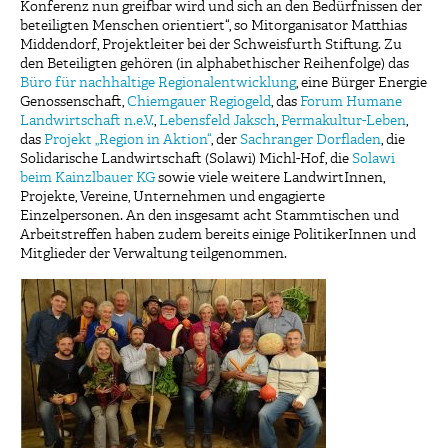
Konferenz nun greifbar wird und sich an den Bedürfnissen der
beteiligten Menschen orientiert“, so Mitorganisator Matthias
Middendorf, Projektleiter bei der Schweisfurth Stiftung. Zu
den Beteiligten gehören (in alphabethischer Reihenfolge) das
Büro für nachhaltige Regionalentwicklung
, eine Bürger Energie
Genossenschaft,
Chiemgauer Regiogeld
, das
Forum Humane
Landwirtschaft n.e.V.
,
Lebensfeld Jaksch
,
Permakultur-Leben
,
das
Projekt „Region in Aktion“
, der
Sachranger Dorfladen
, die
Solidarische Landwirtschaft (Solawi) Michl-Hof, die
Solawi
beim Kainzlbauer KG
sowie viele weitere LandwirtInnen,
Projekte, Vereine, Unternehmen und engagierte
Einzelpersonen. An den insgesamt acht Stammtischen und
Arbeitstreffen haben zudem bereits einige PolitikerInnen und
Mitglieder der Verwaltung teilgenommen.