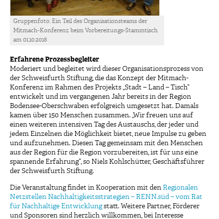
Gruppenfoto: Ein Teil des Organisationsteams der
Mitmach-Konferenz beim Vorbereitungs-Stammtisch
am 01.10.2018
Erfahrene Prozessbegleiter
Moderiert und begleitet wird dieser Organisationsprozess von
der Schweisfurth Stiftung, die das Konzept der Mitmach-
Konferenz im Rahmen des Projekts „Stadt – Land – Tisch“
entwickelt und im vergangenen Jahr bereits in der Region
Bodensee-Oberschwaben erfolgreich umgesetzt hat. Damals
kamen über 150 Menschen zusammen. „Wir freuen uns auf
einen weiteren intensiven Tag des Austauschs, der jeder und
jedem Einzelnen die Möglichkeit bietet, neue Impulse zu geben
und aufzunehmen. Diesen Tag gemeinsam mit den Menschen
aus der Region für die Region vorzubereiten, ist für uns eine
spannende Erfahrung“, so Niels Kohlschütter, Geschäftsführer
der Schweisfurth Stiftung.
Die Veranstaltung findet in Kooperation mit den
Regionalen
Netzstellen Nachhaltigkeitsstrategien – RENN.süd – vom Rat
für Nachhaltige Entwicklung
statt. Weitere Partner, Förderer
und Sponsoren sind herzlich willkommen, bei Interesse