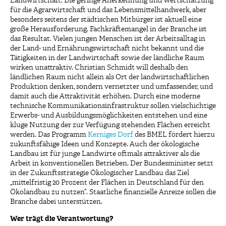
Landwirtschaft. Die geringe Anerkennung und Wertschätzung
für die Agrarwirtschaft und das Lebensmittelhandwerk, aber
besonders seitens der städtischen Mitbürger ist aktuell eine
große Herausforderung. Fachkräftemangel in der Branche ist
das Resultat. Vielen jungen Menschen ist der Arbeitsalltag in
der Land- und Ernährungswirtschaft nicht bekannt und die
Tätigkeiten in der Landwirtschaft sowie der ländliche Raum
wirken unattraktiv. Christian Schmidt will deshalb den
ländlichen Raum nicht allein als Ort der landwirtschaftlichen
Produktion denken, sondern vernetzter und umfassender, und
damit auch die Attraktivität erhöhen. Durch eine moderne
technische Kommunikationsinfrastruktur sollen vielschichtige
Erwerbs- und Ausbildungsmöglichkeiten entstehen und eine
kluge Nutzung der zur Verfügung stehenden Flächen erreicht
werden. Das Programm
Kerniges Dorf
des BMEL fördert hierzu
zukunftsfähige Ideen und Konzepte. Auch der ökologische
Landbau ist für junge Landwirte oftmals attraktiver als die
Arbeit in konventionellen Betrieben. Der Bundesminister setzt
in der Zukunftsstrategie Ökologischer Landbau das Ziel
„mittelfristig 20 Prozent der Flächen in Deutschland für den
Ökolandbau zu nutzen“. Staatliche finanzielle Anreize sollen die
Branche dabei unterstützen.
Wer trägt die Verantwortung?