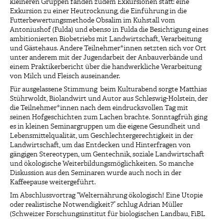
kleineren Gruppen fanden zudem Exkursionen statt: eine
Exkursion zu einer Heutrocknung, die Einführung in die
Futterbewertungsmethode Obsalim im Kuhstall vom
Antoniushof (Fulda) und ebenso in Fulda die Besichtigung eines
ambitionierten Biobetriebs mit Landwirtschaft, Verarbeitung
und Gästehaus. Andere Teilnehmer*innen setzten sich vor Ort
unter anderem mit der Jugendarbeit der Anbauverbände und
einem Praktikerbericht über die handwerkliche Verarbeitung
von Milch und Fleisch auseinander.
Für ausgelassene Stimmung beim Kulturabend sorgte Matthias
Stührwoldt, Biolandwirt und Autor aus Schleswig-Holstein, der
die Teilnehmer*innen nach dem eindrucksvollen Tag mit
seinen Hofgeschichten zum Lachen brachte. Sonntagfrüh ging
es in kleinen Seminargruppen um die eigene Gesundheit und
Lebensmittelqualität, um Geschlechtergerechtigkeit in der
Landwirtschaft, um das Entdecken und Hinterfragen von
gängigen Stereotypen, um Gentechnik, soziale Landwirtschaft
und ökologische Weiterbildungsmöglichkeiten. So manche
Diskussion aus den Seminaren wurde auch noch in der
Kaffeepause weitergeführt.
Im Abschlussvortrag “Welternährung ökologisch! Eine Utopie
oder realistische Notwendigkeit?” schlug Adrian Müller
(Schweizer Forschungsinstitut für biologischen Landbau, FiBL