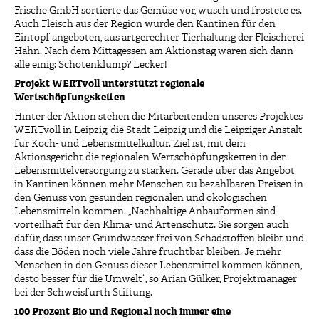
Frische GmbH sortierte das Gemüse vor, wusch und frostete es.
Auch Fleisch aus der Region wurde den Kantinen für den
Eintopf angeboten, aus artgerechter Tierhaltung der Fleischerei
Hahn. Nach dem Mittagessen am Aktionstag waren sich dann
alle einig: Schotenklump? Lecker!
Projekt WERTvoll unterstützt regionale
Wertschöpfungsketten
Hinter der Aktion stehen die Mitarbeitenden unseres Projektes
WERTvoll in Leipzig, die Stadt Leipzig und die Leipziger Anstalt
für Koch- und Lebensmittelkultur. Ziel ist, mit dem
Aktionsgericht die regionalen Wertschöpfungsketten in der
Lebensmittelversorgung zu stärken. Gerade über das Angebot
in Kantinen können mehr Menschen zu bezahlbaren Preisen in
den Genuss von gesunden regionalen und ökologischen
Lebensmitteln kommen. „Nachhaltige Anbauformen sind
vorteilhaft für den Klima- und Artenschutz. Sie sorgen auch
dafür, dass unser Grundwasser frei von Schadstoffen bleibt und
dass die Böden noch viele Jahre fruchtbar bleiben. Je mehr
Menschen in den Genuss dieser Lebensmittel kommen können,
desto besser für die Umwelt“, so Arian Gülker, Projektmanager
bei der Schweisfurth Stiftung.
100 Prozent Bio und Regional noch immer eine