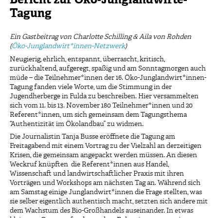
Tagung
Ein Gastbeitrag von Charlotte Schilling & Aila von Rohden
(
Öko-Junglandwirt*innen-Netzwerk
)
Neugierig, ehrlich, entspannt, überrascht, kritisch,
zurückhaltend, aufgeregt, spaßig und am Sonntagmorgen auch
müde – die Teilnehmer*innen der 16. Öko-Junglandwirt*innen-
Tagung fanden viele Worte, um die Stimmung in der
Jugendherberge in Fulda zu beschreiben. Hier versammelten
sich vom 11. bis 13. November 180 Teilnehmer*innen und 20
Referent*innen, um sich gemeinsam dem Tagungsthema
“Authentizität im Ökolandbau” zu widmen.
Die Journalistin Tanja Busse eröffnete die Tagung am
Freitagabend mit einem Vortrag zu der Vielzahl an derzeitigen
Krisen, die gemeinsam angepackt werden müssen. An diesen
Weckruf knüpften die Referent*innen aus Handel,
Wissenschaft und landwirtschaftlicher Praxis mit ihren
Vorträgen und Workshops am nächsten Tag an. Während sich
am Samstag einige Junglandwirt*innen die Frage stellten, was
sie selber eigentlich authentisch macht, setzten sich andere mit
dem Wachstum des Bio-Großhandels auseinander. In etwas