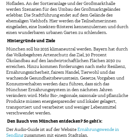
Hofladen. An der Sortieranlage und der Großmarkthalle
werden Szenarien für den Umbau des Großmarktgeländes
erlebbar. Die Stadtführung endet auf dem Gelände des
ehemaligen Viehhofs. Hier werden die Teilnehmer:innen
eingeladen, eine Insekten-Rösterei kennenzulernen und durch
einen wunderbaren urbanen Garten zu schlendern.
Hintergründe und Ziele
München soll bis 2035 klimaneutral werden. Bayern hat durch
das Volksbegehren Artenschutz das Ziel, 30 Prozent
Ökolandbau auf den landwirtschaftlichen Flächen 2030 zu
erreichen. Hinzu kommen Forderungen nach mehr Resilienz,
Ernährungssicherheit, fairem Handel, Tierwohl und das
wachsende Gesundheitsbewusstsein. Gesetze, Vorgaben und
Konsumverhalten werden dazu führen, dass sich das
Münchner Ernährungssystem in den nächsten Jahren
verändern wird. Mehr Bio-, regionale, saisonale und pflanzliche
Produkte müssen energiesparender und lokaler gelagert,
transportiert und verarbeitet und weniger Lebensmittel
verschwendet werden.
Den Bauch von München entdecken? So geht’s:
Der Audio-Guide ist auf der Website
Ernährungswende in
Sendling
zusammen mit einem Stadtplan,