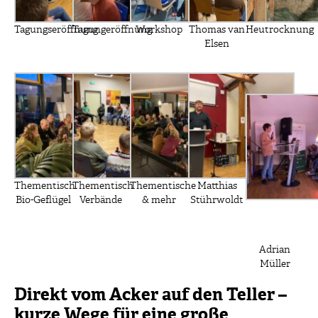
Tagungseröffnung
Tagungeröffnung
Workshop
Thomas van
Heutrocknung
Elsen
Thementisch
Thementisch
Thementische
Matthias
Bio-Geflügel
Verbände
& mehr
Stührwoldt
Adrian
Müller
Direkt vom Acker auf den Teller –
kurze Wege für eine große