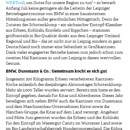
WERTvoll
, um Gutes für unsere Region zu tun“ – so bewarb
Anfang Juli keine geringere als die Leiterin der Leipziger
Betriebsgastronomie von BMW in einer hausinternen
Mitteilung einen außer gewöhnlichen Mittagstisch. Denn die
Zutaten des Schotenklump – ein sächsischer Eintopf-Klassiker
aus Erbsen, Kohlrabi, Knödeln und Rippchen – stammen
größtenteils in Bio-Qualität direkt aus dem Leipziger Umland.
Regional und Bio – das ist nicht nur in Leipzig, sondern in ganz
Deutschland noch immer eine Seltenheit in Großkantinen.
Dank vieler engagierter Betriebe kamen nun jedoch schon zum
zweiten Mal Kantinen in und um Leipzig in diesen wertvollen
Genuss.
BMW, Dussmann & Co.: Gemeinsam kocht es sich gut
Insgesamt 200 Kilogramm Erbsen verarbeiteten Kantinen-
Köche anlässlich des diesjährigen Aktionstages Schotenklump.
Mehr als 2.000 Teller wurden serviert. Bereits 2021 hatte es den
Eintopf gegeben, damals für Kitas und Altersheime. Dieses Jahr
beteiligten sich neben BMW auch die Kantinen von Dussmann
und dem Maschinenbau-Unternehmen Kirow sowie die
Hänchen-Gruppe, die Kitas auf dem Land versorgt. Angebaut
und Mitte Juni geerntet wurden die Erbsen und der Kohlrabi
für den Eintopf im Wassergut Canitz im Wurzener Land sowie
im Bio-Landwirtschafsbetrieb Hundertmorgenland. Die Köhra