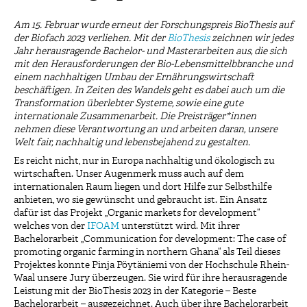
Am 15. Februar wurde erneut der Forschungspreis BioThesis auf
der Biofach 2023 verliehen. Mit der
BioThesis
zeichnen wir jedes
Jahr herausragende Bachelor- und Masterarbeiten aus, die sich
mit den Herausforderungen der Bio-Lebensmittelbbranche und
einem nachhaltigen Umbau der Ernährungswirtschaft
beschäftigen. In Zeiten des Wandels geht es dabei auch um die
Transformation überlebter Systeme, sowie eine gute
internationale Zusammenarbeit. Die Preisträger*innen
nehmen diese Verantwortung an und arbeiten daran, unsere
Welt fair, nachhaltig und lebensbejahend zu gestalten.
Es reicht nicht, nur in Europa nachhaltig und ökologisch zu
wirtschaften. Unser Augenmerk muss auch auf dem
internationalen Raum liegen und dort Hilfe zur Selbsthilfe
anbieten, wo sie gewünscht und gebraucht ist. Ein Ansatz
dafür ist das Projekt „Organic markets for development“
welches von der
IFOAM
unterstützt wird. Mit ihrer
Bachelorarbeit „Communication for development: The case of
promoting organic farming in northern Ghana“ als Teil dieses
Projektes konnte Pinja Pöytäniemi von der Hochschule Rhein-
Waal unsere Jury überzeugen. Sie wird für ihre herausragende
Leistung mit der BioThesis 2023 in der Kategorie – Beste
Bachelorarbeit – ausgezeichnet. Auch über ihre Bachelorarbeit