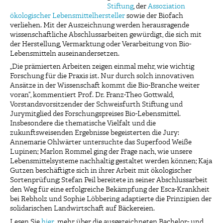
Stiftung
, der
Assoziation
ökologischer Lebensmittelhersteller
sowie der Biofach
verliehen. Mit der Auszeichnung werden herausragende
wissenschaftliche Abschlussarbeiten gewürdigt, die sich mit
der Herstellung, Vermarktung oder Verarbeitung von Bio-
Lebensmitteln auseinandersetzen.
„Die prämierten Arbeiten zeigen einmal mehr, wie wichtig
Forschung für die Praxis ist. Nur durch solch innovativen
Ansätze in der Wissenschaft kommt die Bio-Branche weiter
voran“, kommentiert Prof. Dr. Franz-Theo Gottwald,
Vorstandsvorsitzender der Schweisfurth Stiftung und
Jurymitglied des Forschungspreises Bio-Lebensmittel.
Insbesondere die thematische Vielfalt und die
zukunftsweisenden Ergebnisse begeisterten die Jury:
Annemarie Ohlwärter untersuchte das Superfood Weiße
Lupinen; Marlon Rommel ging der Frage nach, wie unsere
Lebensmittelsysteme nachhaltig gestaltet werden können; Kaja
Gutzen beschäftigte sich in ihrer Arbeit mit ökologischer
Sortenprüfung; Stefan Peil bereitete in seiner Abschlussarbeit
den Weg für eine erfolgreiche Bekämpfung der Esca-Krankheit
bei Rebholz und Sophie Löbbering adaptierte die Prinzipien der
solidarischen Landwirtschaft auf Bäckereien.
Lesen Sie
hier
mehr über die ausgezeichneten Bachelor- und