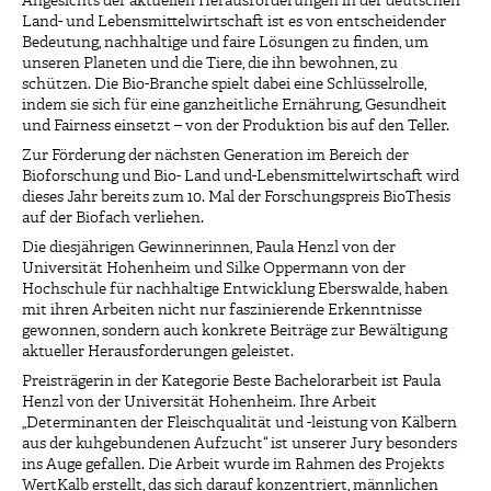
Angesichts der aktuellen Herausforderungen in der deutschen
Land- und Lebensmittelwirtschaft ist es von entscheidender
Bedeutung, nachhaltige und faire Lösungen zu finden, um
unseren Planeten und die Tiere, die ihn bewohnen, zu
schützen. Die Bio-Branche spielt dabei eine Schlüsselrolle,
indem sie sich für eine ganzheitliche Ernährung, Gesundheit
und Fairness einsetzt – von der Produktion bis auf den Teller.
Zur Förderung der nächsten Generation im Bereich der
Bioforschung und Bio- Land und-Lebensmittelwirtschaft wird
dieses Jahr bereits zum 10. Mal der Forschungspreis BioThesis
auf der Biofach verliehen.
Die diesjährigen Gewinnerinnen, Paula Henzl von der
Universität Hohenheim und Silke Oppermann von der
Hochschule für nachhaltige Entwicklung Eberswalde, haben
mit ihren Arbeiten nicht nur faszinierende Erkenntnisse
gewonnen, sondern auch konkrete Beiträge zur Bewältigung
aktueller Herausforderungen geleistet.
Preisträgerin in der Kategorie Beste Bachelorarbeit ist Paula
Henzl von der Universität Hohenheim. Ihre Arbeit
„Determinanten der Fleischqualität und -leistung von Kälbern
aus der kuhgebundenen Aufzucht“ ist unserer Jury besonders
ins Auge gefallen. Die Arbeit wurde im Rahmen des Projekts
WertKalb erstellt, das sich darauf konzentriert, männlichen