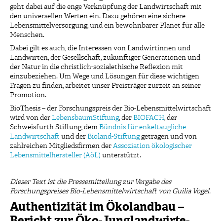
geht dabei auf die enge Verknüpfung der Landwirtschaft mit
den universellen Werten ein. Dazu gehören eine sichere
Lebensmittelversorgung, und ein bewohnbarer Planet für alle
Menschen.
Dabei gilt es auch, die Interessen von Landwirtinnen und
Landwirten, der Gesellschaft, zukünftiger Generationen und
der Natur in die christlich-sozialethische Reflexion mit
einzubeziehen. Um Wege und Lösungen für diese wichtigen
Fragen zu finden, arbeitet unser Preisträger zurzeit an seiner
Promotion.
BioThesis – der Forschungspreis der Bio-Lebensmittelwirtschaft
wird von der
LebensbaumStiftung
, der
BIOFACH
, der
Schweisfurth Stiftung, dem
Bündnis für enkeltaugliche
Landwirtschaft
und der
Bioland-Stiftung
getragen und von
zahlreichen Mitgliedsfirmen der
Assoziation ökologischer
Lebensmittelhersteller (AöL)
unterstützt.
Dieser Text ist die Pressemitteilung zur Vergabe des
Forschungspreises Bio-Lebensmittelwirtschaft von Guilia Vogel.
Authentizität im Ökolandbau –
Bericht zur Öko-Junglandwirte-