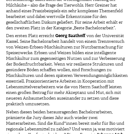
Milchkühe – also die Frage des Tierwohls. Herr Greiner hat
anhand eines Praxisbeispiels ein sehr komplexes Themenfeld
bearbeitet und dabei wertvolle Erkenntnisse für den
gesellschaftlichen Diskurs geliefert. Für seine Arbeit erhält er
den zweiten Platz in der Kategorie „Beste Bachelorarbeit“.
Den ersten Platz erreicht
Georg Saathoff
von der Universität
Kassel. Seine Bachelorarbeit handelt von einem Trennversuch
von Weizen-Erbsen-Mischkulturen zur Nutzbarmachung für
Speisezwecke. Erbsen und Weizen bilden eine intelligente
Mischkultur zum gegenseitigen Nutzen und zur Verbesserung
der Bodenfruchtbarkeit. Wenn wir resiliente Strukturen und
gesündere Böden schaffen wollen, sind Forschungen zu
Mischkulturen und deren späteren Verwendungsmöglichkeiten
essentiell. Praxisorientierte Arbeiten in Kooperation mit
Lebensmittelverarbeitern wie die von Herrn Saathoff leisten
einen großen Beitrag für mehr Akzeptanz und Mut, sich mit
neueren Anbaumethoden auseinander zu setzen und diese
praktisch umzusetzen.
Neben diesen beiden herausragenden Bachelorarbeiten,
prämierte die Jury dieses Jahr auch wieder zwei
Masterarbeiten. Sind die Kund*innen bereit mehr für Bio und
regionale Lebensmittel zu zahlen? Und wenn ja, was motiviert