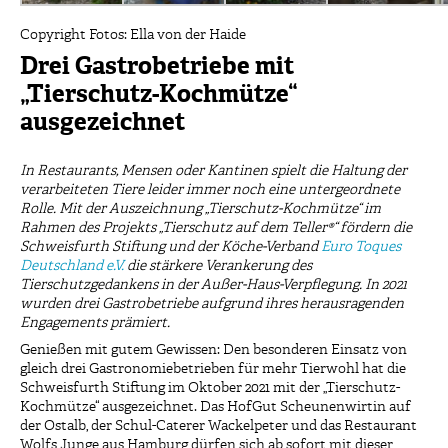
Copyright Fotos: Ella von der Haide
Drei Gastrobetriebe mit
„Tierschutz-Kochmütze“
ausgezeichnet
In Restaurants, Mensen oder Kantinen spielt die Haltung der
verarbeiteten Tiere leider immer noch eine
untergeordnete
Rolle. Mit der Auszeichnung „Tierschutz-Kochmütze“ im
Rahmen des Projekts „Tierschutz auf dem Teller®“ fördern die
Schweisfurth Stiftung
und der Köche-Verband
Euro Toques
Deutschland e.V.
die stärkere Verankerung des
Tierschutzgedankens in der Außer-Haus-Verpflegung. In 2021
wurden drei Gastrobetriebe aufgrund ihres herausragenden
Engagements prämiert.
Genießen mit gutem Gewissen: Den besonderen Einsatz von
gleich drei Gastronomiebetrieben für mehr Tierwohl hat die
Schweisfurth Stiftung im Oktober 2021 mit der „Tierschutz-
Kochmütze“ ausgezeichnet. Das HofGut Scheunenwirtin auf
der Ostalb, der Schul-Caterer Wackelpeter und das Restaurant
Wolfs Junge aus Hamburg dürfen sich ab sofort mit dieser