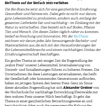
BioThesis auf der Biofach 2022 verliehen
Die Bio-Branche setzt sich für eine ganzheitliche Ernährung,
Gesundheit und Fairness ein. Dabei geht es nicht nur darum,
gute Lebensmittel zu produzieren, sondern auch, entlang der
gesamten Lieferkette fair und nachhaltig – im Einklang mit der
Natur zu wirtschaften. Dies bezieht sich auf Boden, Pflanze
Tier, und Mensch. Um diesen Zielen täglich näher zu kommen,
bedarf es Forschung und Innovation. Mit der
BioThesis
zeichnen wir darum jedes Jahr herausragende Bachelor- und
Masterarbeiten aus, die sich mit den Herausforderungen der
Bio-Lebensmittelbbranche und einem nachhaltigen Umbau der
Ernährungswirtschaft beschäftigen.
Ein großes Thema ist seit einiger Zeit die Fragestellung der
„wahre Preis“ unserer Lebensmittel. Internalisierung von
Umwelt- und Sozialleistungen führen zu höheren Preisen. Die
Unternehmen die diese Leistungen externalisieren, das heißt
der Gesellschaft oder kommenden Generationen aufbürden,
haben im jetzigen System den besten Preis. Ganz im Sinne
dieser aktuellen Fragestellung hat sich
Alexander Greiner
von
der Hochschule für nachhaltige Entwicklung Eberswalde mit
dem wahren Preis unserer Milch beschäftigt. Er geht das
Thema in einer ganzheitlichen Betrachtungsweise an und
berücksichtigt dabei auch die wesensgemäße Haltung der