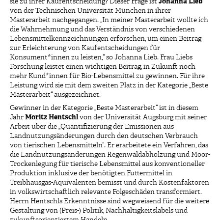
sie zu ihrer Kaufentscheidung? Dieser Frage ist
Johanna Lieb
von der Technischen Universität München in ihrer
Masterarbeit nachgegangen. „In meiner Masterarbeit wollte ich
die Wahrnehmung und das Verständnis von verschiedenen
Lebensmittelkennzeichnungen erforschen, um einen Beitrag
zur Erleichterung von Kaufentscheidungen für
Konsument*innen zu leisten,“ so Johanna Lieb. Frau Liebs
Forschung leistet einen wichtigen Beitrag, in Zukunft noch
mehr Kund*innen für Bio-Lebensmittel zu gewinnen. Für ihre
Leistung wird sie mit dem zweiten Platz in der Kategorie „Beste
Masterarbeit“ ausgezeichnet.
Gewinner in der Kategorie „Beste Masterarbeit“ ist in diesem
Jahr
Moritz Hentschl
von der Universität Augsburg mit seiner
Arbeit über die „Quantifizierung der Emissionen aus
Landnutzungsänderungen durch den deutschen Verbrauch
von tierischen Lebensmitteln“. Er erarbeitete ein Verfahren, das
die Landnutzungsänderungen Regenwaldabholzung und Moor-
Trockenlegung für tierische Lebensmittel aus konventioneller
Produktion inklusive der benötigten Futtermittel in
Treibhausgas-Äquivalenten bemisst und durch Kostenfaktoren
in volkswirtschaftlich relevante Folgeschäden transformiert.
Herrn Hentschls Erkenntnisse sind wegweisend für die weitere
Gestaltung von (Preis-) Politik, Nachhaltigkeitslabels und