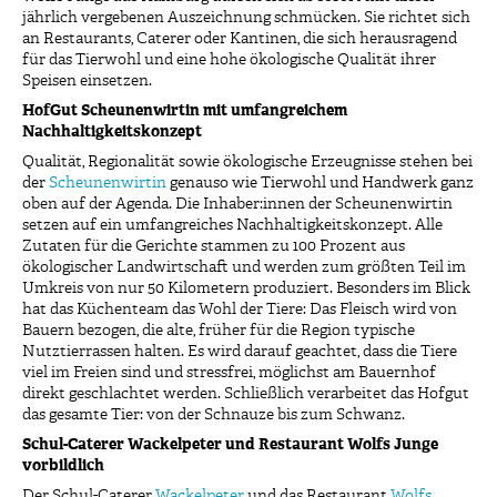
jährlich vergebenen Auszeichnung schmücken. Sie richtet sich
an Restaurants, Caterer oder Kantinen, die sich herausragend
für das Tierwohl und eine hohe ökologische Qualität ihrer
Speisen einsetzen.
HofGut Scheunenwirtin mit umfangreichem
Nachhaltigkeitskonzept
Qualität, Regionalität sowie ökologische Erzeugnisse stehen bei
der
Scheunenwirtin
genauso wie Tierwohl und Handwerk ganz
oben auf der Agenda. Die Inhaber:innen der Scheunenwirtin
setzen auf ein umfangreiches Nachhaltigkeitskonzept. Alle
Zutaten für die Gerichte stammen zu 100 Prozent aus
ökologischer Landwirtschaft und werden zum größten Teil im
Umkreis von nur 50 Kilometern produziert. Besonders im Blick
hat das Küchenteam das Wohl der Tiere: Das Fleisch wird von
Bauern bezogen, die alte, früher für die Region typische
Nutztierrassen halten. Es wird darauf geachtet, dass die Tiere
viel im Freien sind und stressfrei, möglichst am Bauernhof
direkt geschlachtet werden. Schließlich verarbeitet das Hofgut
das gesamte Tier: von der Schnauze bis zum Schwanz.
Schul-Caterer Wackelpeter und Restaurant Wolfs Junge
vorbildlich
Der Schul-Caterer
Wackelpeter
und das Restaurant
Wolfs