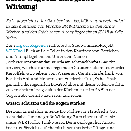
Wirkung!
Es ist angerichtet. Im Oktober kam das „Möhrenuntereinander“
in den Kantinen von Porsche, BMW, Dussmann, den Kirow
Werken und den Städtischen Altenpflegeheimen (SAH) auf die
Teller.
Zum
Tag der Regionen
richtete das Stadt-Umland-Projekt
WERTvoll
Blick auf die Teller in den Kantinen von Betrieben
und Altenpflegeheimen: Unter dem Namen
„Möhrenuntereinander“ wurde ein schmackhaftes Gericht
serviert, welches nur aus regionalen Zutaten zubereitet wurde:
Kartoffeln & Zwiebeln vom Wassergut Canitz, Rinderhack vom
Barthels Hof und Möhren vom Friedrichs Gut. „Es hat Spaß
gemacht, die regionalen Bio-Produkte mit dieser tollen Qualität
zu verarbeiten.“ zeigte sich der Küchenleiter im SAH in der
Goyastraße deshalb auch sehr zufrieden.
Wasser schützen und die Region stärken
Die zum Einsatz kommende Bio-Möhre vom Friedrichs-Gut
steht dabei für eine große Wirkung: Zum einen schützt sie
unser WERTvolles Trinkwasser. Denn ökologischer Anbau
bedeutet Verzicht auf chemisch-synthetische Dünge- und