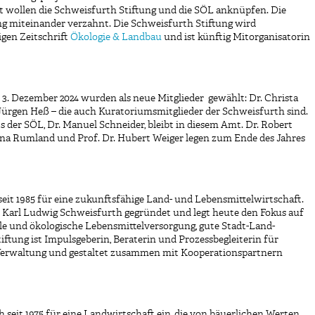
 wollen die Schweisfurth Stiftung und die SÖL anknüpfen. Die
ng miteinander verzahnt. Die Schweisfurth Stiftung wird
gen Zeitschrift
Ökologie & Landbau
und ist künftig Mitorganisatorin
 3. Dezember 2024 wurden als neue Mitglieder gewählt: Dr. Christa
Jürgen Heß – die auch Kuratoriumsmitglieder der Schweisfurth sind.
ts der SÖL, Dr. Manuel Schneider, bleibt in diesem Amt. Dr. Robert
ina Rumland und Prof. Dr. Hubert Weiger legen zum Ende des Jahres
seit 1985 für eine zukunftsfähige Land- und Lebensmittelwirtschaft.
Karl Ludwig Schweisfurth gegründet und legt heute den Fokus auf
ale und ökologische Lebensmittelversorgung, gute Stadt-Land-
ftung ist Impulsgeberin, Beraterin und Prozessbegleiterin für
und Verwaltung und gestaltet zusammen mit Kooperationspartnern
h seit 1975 für eine Landwirtschaft ein, die von bäuerlichen Werten