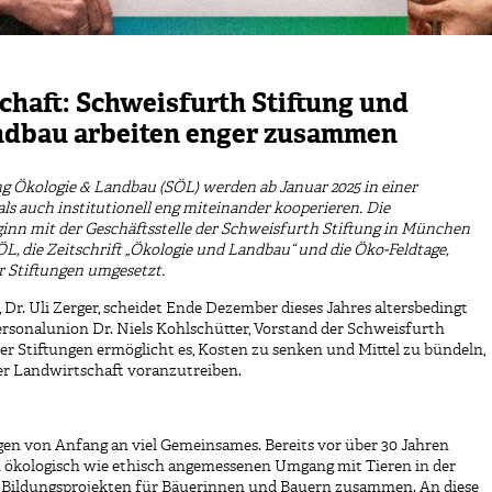
haft: Schweisfurth Stiftung und
andbau arbeiten enger zusammen
ng Ökologie & Landbau (SÖL) werden ab Januar 2025 in einer
ls auch institutionell eng miteinander kooperieren. Die
ginn mit der Geschäftsstelle der Schweisfurth Stiftung in München
L, die Zeitschrift „Ökologie und Landbau“ und die Öko-Feldtage,
 Stiftungen umgesetzt.
Dr. Uli Zerger, scheidet Ende Dezember dieses Jahres altersbedingt
rsonalunion Dr. Niels Kohlschütter, Vorstand der Schweisfurth
er Stiftungen ermöglicht es, Kosten zu senken und Mittel zu bündeln,
er Landwirtschaft voranzutreiben.
ngen von Anfang an viel Gemeinsames. Bereits vor über 30 Jahren
m ökologisch wie ethisch angemessenen Umgang mit Tieren in der
n Bildungsprojekten für Bäuerinnen und Bauern zusammen. An diese