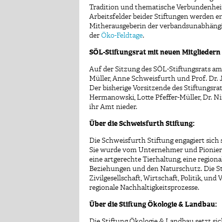
Tradition und thematische Verbundenheit
Arbeitsfelder beider Stiftungen werden e
Mitherausgeberin der verbandsunabhängi
der
Öko-Feldtage
.
SÖL-Stiftungsrat mit neuen Mitgliedern
Auf der Sitzung des SÖL-Stiftungsrats am
Müller, Anne Schweisfurth und Prof. Dr. 
Der bisherige Vorsitzende des Stiftungsra
Hermanowski, Lotte Pfeffer-Müller, Dr. N
ihr Amt nieder.
Über die Schweisfurth Stiftung:
Die Schweisfurth Stiftung engagiert sich 
Sie wurde vom Unternehmer und Pionier 
eine artgerechte Tierhaltung, eine region
Beziehungen und den Naturschutz. Die Sti
Zivilgesellschaft, Wirtschaft, Politik, 
regionale Nachhaltigkeitsprozesse.
Über die Stiftung Ökologie & Landbau:
Die Stiftung Ökologie & Landbau setzt sic