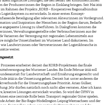
or allem logistische Lösungen, die den Bedarf der Konsument:innen
der Produzent:innen der Region in Einklang bringen. Seit Mai 2021
n im Rahmen des Projekts „KORB – Kooperatives Regionalbündnis
 Logistiksystem zu entwickeln. In einer ersten Konzept-
fassende Beteiligung aller relevanten Akteur:innen im Vordergrund.
rmation und Inspiration der Menschen in der Region darum, Bedarfe
 angepasste Lösung zu überführen. In Dialogforen konnten die
:innen, Verwaltungsangestellte oder Verbraucher:innen aus der
ende Varianten der Versorgung mit regionalen Lebensmitteln aus
e mögliche Umsetzbarkeit im Wurzener Land diskutieren. Im
wie Landwirt:innen oder Vertreter:innen der Logistikbranche in
sätze weiter.
mgesetzt
 Prozesses erarbeitet derzeit das KORB-Projektteam das finale
mittelversorgung des Wurzener Landes. Bis Ende Februar 2022 soll
er Bundesanstalt für Landwirtschaft und Ernährung eingereicht und
 Ende 2022 in die Umsetzung gehen. Derzeit hat unter anderem die
ktverbunds für die Umsetzungsphase Priorität. Arian Gülker,
ung: „Wir dürfen natürlich noch nicht alles verraten. Aber ich kann
re, kreative Lösungen entwickelt wurden. So wird der ÖPNV in
en eine zentrale Rolle beim Transport regionaler Güter spielen.
nde Arbeit der Bio-Regio-Modellregion Leipzig-Westsachsen und der