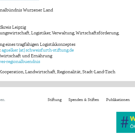
ionalbündnis Wurzener Land
kreis Leipzig
ungswirtschaft, Logistiker, Verwaltung, Wirtschaftsförderung,
g eines tragfähigen Logistikkonzeptes
:
aguelker [at] schweisfurth-stiftung.de
ndwirtschaft und Ernährung
ves-regionalbuendnis
Kooperation
,
Landwirtschaft
,
Regionalität
,
Stadt-Land-Tisch
ten.
Stiftung
Spenden & Stiften
Publikationen