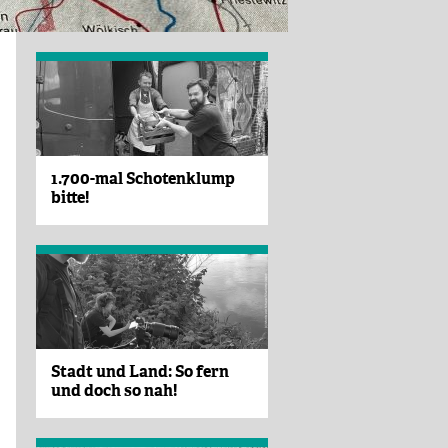
1.700-mal Schotenklump
bitte!
Stadt und Land: So fern
und doch so nah!