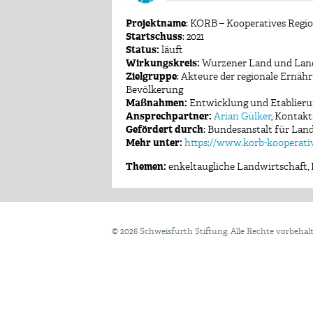
Projektname
: KORB – Kooperatives Reg
Startschuss
: 2021
Status:
läuft
Wirkungskreis:
Wurzener Land und Land
Zielgruppe
: Akteure der regionale Ernähr
Bevölkerung
Maßnahmen:
Entwicklung und Etablierun
Ansprechpartner:
Arian Gülker
, Kontakt
Gefördert durch
: Bundesanstalt für La
Mehr unter:
https://www.korb-kooperati
Themen:
enkeltaugliche Landwirtschaft
,
©
2026 Schweisfurth Stiftung. Alle Rechte vorbehal