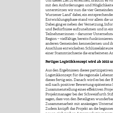
Um dieses Ziel zu erreichen, braucht es v
mit den Anforderungen und Möglichkeiten 
unterstützen wir nun die vier Gemeinde
Wurzener Land“ dabei, ein entsprechendes
Entwicklungsphase stand vor allem die um
Dabei ging es neben der Vernetzung, Info
und Bedürfnisse aufzunehmen und in eine
Teilnehmer:innen – darunter Unternehmer
Region – vielfältige, bereits funktionier
anderen Gemeinden kennenlernen und ihr
Anschluss entwickelten Schlüsselakteure 
einer Stammtischserie die erarbeiteten An
Fertiges Logistikkonzept wird ab
2022 u
Aus den Ergebnissen dieses partizipativen
Logistikkonzept für die regionale Lebens
dieses fertig sein. Danach wird es bei d
soll nach positiver Bewertung spätestens
Zusammenstellung eines effektiven Proje
Projektmanager bei der Schweisfurth Stift
sagen, dass von den Beteiligten wunderba
Zusammenarbeit mit ansässigen Unternehm
Zudem knüpft das Projekt an die beginne