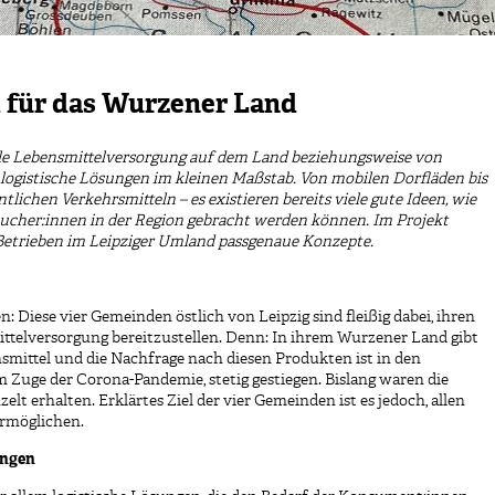
l für das Wurzener Land
ale Lebensmittelversorgung auf dem Land beziehungsweise von
logistische Lösungen im kleinen Maßstab. Von mobilen Dorfläden bis
lichen Verkehrsmitteln – es existieren bereits viele gute Ideen, wie
aucher:innen in der Region gebracht werden können. Im Projekt
etrieben im Leipziger Umland passgenaue Konzepte.
: Diese vier Gemeinden östlich von Leipzig sind fleißig dabei, ihren
ttelversorgung bereitzustellen. Denn: In ihrem Wurzener Land gibt
nsmittel und die Nachfrage nach diesen Produkten ist in den
 Zuge der Corona-Pandemie, stetig gestiegen. Bislang waren die
t erhalten. Erklärtes Ziel der vier Gemeinden ist es jedoch, allen
ermöglichen.
ungen