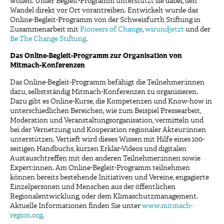
wollen. Unser Begleit-Programm unterstützt sie dabei, den
Wandel direkt vor Ort vorantreiben. Entwickelt wurde das
Online-Begleit-Programm von der Schweisfurth Stiftung in
Zusammenarbeit mit
Pioneers of Change
,
wirundjetzt
und der
Be The Change Stiftung
.
Das Online-Begleit-Programm zur Organisation von
Mitmach-Konferenzen
Das Online-Begleit-Programm befähigt die Teilnehmer:innen
dazu, selbstständig Mitmach-Konferenzen zu organisieren.
Dazu gibt es Online-Kurse, die Kompetenzen und Know-how in
unterschiedlichen Bereichen, wie zum Beispiel Pressearbeit,
Moderation und Veranstaltungsorganisation, vermitteln und
bei der Vernetzung und Kooperation regionaler Akteur:innen
unterstützen. Vertieft wird dieses Wissen mit Hilfe eines 100-
seitigen Handbuchs, kurzen Erklär-Videos und digitalen
Austauschtreffen mit den anderen Teilnehmer:innen sowie
Expert:innen. Am Online-Begleit-Programm teilnehmen
können bereits bestehende Initiativen und Vereine, engagierte
Einzelpersonen und Menschen aus der öffentlichen
Regionalentwicklung, oder dem Klimaschutzmanagement.
Aktuelle Informationen finden Sie unter
www.mitmach-
region.org
.