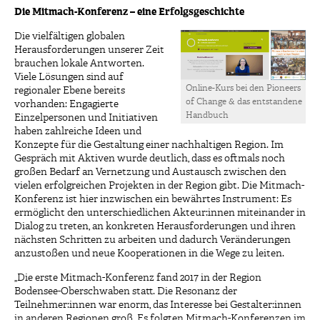
Die Mitmach-Konferenz – eine Erfolgsgeschichte
Die vielfältigen globalen
Herausforderungen unserer Zeit
brauchen lokale Antworten.
Viele Lösungen sind auf
Online-Kurs bei den Pioneers
regionaler Ebene bereits
of Change & das entstandene
vorhanden: Engagierte
Handbuch
Einzelpersonen und Initiativen
haben zahlreiche Ideen und
Konzepte für die Gestaltung einer nachhaltigen Region. Im
Gespräch mit Aktiven wurde deutlich, dass es oftmals noch
großen Bedarf an Vernetzung und Austausch zwischen den
vielen erfolgreichen Projekten in der Region gibt. Die Mitmach-
Konferenz ist hier inzwischen ein bewährtes Instrument: Es
ermöglicht den unterschiedlichen Akteur:innen miteinander in
Dialog zu treten, an konkreten Herausforderungen und ihren
nächsten Schritten zu arbeiten und dadurch Veränderungen
anzustoßen und neue Kooperationen in die Wege zu leiten.
„Die erste Mitmach-Konferenz fand 2017 in der Region
Bodensee-Oberschwaben statt. Die Resonanz der
Teilnehmer:innen war enorm, das Interesse bei Gestalter:innen
in anderen Regionen groß. Es folgten Mitmach-Konferenzen im