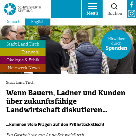
Menü
Suchen
Deutsch
English
Stadt Land Tisch
Tierwohl
Ökologie & Ethik
Netzwerk News
Stadt Land Tisch
Wenn Bauern, Ladner und Kunden
über zukunftsfähige
Landwirtschaft diskutieren…
…kommen viele Fragen auf den Frühstückstisch!
Ein Gastbeitrag von Anne Schweisfurth,