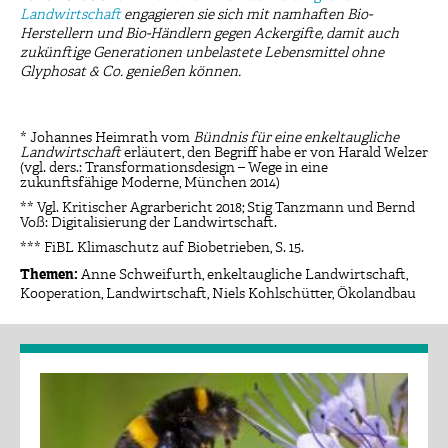
Landwirtschaft
engagieren sie sich mit namhaften Bio-
Herstellern und Bio-Händlern gegen Ackergifte, damit auch
zukünftige Generationen unbelastete Lebensmittel ohne
Glyphosat & Co. genießen können.
* Johannes Heimrath vom
Bündnis für eine enkeltaugliche
Landwirtschaft
erläutert, den Begriff habe er von Harald Welzer
(vgl. ders.: Transformationsdesign – Wege in eine
zukunftsfähige Moderne, München 2014)
** Vgl. Kritischer Agrarbericht 2018; Stig Tanzmann und Bernd
Voß:
Digitalisierung der Landwirtschaft
.
***
FiBL Klimaschutz auf Biobetrieben, S. 15.
Themen:
Anne Schweifurth
,
enkeltaugliche Landwirtschaft
,
Kooperation
,
Landwirtschaft
,
Niels Kohlschütter
,
Ökolandbau