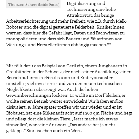
Digitalisierung und
Thorsten Scherz (beide Fotos)
Technisierung eine hohe
Attraktivität, das bringe
Arbeitserleichterung und mehr Freiheit, wie z.B. durch Melk-
Roboter und die digital gesteuerte Feldarbeit. KritikerInnen
warnen, dass hier die Gefahr liegt, Daten und Fachwissen zu
monopolisieren und dass sich Bauern und Bäuerinnen von
Wartungs- und Herstellerfirmen abhängig machen.**
Mir fällt dazu das Beispiel von Ceril ein, einem Jungbauern in
Graubünden in der Schweiz, der nach seiner Ausbildung seinen
Betrieb auf in-vitro-Fertilisation und Embryotransfer
umstellte, viel investierte und von den neuen technischen
Möglichkeiten überzeugt war. Auch die hohen
Gewinnberechnungen lockten! Er wollte im Dorf bleiben, er
wollte seinen Betrieb weiter entwickeln! Wir haben endlos
diskutiert. 18 Jahre später treffen wir uns wieder und er ist
Biobauer, hat eine Kükenaufzucht auf 1.200 qm Fläche und hegt
und pflegt dort die kleinen Tiere. „Jetzt mache ich etwas
sinnvolles“, war seine Antwort. „Das andere hat ja nicht
geklappt.“ Sinn ist eben auch ein Wert.