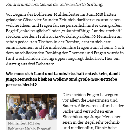
Kuratoriumsvorsitzende der Schweisfurth Stiftung.
Vor Beginn des Bohlsener Mühlenfestes im Juni 2018 hatten
geladene Gäste vier Stunden Zeit, sich darüber auszutauschen,
welche Ideen und Fragen für sie persönlich hinter dem großen
Begriff „enkeltaugliche“* oder „zukunftsfähige Landwirtschaft“
stecken. Bei dem Frühstücks-Workshop saßen 40 Menschen an
schön gedeckten Tischen in der Remise, lernten sich erst
einmal kennen und formulierten ihre Fragen zum Thema. Nach
dem anschließenden Ranking der Themen und Fragen wurde in
fünf wechselnden Tischgruppen angeregt diskutiert. Hier ein
Auszug aus drei Debatten:
Wie muss sich Land und Landwirtschaft entwickeln, damit
junge Menschen bleiben wollen? Sind große (Bio-)Betriebe
per se schlecht?
Diese beiden Fragen bewegten
vor allem die Bäuerinnen und
Bauern. Alle waren sofort bei der
Sache und versuchten eine
Einschätzung: Junge Menschen
seien in der Regel sehr technik-
Mühlenfest 2018 der
und medienaffin, für sie habe
Bohlsener Mühle, Fotograf: