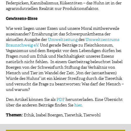
Federpicken, Kannibalismus, Kükentöten – das Huhn ist in der
agrarindutriellen Realität nur Produktionsfaktor.
Gewissens-Bisse
Wie weit liegen unser Essen und unsere Moral mittlwerweile
auseinander? Ernährung ist das Schwerpunktthema der
aktuellen Ausgabe der
Umweltzeitung
des
Umweltzentrums
Braunschweig e.V.
Und gerade Beiträge zu Fleischkonsum,
Veganismus und dem Respekt vor dem Lebendigen dürfen bei
Fragen rund um Ethik und Nachhaltigkeit unseres Essens
natürlich nicht fehlen. In einem Gastbeitrag beleuchtet Isabel
Boergen von der Schweisfurth Stiftung das Verhältnis von
Mensch und Tier im Wandel der Zeit. „Von der (antastbaren)
Würde des Huhns“ ist ein kleiner Streifzug durch die Tierethik
und versucht die Frage zu beantworten: Was darf der Mensch –
und warum?
Den Artikel können Sie als
PDF
herunterladen. Eine Übersicht
über die anderen Beiträge finden Sie
hier
.
Themen:
Ethik
,
Isabel Boergen
,
Tierethik
,
Tierwohl