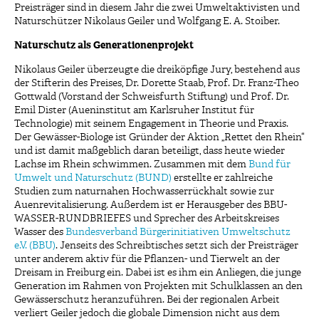
Preisträger sind in diesem Jahr die zwei Umweltaktivisten und
Naturschützer Nikolaus Geiler und Wolfgang E. A. Stoiber.
Naturschutz als Generationenprojekt
Nikolaus Geiler überzeugte die dreiköpfige Jury, bestehend aus
der Stifterin des Preises, Dr. Dorette Staab, Prof. Dr. Franz-Theo
Gottwald (Vorstand der Schweisfurth Stiftung) und Prof. Dr.
Emil Dister (Aueninstitut am Karlsruher Institut für
Technologie) mit seinem Engagement in Theorie und Praxis.
Der Gewässer-Biologe ist Gründer der Aktion „Rettet den Rhein“
und ist damit maßgeblich daran beteiligt, dass heute wieder
Lachse im Rhein schwimmen. Zusammen mit dem
Bund für
Umwelt und Naturschutz (BUND)
erstellte er zahlreiche
Studien zum naturnahen Hochwasserrückhalt sowie zur
Auenrevitalisierung. Außerdem ist er Herausgeber des BBU-
WASSER-RUNDBRIEFES und Sprecher des Arbeitskreises
Wasser des
Bundesverband Bürgerinitiativen Umweltschutz
e.V. (BBU)
. Jenseits des Schreibtisches setzt sich der Preisträger
unter anderem aktiv für die Pflanzen- und Tierwelt an der
Dreisam in Freiburg ein. Dabei ist es ihm ein Anliegen, die junge
Generation im Rahmen von Projekten mit Schulklassen an den
Gewässerschutz heranzuführen. Bei der regionalen Arbeit
verliert Geiler jedoch die globale Dimension nicht aus dem