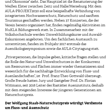
und Ökonomie“ sieht. Das Hauptziel ist die Renaturierung der
Weißen Elster zwischen Zeitz und Halle/Merseburg. Mit dem
AULA-PROJEKT2030 soll eine beispielhafte Verbindung von
integriertem Hochwasserschutz, Naturschutz und sanftem
Tourismus geschaffen werden. Neben 37 Konzerten, die der
Verein bereits organisiert hat, finden regelmäßig Aktivitäten im
NuKLA Bildungswerk statt. In Zusammenarbeit mit der
Volkshochschule werden Umweltbildungskurse und Auwald-
Exkursionen angeboten. Um den fachlichen Austausch zu
unterstützen, fanden im Frühjahr 2017 erstmals das
Auenökologiesymposium sowie die AULA-Citytagung statt.
„Privatpersonen, die Impulse geben, kritische Fragen stellen und
die Rolle des Natur-und Umweltschutzes in der Konkurrenz
um Ressourcen und Flächen immer wieder thematisieren sind
wesentlich für die nachhaltige Entwicklung von Fluss- und
Auenlandschaften“, ist Prof. Franz-Theo Gottwald überzeugt.
Große Freude hatten Jury und Gastgeber Prof. Dr. Florian
Wittmann, seit 2016 Leiter des Rastätter Aueninstituts, deshalb
mit dem steigenden Interesse der jüngeren Generationen am
Naturschutzpreis.
Der Wolfgang Staab-Naturschutzpreis würdigt Verdienste
um Fluss- und Auenschutz