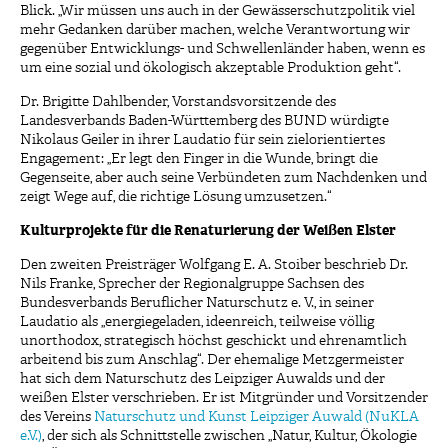
Blick. „Wir müssen uns auch in der Gewässerschutzpolitik viel
mehr Gedanken darüber machen, welche Verantwortung wir
gegenüber Entwicklungs- und Schwellenländer haben, wenn es
um eine sozial und ökologisch akzeptable Produktion geht“.
Dr. Brigitte Dahlbender, Vorstandsvorsitzende des
Landesverbands Baden-Württemberg des BUND würdigte
Nikolaus Geiler in ihrer Laudatio für sein zielorientiertes
Engagement: „Er legt den Finger in die Wunde, bringt die
Gegenseite, aber auch seine Verbündeten zum Nachdenken und
zeigt Wege auf, die richtige Lösung umzusetzen.“
Kulturprojekte für die Renaturierung der Weißen Elster
Den zweiten Preisträger Wolfgang E. A. Stoiber beschrieb Dr.
Nils Franke, Sprecher der Regionalgruppe Sachsen des
Bundesverbands Beruflicher Naturschutz e. V., in seiner
Laudatio als „energiegeladen, ideenreich, teilweise völlig
unorthodox, strategisch höchst geschickt und ehrenamtlich
arbeitend bis zum Anschlag“. Der ehemalige Metzgermeister
hat sich dem Naturschutz des Leipziger Auwalds und der
weißen Elster verschrieben. Er ist Mitgründer und Vorsitzender
des Vereins
Naturschutz und Kunst Leipziger Auwald (NuKLA
e.V.)
, der sich als Schnittstelle zwischen „Natur, Kultur, Ökologie