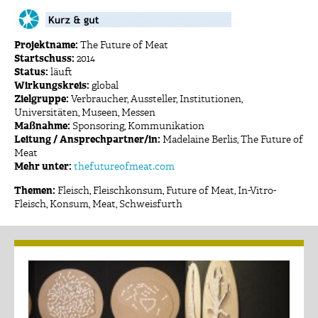
Projektname:
The Future of Meat
Startschuss:
2014
Status:
läuft
Wirkungskreis:
global
Zielgruppe:
Verbraucher, Aussteller, Institutionen,
Universitäten, Museen, Messen
Maßnahme:
Sponsoring, Kommunikation
Leitung / Ansprechpartner/in:
Madelaine Berlis, The Future of
Meat
Mehr unter:
thefutureofmeat.com
Themen:
Fleisch
,
Fleischkonsum
,
Future of Meat
,
In-Vitro-
Fleisch
,
Konsum
,
Meat
,
Schweisfurth