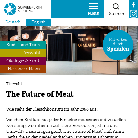
Menü
Suchen
Deutsch
English
Stadt Land Tisch
Tierwohl
Ökologie & Ethik
Netzwerk News
Tierwohl
The Future of Meat
Wie sieht der Fleischkonsum im Jahr 2050 aus?
Welchen Einfluss hat jeder Einzelne mit seinen individuellen
Konsumgewohnheiten auf Tiere, Ressourcen, Klima und
Umwelt? Diese Fragen greift „The Future of Meat“ auf. Anna
Berlis, die an der niederländischen Universität Hilversum